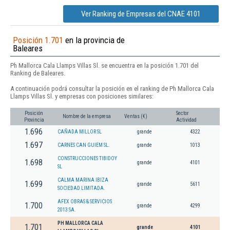
Ver Ranking de Empresas del CNAE 4101
Posición 1.701
en la provincia de
Baleares
Ph Mallorca Cala Llamps Villas Sl. se encuentra en la posición 1.701 del
Ranking de Baleares.
A continuación podrá consultar la posición en el ranking de Ph Mallorca Cala
Llamps Villas Sl. y empresas con posiciones similares:
Posición
Sector
Nombre de la empresa
Ventas (€)
Provincia
Actividad
1.696
CAÑADA MILLOR SL
grande
4322
1.697
CARNES CAN GUIEM SL.
grande
1013
CONSTRUCCIONES TIBIDOY
1.698
grande
4101
SL
CALMA MARINA IBIZA
1.699
grande
5611
SOCIEDAD LIMITADA.
AFEX OBRAS & SERVICIOS
1.700
grande
4299
2013 SA.
PH MALLORCA CALA
1.701
grande
4101