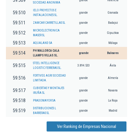
59.509
grande
Valencia
SOCIEDAD ANONIMA
IELO PROYECTOS E
59.510
grande
Granada
INSTALACIONES SL.
59.511
ZAMCAR CARRETILLAS SL
grande
Badajoz
MICROELECTRONICA
59.512
grande
Gipuzkoa
MASER SL
59.513
AQUALAND SA
grande
Málaga
PH MALLORCA CALA
59.514
grande
Baleares
LLAMPS VILLAS SL.
STEEL INTELLIGENCE
59.515
3.894.533
Ávila
LOGISTIC FERRERAS SL.
FERTIVEG AGRI SOCIEDAD
59.516
grande
Almería
LIMITADA.
CUBIERTAS Y MONTAJES
59.517
grande
Navarra
IRUÑA SL
59.518
PRADOMAYOR SA
grande
La Rioja
DISTRIBUCIONES L
59.519
grande
Madrid
BARRERAS SL
Ver Ranking de Empresas Nacional