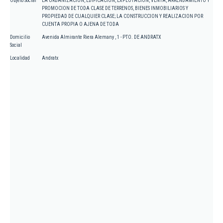
Objeto Social
LA URBANIZACION, EDIFICACION, EXPLOTACION, VENTA, ARRENDAMIENTO Y
PROMOCION DE TODA CLASE DE TERRENOS, BIENES INMOBILIARIOS Y
PROPIEDAD DE CUALQUIER CLASE; LA CONSTRUCCION Y REALIZACION POR
CUENTA PROPIA O AJENA DE TODA
Domicilio
Avenida Almirante Riera Alemany , 1 - PTO. DE ANDRATX
Social
Localidad
Andratx