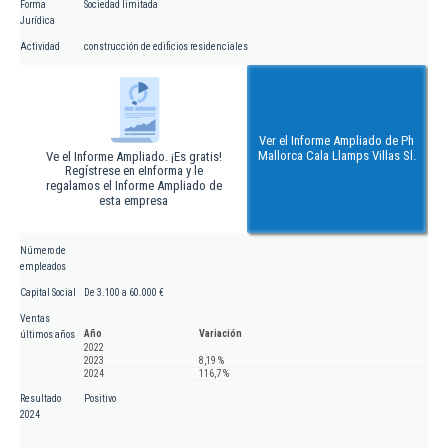
Forma
Sociedad limitada
Jurídica
Actividad
construcción de edificios residenciales
Ver el Informe Ampliado de Ph
Mallorca Cala Llamps Villas Sl.
Ve el Informe Ampliado. ¡Es gratis!
Regístrese en eInforma y le
regalamos el Informe Ampliado de
esta empresa
Número de
empleados
Capital Social
De 3.100 a 60.000 €
Ventas
Año
Variación
últimos años
2022
2023
8,19 %
2024
116,7 %
Resultado
Positivo
2024