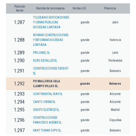
Posición
Nombre de la empresa
Ventas (€)
Provincia
Sector
TOLEDANO EDIFICACIONES
1.287
Y OBRAS PUBLICAS
grande
Jaén
SOCIEDAD LIMITADA
ROIMAR CONSTRUCCIONES
1.288
Y REFORMAS SOCIEDAD
grande
Valencia
LIMITADA.
1.289
PROJIMEL SL
grande
León
1.290
EURO DETALLES SL
grande
Pontevedra
CONSTRUCCIONES TIBIDOY
1.291
grande
Baleares
SL
PH MALLORCA CALA
1.292
grande
Baleares
LLAMPS VILLAS SL.
1.293
CONTINENTAL WAY SL
grande
Alicante
1.294
CANTO OBRAS SL
grande
Alicante
1.295
GRUPO ELETRECE SL.
grande
Madrid
CONSTRUCCIONES
1.296
grande
Gipuzkoa
FRANCISCO AIERBE SL
1.297
SANT TOMAS 5 SPV SL.
grande
Baleares