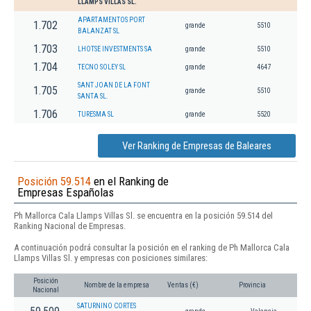
LLAMPS VILLAS SL.
APARTAMENTOS PORT
1.702
grande
5510
BALANZAT SL
1.703
LHOTSE INVESTMENTS SA
grande
5510
1.704
TECNO SOLEY SL
grande
4647
SANT JOAN DE LA FONT
1.705
grande
5510
SANTA SL.
1.706
TURESMA SL
grande
5520
Ver Ranking de Empresas de Baleares
Posición 59.514
en el Ranking de
Empresas Españolas
Ph Mallorca Cala Llamps Villas Sl. se encuentra en la posición 59.514 del
Ranking Nacional de Empresas.
A continuación podrá consultar la posición en el ranking de Ph Mallorca Cala
Llamps Villas Sl. y empresas con posiciones similares:
Posición
Nombre de la empresa
Ventas (€)
Provincia
Nacional
SATURNINO CORTES