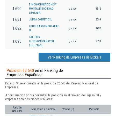
DIMON-REPARACIONES Y
1.690
MONTAJES SOCIEDAD
grande
3312
LIMITADA.
1.691
JUMSA COSMETIC SL
grande
3299
LONCHEADOS MONTARAZ
1.692
grande
4632
SL
TALLERES
1.693
ELECTROMECANICOS R
grande
2790
ZULUETA SL
Ver Ranking de Empresas de Bizkaia
Posición 62.640
en el Ranking de
Empresas Españolas
Pigasol Sl se encuentra en la posición 62.640 del Ranking Nacional de
Empresas.
A continuación podrá consultar la posición en el ranking de Pigasol Sl y
empresas con posiciones similares:
Posición
Nombre de la empresa
Ventas (€)
Provincia
Nacional