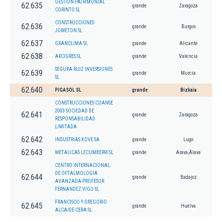
GESTION PATRIMONIAL
62.635
grande
Zaragoza
CORINTO SL
CONSTRUCCIONES
62.636
grande
Burgos
JOMETON SL
62.637
GRANCLIMA SL
grande
Alicante
62.638
ARCIGRES SL
grande
Valencia
SEGURA RUIZ INVERSIONES
62.639
grande
Murcia
SL
62.640
PIGASOL SL
grande
Bizkaia
CONSTRUCCIONES COANSE
2003 SOCIEDAD DE
62.641
grande
Zaragoza
RESPONSABILIDAD
LIMITADA
62.642
INDUSTRIAS XOVE SA
grande
Lugo
62.643
METALICAS LECUMBERRI SL
grande
Arava,Álava
CENTRO INTERNACIONAL
DE OFTALMOLOGIA
62.644
grande
Badajoz
AVANZADA PROFESOR
FERNANDEZ VIGO SL
FRANCISCO Y GREGORIO
62.645
grande
Huelva
ALCAIDE CERA SL