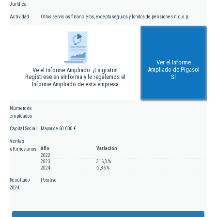
Jurídica
Actividad
Otros servicios financieros, excepto seguros y fondos de pensiones n.c.o.p.
Ver el Informe
Ampliado de Pigasol
Ve el Informe Ampliado. ¡Es gratis!
Regístrese en eInforma y le regalamos el
Sl
Informe Ampliado de esta empresa
Número de
empleados
Capital Social
Mayor de 60.000 €
Ventas
Año
Variación
últimos años
2022
2023
316,3 %
2024
-2,86 %
Resultado
Positivo
2024