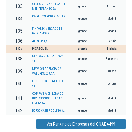
GESTION FINANCIERA DEL
133
grande
Alicante
MEDITERRANEO SA
KA RECOVERING SERVICES
134
grande
Madrid
SL.
FINTONIC MERCADO DE
135
grande
Madrid
PRESTAMOS SL.
136
AURASPEI, S.L.
grande
Coruña
137
PIGASOL SL
grande
Bizkaia
NEO PAYMENT FACTORY
138
grande
Barcelona
S.L.
NERVION AGENCIA DE
139
grande
Bizkaia
VALORES 2003, SA
LUCEIRO CAPITAL FINCO I,
140
grande
Coruña
S.L.
COMPAÑIA CHILENA DE
141
INVERSIONES SOCIEDAD
grande
Madrid
LIMITADA
142
BERGE CASH POOLING SL.
grande
Madrid
Ver Ranking de Empresas del CNAE 6499