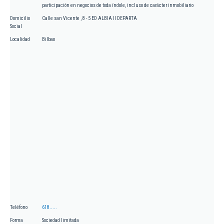
participación en negocios de toda índole, incluso de carácter inmobiliario
Domicilio
Calle san Vicente , 8 - 5 ED ALBIA II DEPARTA
Social
Localidad
Bilbao
Teléfono
618.....
Forma
Sociedad limitada