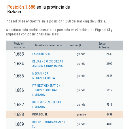
Posición 1.688
en la provincia de
Bizkaia
Pigasol Sl se encuentra en la posición 1.688 del Ranking de Bizkaia.
A continuación podrá consultar la posición en el ranking de Pigasol Sl y
empresas con posiciones similares:
Posición
Sector
Nombre de la empresa
Ventas (€)
Provincia
Actividad
1.683
LASER BIDEZ SL
grande
2540
KELIAS NORTE SOCIEDAD
1.684
grande
2599
ANONIMA UNIPERSONAL
MECANINOR
1.685
grande
2553
MECANIZADOS SA
ITP NEXT GENERATION
1.686
TURBINES SOCIEDAD
grande
7112
LIMITADA.
DDIBI STONE SOCIEDAD
1.687
grande
7311
LIMITADA.
1.688
PIGASOL SL
grande
6499
DISTRIBUCIONES ARRAL 97
1.689
grande
4639
SL