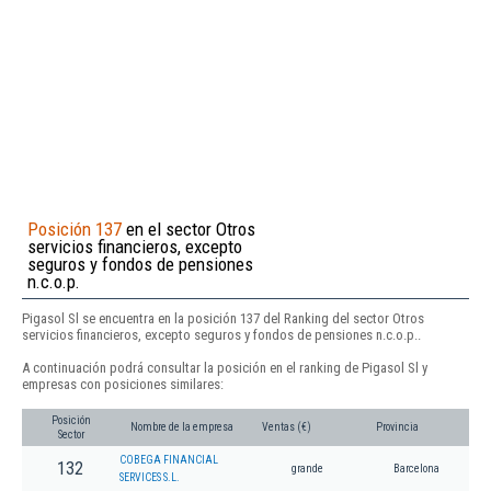
Posición 137
en el sector Otros
servicios financieros, excepto
seguros y fondos de pensiones
n.c.o.p.
Pigasol Sl se encuentra en la posición 137 del Ranking del sector Otros
servicios financieros, excepto seguros y fondos de pensiones n.c.o.p..
A continuación podrá consultar la posición en el ranking de Pigasol Sl y
empresas con posiciones similares:
Posición
Nombre de la empresa
Ventas (€)
Provincia
Sector
COBEGA FINANCIAL
132
grande
Barcelona
SERVICES S.L.