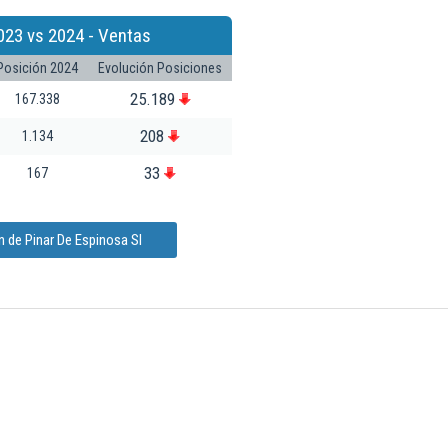
023 vs 2024 - Ventas
Posición 2024
Evolución Posiciones
25.189
167.338
208
1.134
33
167
 de Pinar De Espinosa Sl