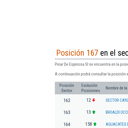
Posición 167
en el sec
Pinar De Espinosa Sl se encuentra en la posic
A continuación podrá consultar la posición e
Posición
Evolución
Nombre de la
Sector
Posiciones
12
162
SECTOR CAYU
13
163
BROALDI OCC
158
164
AGUACATES D