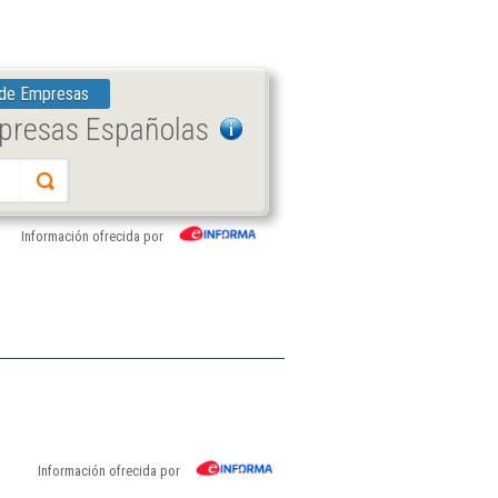
 de Empresas
mpresas Españolas
Información ofrecida por
Información ofrecida por