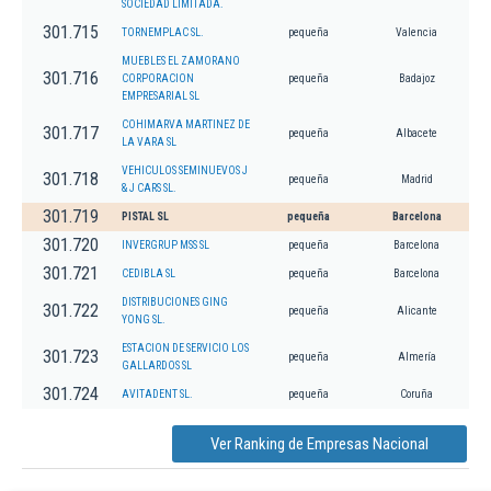
SOCIEDAD LIMITADA.
301.715
TORNEMPLAC SL.
pequeña
Valencia
MUEBLES EL ZAMORANO
301.716
CORPORACION
pequeña
Badajoz
EMPRESARIAL SL
COHIMARVA MARTINEZ DE
301.717
pequeña
Albacete
LA VARA SL
VEHICULOS SEMINUEVOS J
301.718
pequeña
Madrid
& J CARS SL.
301.719
PISTAL SL
pequeña
Barcelona
301.720
INVERGRUP MSS SL
pequeña
Barcelona
301.721
CEDIBLA SL
pequeña
Barcelona
DISTRIBUCIONES GING
301.722
pequeña
Alicante
YONG SL.
ESTACION DE SERVICIO LOS
301.723
pequeña
Almería
GALLARDOS SL
301.724
AVITADENT SL.
pequeña
Coruña
Ver Ranking de Empresas Nacional