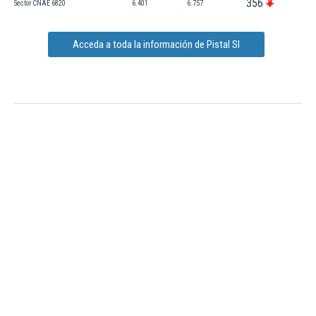
356
Sector CNAE 6820
6.401
6.757
Acceda a toda la información de Pistal Sl