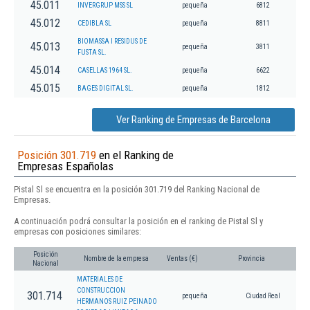
45.011
INVERGRUP MSS SL
pequeña
6812
45.012
CEDIBLA SL
pequeña
8811
BIOMASSA I RESIDUS DE
45.013
pequeña
3811
FUSTA SL.
45.014
CASELLAS 1964 SL.
pequeña
6622
45.015
BAGES DIGITAL SL.
pequeña
1812
Ver Ranking de Empresas de Barcelona
Posición 301.719
en el Ranking de
Empresas Españolas
Pistal Sl se encuentra en la posición 301.719 del Ranking Nacional de
Empresas.
A continuación podrá consultar la posición en el ranking de Pistal Sl y
empresas con posiciones similares:
Posición
Nombre de la empresa
Ventas (€)
Provincia
Nacional
MATERIALES DE
CONSTRUCCION
301.714
pequeña
Ciudad Real
HERMANOS RUIZ PEINADO