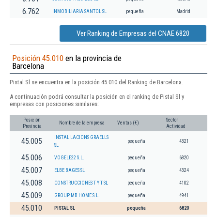
6.762
INMOBILIARIA SANTOL SL
pequeña
Madrid
Ver Ranking de Empresas del CNAE 6820
Posición 45.010
en la provincia de
Barcelona
Pistal Sl se encuentra en la posición 45.010 del Ranking de Barcelona.
A continuación podrá consultar la posición en el ranking de Pistal Sl y
empresas con posiciones similares:
Posición
Sector
Nombre de la empresa
Ventas (€)
Provincia
Actividad
INSTAL LACIONS GRAELLS
45.005
pequeña
4321
SL
45.006
VOGELE22 S.L.
pequeña
6820
45.007
ELBE BAGES SL
pequeña
4324
45.008
CONSTRUCCIONES T Y T SL
pequeña
4102
45.009
GROUP MB HOME S.L.
pequeña
4941
45.010
PISTAL SL
pequeña
6820