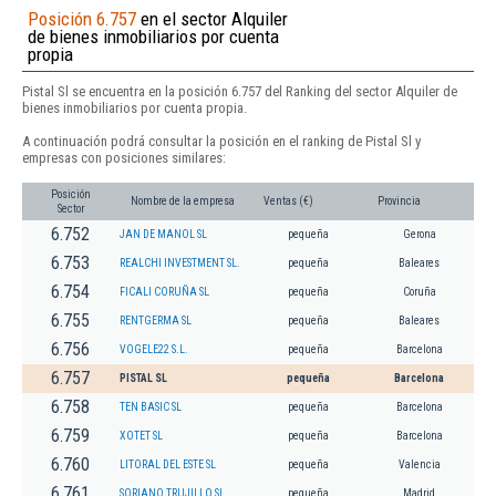
Posición 6.757
en el sector Alquiler
de bienes inmobiliarios por cuenta
propia
Pistal Sl se encuentra en la posición 6.757 del Ranking del sector Alquiler de
bienes inmobiliarios por cuenta propia.
A continuación podrá consultar la posición en el ranking de Pistal Sl y
empresas con posiciones similares:
Posición
Nombre de la empresa
Ventas (€)
Provincia
Sector
6.752
JAN DE MANOL SL
pequeña
Gerona
6.753
REALCHI INVESTMENT SL.
pequeña
Baleares
6.754
FICALI CORUÑA SL
pequeña
Coruña
6.755
RENTGERMA SL
pequeña
Baleares
6.756
VOGELE22 S.L.
pequeña
Barcelona
6.757
PISTAL SL
pequeña
Barcelona
6.758
TEN BASIC SL
pequeña
Barcelona
6.759
XOTET SL
pequeña
Barcelona
6.760
LITORAL DEL ESTE SL
pequeña
Valencia
6.761
SORIANO TRUJILLO SL
pequeña
Madrid