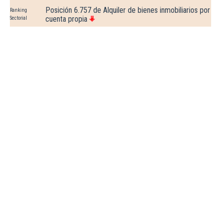
Posición 6.757 de Alquiler de bienes inmobiliarios por
Ranking
cuenta propia
Sectorial