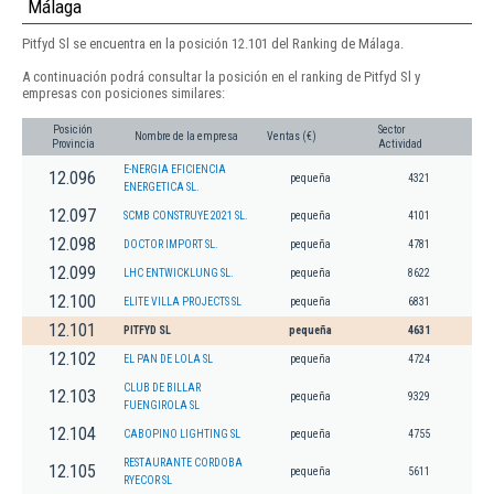
Málaga
Pitfyd Sl se encuentra en la posición 12.101 del Ranking de Málaga.
A continuación podrá consultar la posición en el ranking de Pitfyd Sl y
empresas con posiciones similares:
Posición
Sector
Nombre de la empresa
Ventas (€)
Provincia
Actividad
E-NERGIA EFICIENCIA
12.096
pequeña
4321
ENERGETICA SL.
12.097
SCMB CONSTRUYE 2021 SL.
pequeña
4101
12.098
DOCTOR IMPORT SL.
pequeña
4781
12.099
LHC ENTWICKLUNG SL.
pequeña
8622
12.100
ELITE VILLA PROJECTS SL
pequeña
6831
12.101
PITFYD SL
pequeña
4631
12.102
EL PAN DE LOLA SL
pequeña
4724
CLUB DE BILLAR
12.103
pequeña
9329
FUENGIROLA SL
12.104
CABOPINO LIGHTING SL
pequeña
4755
RESTAURANTE CORDOBA
12.105
pequeña
5611
RYECOR SL