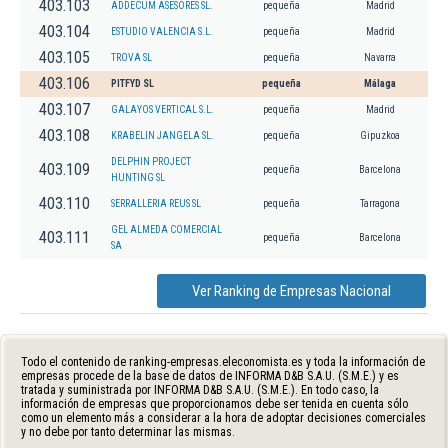
403.103
ADDECUM ASESORES SL.
pequeña
Madrid
403.104
ESTUDIO VALENCIA S.L.
pequeña
Madrid
403.105
TROVA SL
pequeña
Navarra
403.106
PITFYD SL
pequeña
Málaga
403.107
GALAYOS VERTICAL S.L.
pequeña
Madrid
403.108
KRABELIN JANGELA SL.
pequeña
Gipuzkoa
DELPHIN PROJECT
403.109
pequeña
Barcelona
HUNTING SL
403.110
SERRALLERIA REUS SL
pequeña
Tarragona
GEL ALMEDA COMERCIAL
403.111
pequeña
Barcelona
SA
Ver Ranking de Empresas Nacional
Todo el contenido de ranking-empresas.eleconomista.es y toda la información de
empresas procede de la base de datos de INFORMA D&B S.A.U. (S.M.E.) y es
tratada y suministrada por INFORMA D&B S.A.U. (S.M.E.). En todo caso, la
información de empresas que proporcionamos debe ser tenida en cuenta sólo
como un elemento más a considerar a la hora de adoptar decisiones comerciales
y no debe por tanto determinar las mismas.