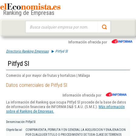
Ranking de Empresas
Buscar:
Información ofrecida por
Directorio Ranking Empresas
Pitfyd Sl
Pitfyd Sl
Comercio al por mayor de frutas y hortalizas | Málaga
Datos comerciales de Pitfyd Sl
Información ofrecida por
La información del Ranking que ocupa Pitfyd Sl procede de la base de datos
de información financiera de INFORMA D&B S.A.U. (S.M.E.).
Más información
sobre el Ranking de Empresas.
Denominación
Pitfyd Sl
Objeto Social
COMPRAVENTA, PERMUTA Y EN GENERAL LA ADQUISICION Y ENAJENACION
POR CUALQUIER TITULO O PROCEDIMIENTO DE TODA CLASE DE TERRENOS