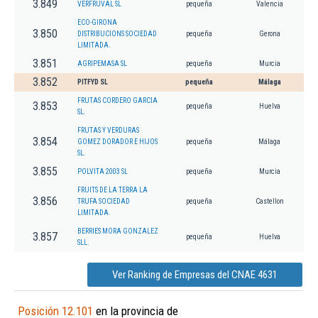
3.849
VERFRUVAL SL
pequeña
Valencia
ECO-GIRONA
3.850
DISTRIBUCIONS SOCIEDAD
pequeña
Gerona
LIMITADA.
3.851
AGRIPEMASA SL
pequeña
Murcia
3.852
PITFYD SL
pequeña
Málaga
FRUTAS CORDERO GARCIA
3.853
pequeña
Huelva
SL.
FRUTAS Y VERDURAS
3.854
GOMEZ DORADOR E HIJOS
pequeña
Málaga
SL.
3.855
POLVITA 2003 SL
pequeña
Murcia
FRUITS DE LA TERRA LA
3.856
TRUFA SOCIEDAD
pequeña
Castellon
LIMITADA.
BERRIES MORA GONZALEZ
3.857
pequeña
Huelva
SLL.
Ver Ranking de Empresas del CNAE 4631
Posición 12.101
en la provincia de