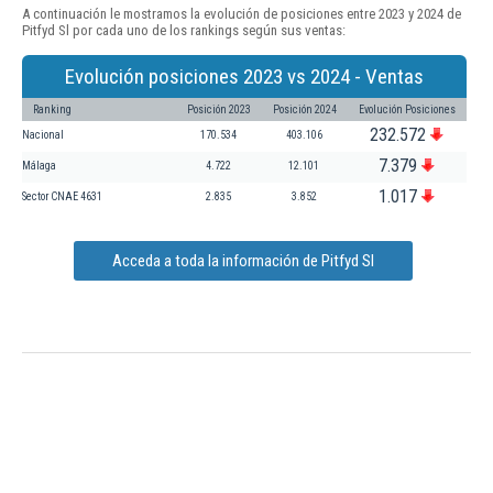
A continuación le mostramos la evolución de posiciones entre 2023 y 2024 de
Pitfyd Sl por cada uno de los rankings según sus ventas:
Evolución posiciones 2023 vs 2024 - Ventas
Ranking
Posición 2023
Posición 2024
Evolución Posiciones
232.572
Nacional
170.534
403.106
7.379
Málaga
4.722
12.101
1.017
Sector CNAE 4631
2.835
3.852
Acceda a toda la información de Pitfyd Sl