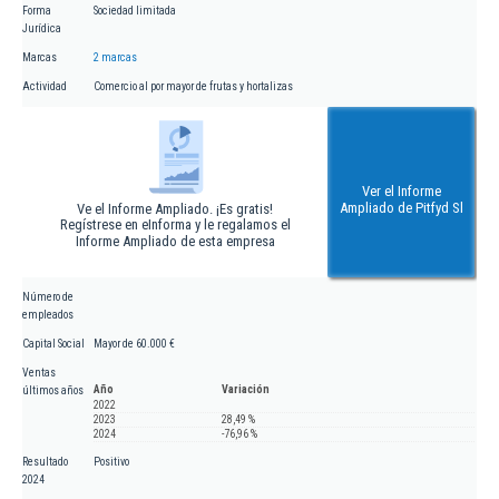
Forma
Sociedad limitada
Jurídica
Marcas
2 marcas
Actividad
Comercio al por mayor de frutas y hortalizas
Ver el Informe
Ampliado de Pitfyd Sl
Ve el Informe Ampliado. ¡Es gratis!
Regístrese en eInforma y le regalamos el
Informe Ampliado de esta empresa
Número de
empleados
Capital Social
Mayor de 60.000 €
Ventas
Año
Variación
últimos años
2022
2023
28,49 %
2024
-76,96 %
Resultado
Positivo
2024