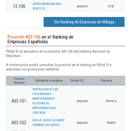
AGROGANADERA SAN
12.106
pequeña
0150
BENITO SL
Ver Ranking de Empresas de Málaga
Posición 403.106
en el Ranking de
Empresas Españolas
Pitfyd Sl se encuentra en la posición 403.106 del Ranking Nacional de
Empresas.
A continuación podrá consultar la posición en el ranking de Pitfyd Sl y
empresas con posiciones similares:
Posición
Nombre de la empresa
Ventas (€)
Provincia
Nacional
ASISTENCIAS DE GAS
FONTANERIA Y
MANTENIMIENTO
403.101
pequeña
Valencia
SOCIEDAD DE
RESPONSABILIDAD
LIMITADA.
MIGUEL ANGEL ALVAREZ
403.102
pequeña
Madrid
HERRANZ SEGUROS SL