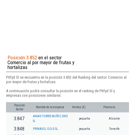
Posición 3.852
en el sector
Comercio al por mayor de frutas y
hortalizas
Pitfyd Sl se encuentra en la posición 3.852 del Ranking del sector Comercio al
por mayor de frutas y hortalizas.
A continuación podrá consultar la posición en el ranking de Pitfyd Sl y
empresas con posiciones similares:
Posición
Nombre de la empresa
Ventas (€)
Provincia
Sector
ANAIS TORRES MUÑIZ 2003
3.847
pequeña
Alicante
SL
3.848
PRIMASOL GOLD SL.
pequeña
Tenerife