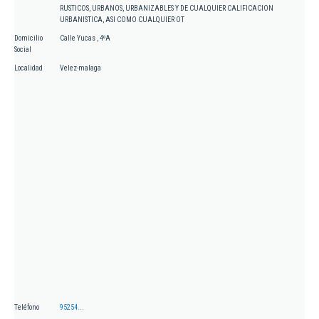
RUSTICOS, URBANOS, URBANIZABLES Y DE CUALQUIER CALIFICACION
URBANISTICA, ASI COMO CUALQUIER OT
Domicilio
Calle Yucas , 4ºA
Social
Localidad
Velez-malaga
Teléfono
95254...