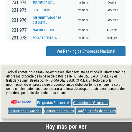
231.974
TRANSMISABE SL.
mediana
Sevilla
231.975
GRILL BIKES SL.
mediana
Barcelona
SUBMINISTRADORA DE
231.976
mediana
Barcelona
CEREALS SL
231.977
MACONSERTEC SL.
mediana
Alicante
231.978
EGOSA FORESTAL S.L.
mediana
Badajoz
Ver Ranking de Empresas Nacional
Todo el contenido de ranking-empresas.eleconomista.es y toda la información de
empresas procede de la base de datos de INFORMA D&B S.A.U. (S.M.E.) y es
tratada y suministrada por INFORMA D&B S.A.U. (S.M.E.). En todo caso, la
información de empresas que proporcionamos debe ser tenida en cuenta sólo
como un elemento más a considerar a la hora de adoptar decisiones comerciales
y no debe por tanto determinar las mismas.
Preguntas Frecuentes
Condiciones Generales
Política de Privacidad
Política de Cookies
Configuración de cookies
Hay más por ver