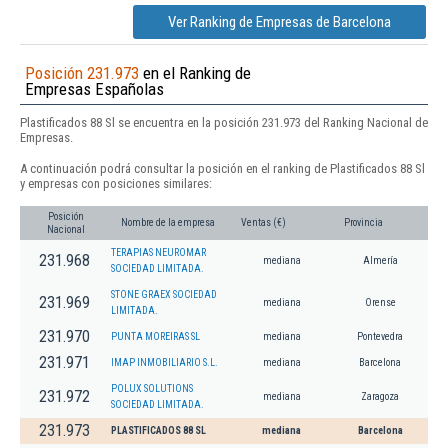
Ver Ranking de Empresas de Barcelona
Posición 231.973
en el Ranking de
Empresas Españolas
Plastificados 88 Sl se encuentra en la posición 231.973 del Ranking Nacional de
Empresas.
A continuación podrá consultar la posición en el ranking de Plastificados 88 Sl
y empresas con posiciones similares:
Posición
Nombre de la empresa
Ventas (€)
Provincia
Nacional
TERAPIAS NEUROMAR
231.968
mediana
Almería
SOCIEDAD LIMITADA.
STONE GRAEX SOCIEDAD
231.969
mediana
Orense
LIMITADA.
231.970
PUNTA MOREIRAS SL
mediana
Pontevedra
231.971
IMAP INMOBILIARIO S.L.
mediana
Barcelona
POLUX SOLUTIONS
231.972
mediana
Zaragoza
SOCIEDAD LIMITADA.
231.973
PLASTIFICADOS 88 SL
mediana
Barcelona