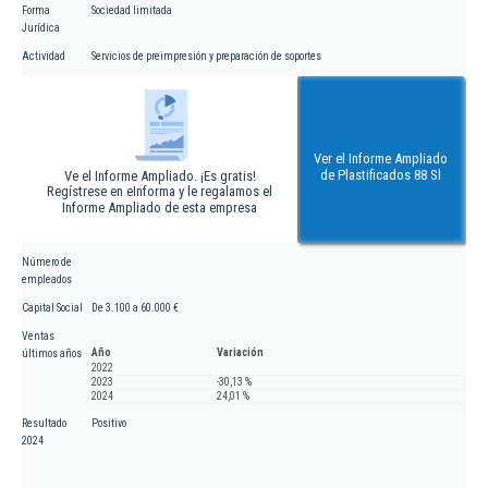
Forma
Sociedad limitada
Jurídica
Actividad
Servicios de preimpresión y preparación de soportes
Ver el Informe Ampliado
de Plastificados 88 Sl
Ve el Informe Ampliado. ¡Es gratis!
Regístrese en eInforma y le regalamos el
Informe Ampliado de esta empresa
Número de
empleados
Capital Social
De 3.100 a 60.000 €
Ventas
Año
Variación
últimos años
2022
2023
-30,13 %
2024
24,01 %
Resultado
Positivo
2024