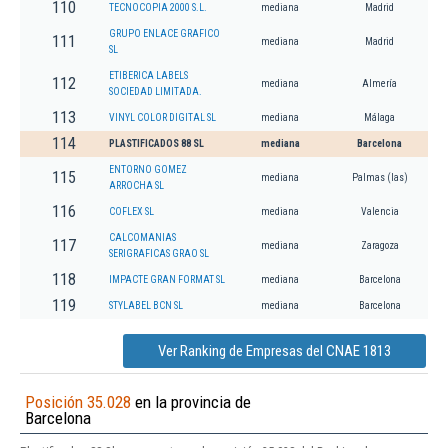
110
TECNOCOPIA 2000 S.L.
mediana
Madrid
GRUPO ENLACE GRAFICO
111
mediana
Madrid
SL
ETIBERICA LABELS
112
mediana
Almería
SOCIEDAD LIMITADA.
113
VINYL COLOR DIGITAL SL
mediana
Málaga
114
PLASTIFICADOS 88 SL
mediana
Barcelona
ENTORNO GOMEZ
115
mediana
Palmas (las)
ARROCHA SL
116
COFLEX SL
mediana
Valencia
CALCOMANIAS
117
mediana
Zaragoza
SERIGRAFICAS GRAO SL
118
IMPACTE GRAN FORMAT SL
mediana
Barcelona
119
STYLABEL BCN SL
mediana
Barcelona
Ver Ranking de Empresas del CNAE 1813
Posición 35.028
en la provincia de
Barcelona