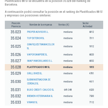
Plastificados 88 Sl se encuentra en la posición 35.028 del Ranking de
Barcelona.
A continuación podrá consultar la posición en el ranking de Plastificados 88 Sl
y empresas con posiciones similares:
Posición
Sector
Nombre de la empresa
Ventas (€)
Provincia
Actividad
35.023
PROPER ADVISOR S.L.
mediana
6812
35.024
TOP EXTERIOR SL
mediana
7311
GRAFIQUES TRAMACOLOR
35.025
mediana
1812
SL
35.026
VAPOR SAMPERE SL.
mediana
6820
35.027
IMAP INMOBILIARIO S.L.
mediana
6832
35.028
PLASTIFICADOS 88 SL
mediana
1813
35.029
GRILL BIKES SL.
mediana
4781
SUBMINISTRADORA DE
35.030
mediana
4611
CEREALS SL
35.031
BUXO CREDIT I CAUCIO SL
649.348
6520
35.032
BREMEN VETERINARIA SL
mediana
7500
35.033
VIRAN3 SL
mediana
7112