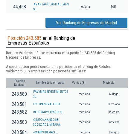
AVANTAGE CAPITAL EAFN
44.458
mediana
6619
SL.
Ver Ranking de Empresas de Madrid
Posición 243.585
en el Ranking de
Empresas Españolas
Rotulex Valdemoro Sl. se encuentra en la posición 243.585 del Ranking
Nacional de Empresas.
A continuación podrá consultar la posición en el ranking de Rotulex
Valdemoro Sl. y empresas con posiciones similares:
Posición
Nombre de la empresa
Ventas (€)
Provincia
Nacional
PAVYMAS REVESTIMIENTOS
243.580
mediana
Málaga
SL.
243.581
ECOTRANS VALLES SL
mediana
Barcelona
243.582
DECORATIVE DESIGN SL
mediana
Baleares
GRUPO SHANDO 88
243.583
mediana
Castellon
SOCIEDAD LIMITADA.
243.584
4 WATTS IBERIA S.L.
mediana
Badajoz