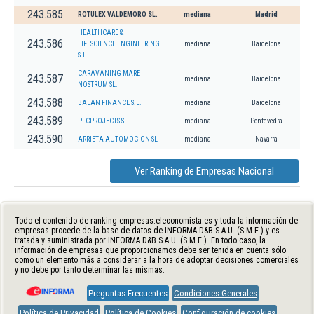
243.585
ROTULEX VALDEMORO SL.
mediana
Madrid
HEALTHCARE &
243.586
LIFESCIENCE ENGINEERING
mediana
Barcelona
S.L.
CARAVANING MARE
243.587
mediana
Barcelona
NOSTRUM SL.
243.588
BALAN FINANCE S.L.
mediana
Barcelona
243.589
PLCPROJECTS SL.
mediana
Pontevedra
243.590
ARRIETA AUTOMOCION SL
mediana
Navarra
Ver Ranking de Empresas Nacional
Todo el contenido de ranking-empresas.eleconomista.es y toda la información de
empresas procede de la base de datos de INFORMA D&B S.A.U. (S.M.E.) y es
tratada y suministrada por INFORMA D&B S.A.U. (S.M.E.). En todo caso, la
información de empresas que proporcionamos debe ser tenida en cuenta sólo
como un elemento más a considerar a la hora de adoptar decisiones comerciales
y no debe por tanto determinar las mismas.
Preguntas Frecuentes
Condiciones Generales
Política de Privacidad
Política de Cookies
Configuración de cookies