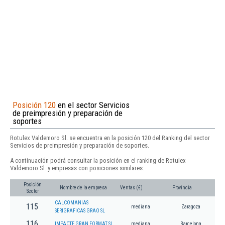
Posición 120
en el sector Servicios
de preimpresión y preparación de
soportes
Rotulex Valdemoro Sl. se encuentra en la posición 120 del Ranking del sector
Servicios de preimpresión y preparación de soportes.
A continuación podrá consultar la posición en el ranking de Rotulex
Valdemoro Sl. y empresas con posiciones similares:
Posición
Nombre de la empresa
Ventas (€)
Provincia
Sector
CALCOMANIAS
115
mediana
Zaragoza
SERIGRAFICAS GRAO SL
116
IMPACTE GRAN FORMAT SL
mediana
Barcelona