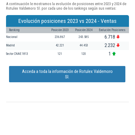
A continuación le mostramos la evolución de posiciones entre 2023 y 2024 de
Rotulex Valdemoro Sl. por cada uno de los rankings según sus ventas:
Evolución posiciones 2023 vs 2024 - Ventas
Ranking
Posición 2023
Posición 2024
Evolución Posiciones
6.718
Nacional
236.867
243.585
2.232
Madrid
42.221
44.453
1
Sector CNAE 1813
121
120
Acceda a toda la información de Rotulex Valdemoro
Sl.