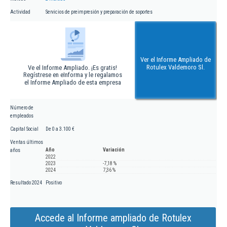
Actividad
Servicios de preimpresión y preparación de soportes
Ver el Informe Ampliado de
Rotulex Valdemoro Sl.
Ve el Informe Ampliado. ¡Es gratis!
Regístrese en eInforma y le regalamos
el Informe Ampliado de esta empresa
Número de
empleados
Capital Social
De 0 a 3.100 €
Ventas últimos
Año
Variación
años
2022
2023
-7,18 %
2024
7,36 %
Resultado 2024
Positivo
Accede al Informe ampliado de Rotulex