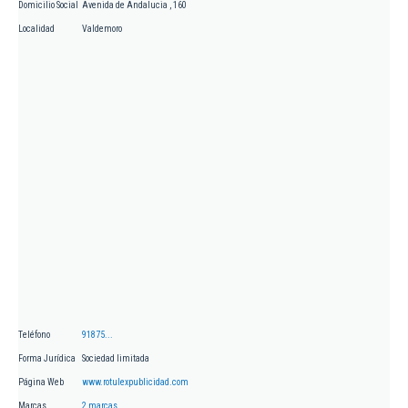
Domicilio Social
Avenida de Andalucia , 160
Localidad
Valdemoro
Teléfono
91875...
Forma Jurídica
Sociedad limitada
Página Web
www.rotulexpublicidad.com
Marcas
2 marcas