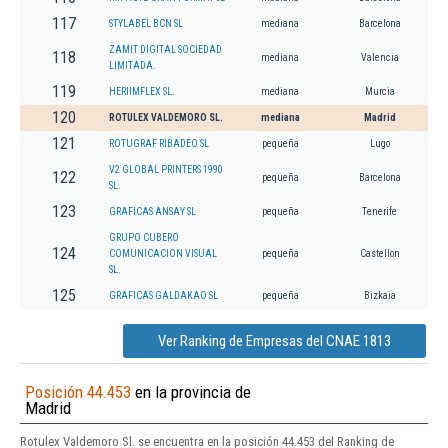
117
STYLABEL BCN SL
mediana
Barcelona
ZAMIT DIGITAL SOCIEDAD
118
mediana
Valencia
LIMITADA.
119
HERIIMFLEX SL.
mediana
Murcia
120
ROTULEX VALDEMORO SL.
mediana
Madrid
121
ROTUGRAF RIBADEO SL
pequeña
Lugo
V2 GLOBAL PRINTERS 1990
122
pequeña
Barcelona
SL.
123
GRAFICAS ANSAY SL
pequeña
Tenerife
GRUPO CUBERO
124
COMUNICACION VISUAL
pequeña
Castellon
SL.
125
GRAFICAS GALDAKAO SL
pequeña
Bizkaia
Ver Ranking de Empresas del CNAE 1813
Posición 44.453
en la provincia de
Madrid
Rotulex Valdemoro Sl. se encuentra en la posición 44.453 del Ranking de