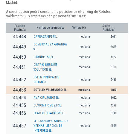
Madrid.
A continuación podrá consultar la posición en el ranking de Rotulex
Valdemoro Sl. y empresas con posiciones similares:
Posición
Sector
Nombre de la empresa
Ventas (€)
Provincia
Actividad
44.448
CAPRACAMPER SL.
mediana
5611
COMERCIAL ZARABANDA
44.449
mediana
4649
SL
44.450
PRONINSTAL SL.
mediana
4322
DELTA90 BUSINESS
44.451
mediana
6120
SOLUTIONS SL.
GREEN INNOVATIVE
44.452
mediana
7413
DESIGN SL.
44.453
ROTULEX VALDEMORO SL.
mediana
1813
44.454
AVA CIRUJANOS SL
mediana
8622
44.455
CUSTOM HOME 2.0 SL.
mediana
4399
44.456
EXACLOUD FACTORY SL.
mediana
6310
REPOSANC RESTAURACION
44.457
Y REHABILITACION DE
mediana
4399
INTERIORES SL