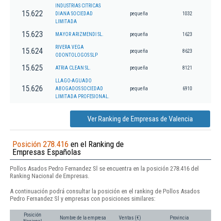
INDUSTRIAS CITRICAS
15.622
DIANA SOCIEDAD
pequeña
1032
LIMITADA
15.623
MAYOR ARIZMENDI SL.
pequeña
1623
RIVERA VEGA
15.624
pequeña
8623
ODONTOLOGOS SLP
15.625
ATRIA CLEAN SL.
pequeña
8121
LLAGO-AGUADO
15.626
ABOGADOS SOCIEDAD
pequeña
6910
LIMITADA PROFESIONAL.
Ver Ranking de Empresas de Valencia
Posición 278.416
en el Ranking de
Empresas Españolas
Pollos Asados Pedro Fernandez Sl se encuentra en la posición 278.416 del
Ranking Nacional de Empresas.
A continuación podrá consultar la posición en el ranking de Pollos Asados
Pedro Fernandez Sl y empresas con posiciones similares:
Posición
Nombre de la empresa
Ventas (€)
Provincia