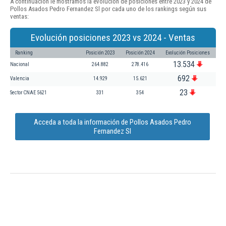
A continuación le mostramos la evolución de posiciones entre 2023 y 2024 de
Pollos Asados Pedro Fernandez Sl por cada uno de los rankings según sus
ventas:
Evolución posiciones 2023 vs 2024 - Ventas
Ranking
Posición 2023
Posición 2024
Evolución Posiciones
13.534
Nacional
264.882
278.416
692
Valencia
14.929
15.621
23
Sector CNAE 5621
331
354
Acceda a toda la información de Pollos Asados Pedro
Fernandez Sl