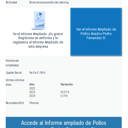
Actividad
Servicios ocasionales de catering
Ver el Informe Ampliado de
Pollos Asados Pedro
Ve el Informe Ampliado. ¡Es gratis!
Regístrese en eInforma y le
Fernandez Sl
regalamos el Informe Ampliado de
esta empresa
Número de
empleados
Capital Social
De 0 a 3.100 €
Ventas últimos
Año
Variación
años
2022
2023
29,37 %
2024
3,14 %
Resultado 2024
Positivo
Accede al Informe ampliado de Pollos