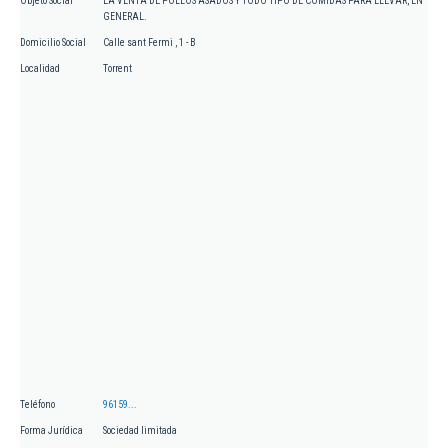
Objeto Social
LA VENTA DE POLLOS ASADOS Y TODO TIPO DE COMIDAS PARA LLEVAR, EN
GENERAL.
Domicilio Social
Calle sant Fermi , 1 - B
Localidad
Torrent
Teléfono
96159...
Forma Jurídica
Sociedad limitada