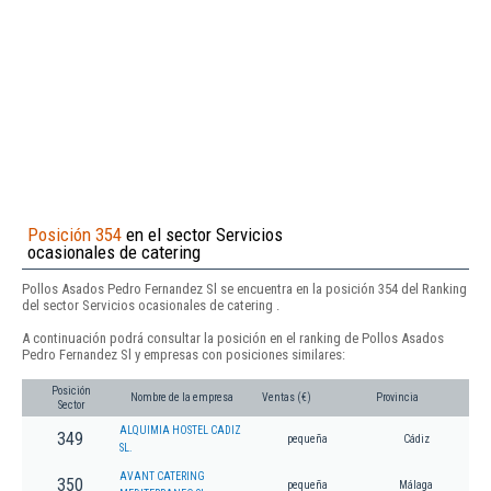
Posición 354
en el sector Servicios
ocasionales de catering
Pollos Asados Pedro Fernandez Sl se encuentra en la posición 354 del Ranking
del sector Servicios ocasionales de catering .
A continuación podrá consultar la posición en el ranking de Pollos Asados
Pedro Fernandez Sl y empresas con posiciones similares:
Posición
Nombre de la empresa
Ventas (€)
Provincia
Sector
ALQUIMIA HOSTEL CADIZ
349
pequeña
Cádiz
SL.
AVANT CATERING
350
pequeña
Málaga