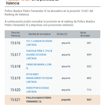
Valencia
Pollos Asados Pedro Fernandez Sl se encuentra en la posición 15.621 del
Ranking de Valencia.
A continuación podrá consultar la posición en el ranking de Pollos Asados
Pedro Fernandez Sl y empresas con posiciones similares:
Posición
Sector
Nombre de la empresa
Ventas (€)
Provincia
Actividad
YOL Y JUANDA SOCIEDAD
15.616
pequeña
6421
LIMITADA.
PJAVEGA PEÑA Y J POZA
15.617
ALVAREZ SOCIEDAD
pequeña
4399
LIMITADA.
CARNICAS MARIA LLORA
15.618
pequeña
5222
SL
BITOR ASSET
15.619
MANAGEMENT SOCIEDAD
pequeña
6832
LIMITADA.
ENEROPTIM SOCIEDAD
15.620
pequeña
7112
LIMITADA
POLLOS ASADOS PEDRO
15.621
pequeña
5621
FERNANDEZ SL