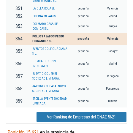
MEDITERRANEO SL.
351
LA OLLA ROJA SL.
pequeña
Valencia
352
COCINA MERAKI SL.
pequeña
Madrid
COLMADO CASA DE
353
pequeña
Burgos
COMIDAS SL.
POLLOS ASADOS PEDRO
354
pequeña
Valencia
FERNANDEZ SL
EVENTOS GOLF GUADIANA
355
pequeña
Badajoz
S.L.
UOMBAT GESTION
356
pequeña
Madrid
INTEGRAL SL
EL PATIO GOURMET
357
pequeña
Tarragona
SOCIEDAD LIMITADA.
JARDINES DE CASALNOVO
358
pequeña
Pontevedra
SOCIEDAD LIMITADA.
ERCILLA EVENTS SOCIEDAD
359
pequeña
Bizkaia
LIMITADA.
Ver Ranking de Empresas del CNAE 5621
Posición 15.621
en la provincia de