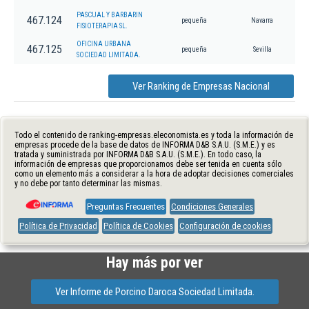
PASCUAL Y BARBARIN
467.124
pequeña
Navarra
FISIOTERAPIA SL.
OFICINA URBANA
467.125
pequeña
Sevilla
SOCIEDAD LIMITADA.
Ver Ranking de Empresas Nacional
Todo el contenido de ranking-empresas.eleconomista.es y toda la información de
empresas procede de la base de datos de INFORMA D&B S.A.U. (S.M.E.) y es
tratada y suministrada por INFORMA D&B S.A.U. (S.M.E.). En todo caso, la
información de empresas que proporcionamos debe ser tenida en cuenta sólo
como un elemento más a considerar a la hora de adoptar decisiones comerciales
y no debe por tanto determinar las mismas.
Preguntas Frecuentes
Condiciones Generales
Política de Privacidad
Política de Cookies
Configuración de cookies
Hay más por ver
Ver Informe de Porcino Daroca Sociedad Limitada.