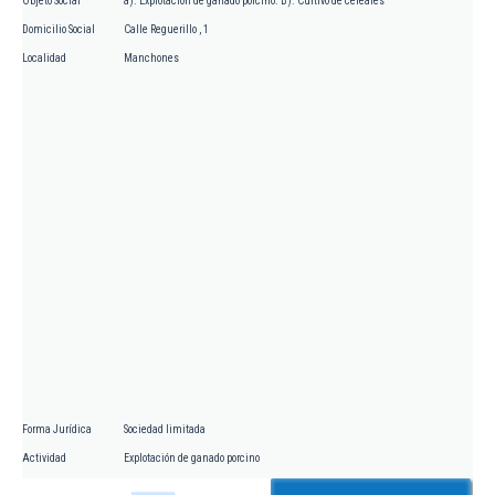
Objeto Social
a). Explotación de ganado porcino. B). Cultivo de cereales
Domicilio Social
Calle Reguerillo , 1
Localidad
Manchones
Forma Jurídica
Sociedad limitada
Actividad
Explotación de ganado porcino