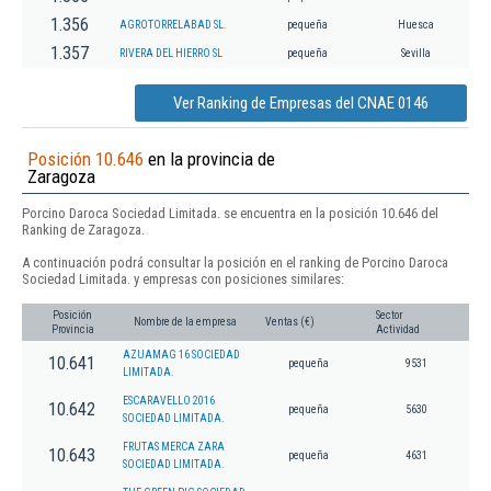
1.356
AGROTORRELABAD SL.
pequeña
Huesca
1.357
RIVERA DEL HIERRO SL
pequeña
Sevilla
Ver Ranking de Empresas del CNAE 0146
Posición 10.646
en la provincia de
Zaragoza
Porcino Daroca Sociedad Limitada. se encuentra en la posición 10.646 del
Ranking de Zaragoza.
A continuación podrá consultar la posición en el ranking de Porcino Daroca
Sociedad Limitada. y empresas con posiciones similares:
Posición
Sector
Nombre de la empresa
Ventas (€)
Provincia
Actividad
AZUAMAG 16 SOCIEDAD
10.641
pequeña
9531
LIMITADA.
ESCARAVELLO 2016
10.642
pequeña
5630
SOCIEDAD LIMITADA.
FRUTAS MERCA ZARA
10.643
pequeña
4631
SOCIEDAD LIMITADA.