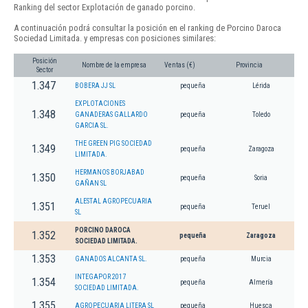
Ranking del sector Explotación de ganado porcino.
A continuación podrá consultar la posición en el ranking de Porcino Daroca
Sociedad Limitada. y empresas con posiciones similares:
Posición
Nombre de la empresa
Ventas (€)
Provincia
Sector
1.347
BOBERA JJ SL
pequeña
Lérida
EXPLOTACIONES
1.348
GANADERAS GALLARDO
pequeña
Toledo
GARCIA SL.
THE GREEN PIG SOCIEDAD
1.349
pequeña
Zaragoza
LIMITADA.
HERMANOS BORJABAD
1.350
pequeña
Soria
GAÑAN SL
ALESTAL AGROPECUARIA
1.351
pequeña
Teruel
SL
PORCINO DAROCA
1.352
pequeña
Zaragoza
SOCIEDAD LIMITADA.
1.353
GANADOS ALCANTA SL.
pequeña
Murcia
INTEGAPOR 2017
1.354
pequeña
Almería
SOCIEDAD LIMITADA.
1.355
AGROPECUARIA LITERA SL
pequeña
Huesca