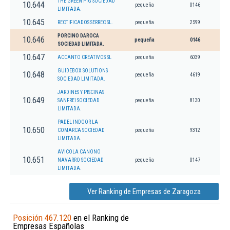
THE GREEN PIG SOCIEDAD
10.644
pequeña
0146
LIMITADA.
10.645
RECTIFICADOS SERREC SL.
pequeña
2599
PORCINO DAROCA
10.646
pequeña
0146
SOCIEDAD LIMITADA.
10.647
ACCANTO CREATIVOS SL
pequeña
6039
GUIDEBOX SOLUTIONS
10.648
pequeña
4619
SOCIEDAD LIMITADA.
JARDINES Y PISCINAS
10.649
SANFREI SOCIEDAD
pequeña
8130
LIMITADA.
PADEL INDOOR LA
10.650
COMARCA SOCIEDAD
pequeña
9312
LIMITADA.
AVICOLA CANONO
10.651
NAVARRO SOCIEDAD
pequeña
0147
LIMITADA.
Ver Ranking de Empresas de Zaragoza
Posición 467.120
en el Ranking de
Empresas Españolas