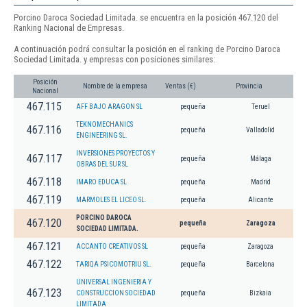
Porcino Daroca Sociedad Limitada. se encuentra en la posición 467.120 del
Ranking Nacional de Empresas.
A continuación podrá consultar la posición en el ranking de Porcino Daroca
Sociedad Limitada. y empresas con posiciones similares:
Posición
Nombre de la empresa
Ventas (€)
Provincia
Nacional
467.115
AFF BAJO ARAGON SL
pequeña
Teruel
TEKNOMECHANICS
467.116
pequeña
Valladolid
ENGINEERING SL.
INVERSIONES PROYECTOS Y
467.117
pequeña
Málaga
OBRAS DEL SUR SL
467.118
IMARO EDUCA SL
pequeña
Madrid
467.119
MARMOLES EL LICEO SL.
pequeña
Alicante
PORCINO DAROCA
467.120
pequeña
Zaragoza
SOCIEDAD LIMITADA.
467.121
ACCANTO CREATIVOS SL
pequeña
Zaragoza
467.122
TARIQA PSICOMOTRIU SL.
pequeña
Barcelona
UNIVERSAL INGENIERIA Y
467.123
CONSTRUCCION SOCIEDAD
pequeña
Bizkaia
LIMITADA