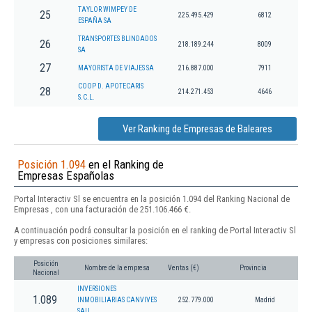
TAYLOR WIMPEY DE
25
225.495.429
6812
ESPAÑA SA
TRANSPORTES BLINDADOS
26
218.189.244
8009
SA
27
MAYORISTA DE VIAJES SA
216.887.000
7911
COOP D. APOTECARIS
28
214.271.453
4646
S.C.L.
Ver Ranking de Empresas de Baleares
Posición 1.094
en el Ranking de
Empresas Españolas
Portal Interactiv Sl se encuentra en la posición 1.094 del Ranking Nacional de
Empresas , con una facturación de 251.106.466 €.
A continuación podrá consultar la posición en el ranking de Portal Interactiv Sl
y empresas con posiciones similares:
Posición
Nombre de la empresa
Ventas (€)
Provincia
Nacional
INVERSIONES
1.089
INMOBILIARIAS CANVIVES
252.779.000
Madrid
SAU