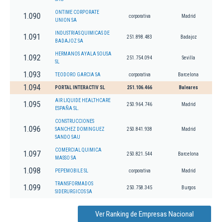
ONTIME CORPORATE
1.090
corporativa
Madrid
UNION SA
INDUSTRIAS QUIMICAS DE
1.091
251.898.483
Badajoz
BADAJOZ SA
HERMANOS AYALA SOUSA
1.092
251.754.094
Sevilla
SL
1.093
TEODORO GARCIA SA
corporativa
Barcelona
1.094
PORTAL INTERACTIV SL
251.106.466
Baleares
AIR LIQUIDE HEALTHCARE
1.095
250.964.746
Madrid
ESPAÑA SL.
CONSTRUCCIONES
1.096
SANCHEZ DOMINGUEZ
250.841.938
Madrid
SANDO SAU
COMERCIAL QUIMICA
1.097
250.821.544
Barcelona
MASSO SA
1.098
PEPEMOBILE SL
corporativa
Madrid
TRANSFORMADOS
1.099
250.758.345
Burgos
SIDERURGICOS SA
Ver Ranking de Empresas Nacional