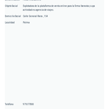
Objeto Social
Explotadora de la plataforma de venta online para la firma Iberostar, cuya
actividad es agencia de viajes.
Domicilio Social
Calle General Riera , 154
Localidad
Palma
Teléfono
971077000