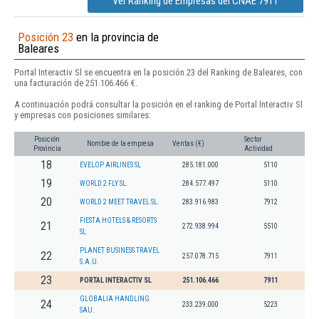
Ver Ranking de Empresas del CNAE 7911
Posición 23
en la provincia de
Baleares
Portal Interactiv Sl se encuentra en la posición 23 del Ranking de Baleares, con
una facturación de 251.106.466 €.
A continuación podrá consultar la posición en el ranking de Portal Interactiv Sl
y empresas con posiciones similares:
Posición
Sector
Nombre de la empresa
Ventas (€)
Provincia
Actividad
18
EVELOP AIRLINES SL
285.181.000
5110
19
WORLD 2 FLY SL.
284.577.497
5110
20
WORLD 2 MEET TRAVEL SL.
283.916.983
7912
FIESTA HOTELS & RESORTS
21
272.938.994
5510
SL
PLANET BUSINESS TRAVEL
22
257.078.715
7911
S.A.U.
23
PORTAL INTERACTIV SL
251.106.466
7911
GLOBALIA HANDLING
24
233.239.000
5223
SAU.