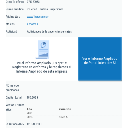
Otros Teléfonos
971077033
Forma Jurídica
Sociedad limitada unipersonal
Página Web
www.iberostar.com
Marcas
4 marcas
Actividad
Actividades de las agencias de viajes
Ver el Informe Ampliado
de Portal Interactiv Sl
Ve el Informe Ampliado. ¡Es gratis!
Regístrese en eInforma y le regalamos el
Informe Ampliado de esta empresa
Número de
empleados
Capital Social
180.303 €
Ventas últimos
Año
Variación
años
2023
2024
34,35 %
Resultado 2025
12.678.210 €