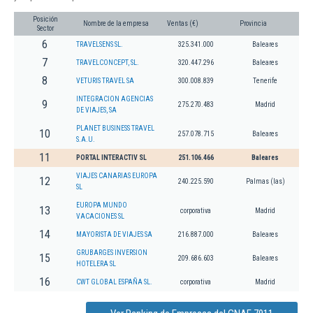
Posición
Nombre de la empresa
Ventas (€)
Provincia
Sector
6
TRAVELSENS SL.
325.341.000
Baleares
7
TRAVELCONCEPT, SL.
320.447.296
Baleares
8
VETURIS TRAVEL SA
300.008.839
Tenerife
INTEGRACION AGENCIAS
9
275.270.483
Madrid
DE VIAJES, SA
PLANET BUSINESS TRAVEL
10
257.078.715
Baleares
S.A.U.
11
PORTAL INTERACTIV SL
251.106.466
Baleares
VIAJES CANARIAS EUROPA
12
240.225.590
Palmas (las)
SL
EUROPA MUNDO
13
corporativa
Madrid
VACACIONES SL
14
MAYORISTA DE VIAJES SA
216.887.000
Baleares
GRUBARGES INVERSION
15
209.686.603
Baleares
HOTELERA SL
16
CWT GLOBAL ESPAÑA SL.
corporativa
Madrid