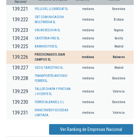
Nacional
139.221
PELLS DEL LLOBREGAT SL
mediana
Barcelona
CBT COMUNICACION
139.222
mediana
Bizkaia
MULTIMEDIA SL
139.223
GRUAS SEGOVIA SL
mediana
Segovia
139.224
CAFETERIA HRG SL
mediana
Sevilla
139.225
BARNINO1953 SL.
mediana
Madrid
PRECOCINADOS JUAN
139.226
mediana
Baleares
CAMPOS SL
139.227
GEO-Q TARGETING SL.
mediana
Madrid
TRANSPORTES ANTONIO
139.228
mediana
Barcelona
FERRER SL.
TALLER CHAPA Y PINTURA
139.229
mediana
Valencia
J VICENTE SL
139.230
FERROS ALBANELL S.L
mediana
Barcelona
SINNE ENERGY SOCIEDAD
139.231
mediana
Valencia
LIMITADA.
Ver Ranking de Empresas Nacional