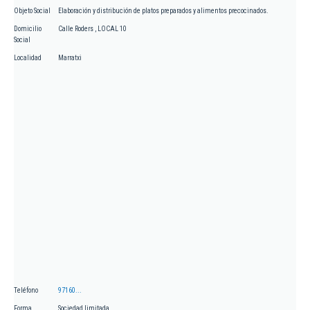
Objeto Social
Elaboración y distribución de platos preparados y alimentos precocinados.
Domicilio
Calle Roders , LOCAL 10
Social
Localidad
Marratxi
Teléfono
97160...
Forma
Sociedad limitada