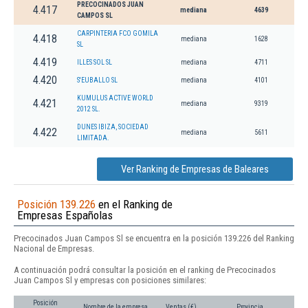
PRECOCINADOS JUAN
4.417
mediana
4639
CAMPOS SL
CARPINTERIA FCO GOMILA
4.418
mediana
1628
SL
4.419
ILLES SOL SL
mediana
4711
4.420
S'EUBALLO SL
mediana
4101
KUMULUS ACTIVE WORLD
4.421
mediana
9319
2012 SL.
DUNES IBIZA, SOCIEDAD
4.422
mediana
5611
LIMITADA.
Ver Ranking de Empresas de Baleares
Posición 139.226
en el Ranking de
Empresas Españolas
Precocinados Juan Campos Sl se encuentra en la posición 139.226 del Ranking
Nacional de Empresas.
A continuación podrá consultar la posición en el ranking de Precocinados
Juan Campos Sl y empresas con posiciones similares:
Posición
Nombre de la empresa
Ventas (€)
Provincia