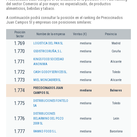
del sector Comercio al por mayor, no especializado, de productos
alimenticios, bebidas y tabaco.
A continuación podrá consultar la posición en el ranking de Precocinados
Juan Campos Sl y empresas con posiciones similares:
Posición
Nombre de la empresa
Ventas (€)
Provincia
Sector
1.769
LOGISTICA DEL PAN SL
mediana
Madrid
1.770
GSDISTRICORUÑA, S.L.
mediana
Coruña
KINGS FOOD SOCIEDAD
1.771
mediana
Alicante
ANONIMA
1.772
CASH GODOY SERVICES SL.
mediana
Toledo
1.773
MIEL MONCABRER SL
mediana
Alicante
PRECOCINADOS JUAN
1.774
mediana
Baleares
CAMPOS SL
DISTRIBUCIONES FONTELO
1.775
mediana
Toledo
SA
DISTRIBUCIONES
1.776
BELARMINO DEL POZO
mediana
León
2008 SL
1.777
RAMKO FOOD S.L.
mediana
Barcelona