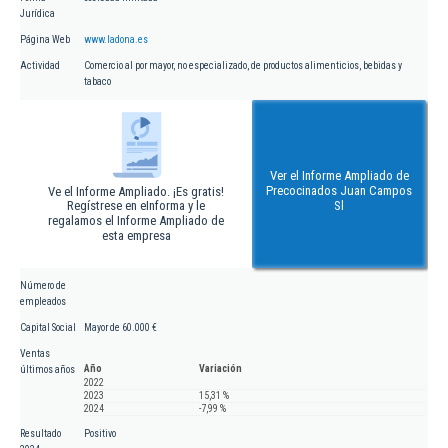
Jurídica
Página Web
www.ladona.es
Actividad
Comercio al por mayor, no especializado, de productos alimenticios, bebidas y
tabaco
Ver el Informe Ampliado de
Precocinados Juan Campos
Ve el Informe Ampliado. ¡Es gratis!
Regístrese en eInforma y le
Sl
regalamos el Informe Ampliado de
esta empresa
Número de
empleados
Capital Social
Mayor de 60.000 €
Ventas
Año
Variación
últimos años
2022
2023
15,31 %
2024
-7,99 %
Resultado
Positivo