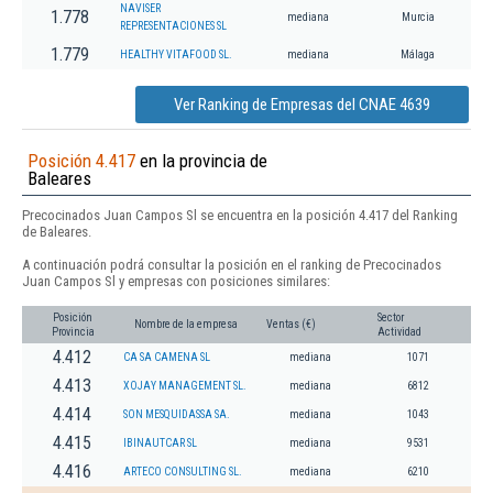
NAVISER
1.778
mediana
Murcia
REPRESENTACIONES SL
1.779
HEALTHY VITAFOOD SL.
mediana
Málaga
Ver Ranking de Empresas del CNAE 4639
Posición 4.417
en la provincia de
Baleares
Precocinados Juan Campos Sl se encuentra en la posición 4.417 del Ranking
de Baleares.
A continuación podrá consultar la posición en el ranking de Precocinados
Juan Campos Sl y empresas con posiciones similares:
Posición
Sector
Nombre de la empresa
Ventas (€)
Provincia
Actividad
4.412
CA SA CAMENA SL
mediana
1071
4.413
XOJAY MANAGEMENT SL.
mediana
6812
4.414
SON MESQUIDASSA SA.
mediana
1043
4.415
IBINAUTCAR SL
mediana
9531
4.416
ARTECO CONSULTING SL.
mediana
6210