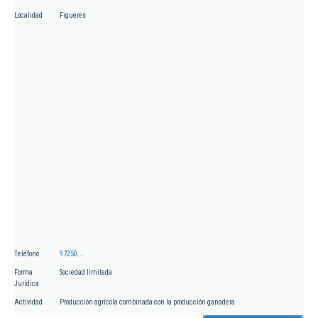
Localidad
Figueres
Teléfono
97250...
Forma
Sociedad limitada
Jurídica
Actividad
Producción agrícola combinada con la producción ganadera