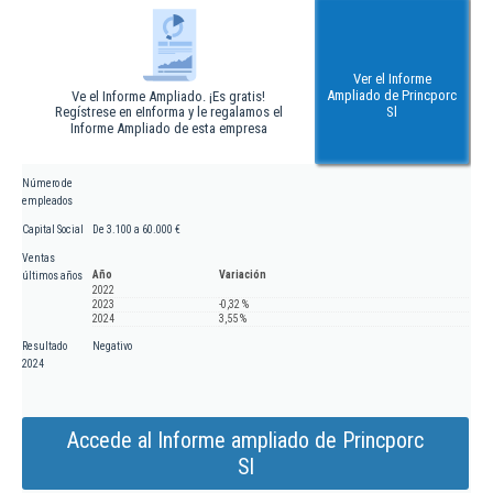
Ver el Informe
Ampliado de Princporc
Ve el Informe Ampliado. ¡Es gratis!
Regístrese en eInforma y le regalamos el
Sl
Informe Ampliado de esta empresa
Número de
empleados
Capital Social
De 3.100 a 60.000 €
Ventas
Año
Variación
últimos años
2022
2023
-0,32 %
2024
3,55 %
Resultado
Negativo
2024
Accede al Informe ampliado de Princporc
Sl