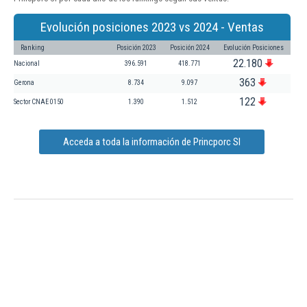
Evolución posiciones 2023 vs 2024 - Ventas
Ranking
Posición 2023
Posición 2024
Evolución Posiciones
22.180
Nacional
396.591
418.771
363
Gerona
8.734
9.097
122
Sector CNAE 0150
1.390
1.512
Acceda a toda la información de Princporc Sl