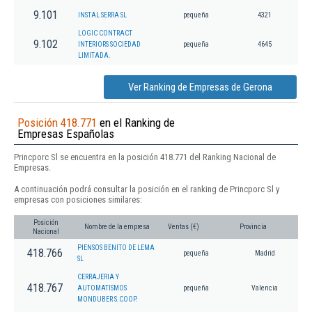
9.101
INSTAL SERRA SL
pequeña
4321
LOGIC CONTRACT
9.102
INTERIORS SOCIEDAD
pequeña
4645
LIMITADA.
Ver Ranking de Empresas de Gerona
Posición 418.771
en el Ranking de
Empresas Españolas
Princporc Sl se encuentra en la posición 418.771 del Ranking Nacional de
Empresas.
A continuación podrá consultar la posición en el ranking de Princporc Sl y
empresas con posiciones similares:
Posición
Nombre de la empresa
Ventas (€)
Provincia
Nacional
PIENSOS BENITO DE LEMA
418.766
pequeña
Madrid
SL
CERRAJERIA Y
418.767
AUTOMATISMOS
pequeña
Valencia
MONDUBER S.COOP.