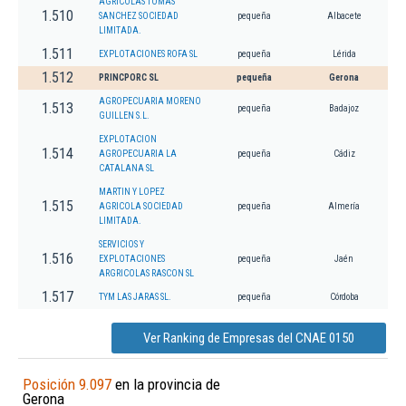
AGRICOLAS TOMAS
1.510
SANCHEZ SOCIEDAD
pequeña
Albacete
LIMITADA.
1.511
EXPLOTACIONES ROFA SL
pequeña
Lérida
1.512
PRINCPORC SL
pequeña
Gerona
AGROPECUARIA MORENO
1.513
pequeña
Badajoz
GUILLEN S.L.
EXPLOTACION
1.514
AGROPECUARIA LA
pequeña
Cádiz
CATALANA SL
MARTIN Y LOPEZ
1.515
AGRICOLA SOCIEDAD
pequeña
Almería
LIMITADA.
SERVICIOS Y
1.516
EXPLOTACIONES
pequeña
Jaén
ARGRICOLAS RASCON SL
1.517
TYM LAS JARAS SL.
pequeña
Córdoba
Ver Ranking de Empresas del CNAE 0150
Posición 9.097
en la provincia de
Gerona