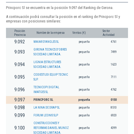
Princporc Sl se encuentra en la posición 9.097 del Ranking de Gerona.
A continuación podrá consultar la posición en el ranking de Princporc Sl y
empresas con posiciones similares:
Posición
Sector
Nombre de la empresa
Ventas (€)
Provincia
Actividad
9.092
MAIAR D'ANGLES SL
pequeña
4761
GIRONA TECNICS D'OBRES
9.093
pequeña
7499
SOCIEDAD LIMITADA.
LIGNIA ESTRUCTURES
9.094
pequeña
1623
SOCIEDAD LIMITADA.
CODIESTUDI EQUIP TECNIC
9.095
pequeña
7111
SLP.
TECNICOPI DIGITAL
9.096
pequeña
4762
IMATGES SL
9.097
PRINCPORC SL
pequeña
0150
9.098
LA NINA DE DRAP SL
pequeña
8510
9.099
FORUM LEONIS SLP
pequeña
6920
CONSTRUCCIONES Y
9.100
REFORMAS DANIEL MUNOZ
pequeña
4399
SOCIEDAD LIMITADA.