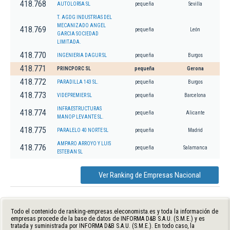
418.768
AUTOLORSA SL
pequeña
Sevilla
T. AGDG INDUSTRIAS DEL
MECANIZADO ANGEL
418.769
pequeña
León
GARCIA SOCIEDAD
LIMITADA.
418.770
INGENIERIA DAGUR SL
pequeña
Burgos
418.771
PRINCPORC SL
pequeña
Gerona
418.772
PARADILLA 143 SL.
pequeña
Burgos
418.773
VIDEPREMIER SL
pequeña
Barcelona
INFRAESTRUCTURAS
418.774
pequeña
Alicante
MANOP LEVANTE SL.
418.775
PARALELO 40 NORTE SL
pequeña
Madrid
AMPARO ARROYO Y LUIS
418.776
pequeña
Salamanca
ESTEBAN SL
Ver Ranking de Empresas Nacional
Todo el contenido de ranking-empresas.eleconomista.es y toda la información de
empresas procede de la base de datos de INFORMA D&B S.A.U. (S.M.E.) y es
tratada y suministrada por INFORMA D&B S.A.U. (S.M.E.). En todo caso, la