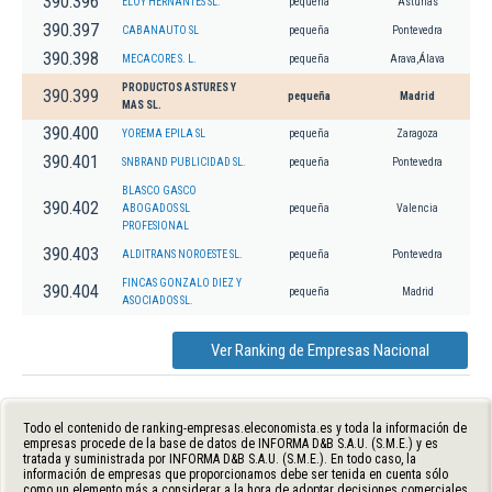
390.396
ELOY HERNANTES SL.
pequeña
Asturias
390.397
CABANAUTO SL
pequeña
Pontevedra
390.398
MECACORE S. L.
pequeña
Arava,Álava
PRODUCTOS ASTURES Y
390.399
pequeña
Madrid
MAS SL.
390.400
YOREMA EPILA SL
pequeña
Zaragoza
390.401
SNBRAND PUBLICIDAD SL.
pequeña
Pontevedra
BLASCO GASCO
390.402
ABOGADOS SL
pequeña
Valencia
PROFESIONAL
390.403
ALDITRANS NOROESTE SL.
pequeña
Pontevedra
FINCAS GONZALO DIEZ Y
390.404
pequeña
Madrid
ASOCIADOS SL.
Ver Ranking de Empresas Nacional
Todo el contenido de ranking-empresas.eleconomista.es y toda la información de
empresas procede de la base de datos de INFORMA D&B S.A.U. (S.M.E.) y es
tratada y suministrada por INFORMA D&B S.A.U. (S.M.E.). En todo caso, la
información de empresas que proporcionamos debe ser tenida en cuenta sólo
como un elemento más a considerar a la hora de adoptar decisiones comerciales