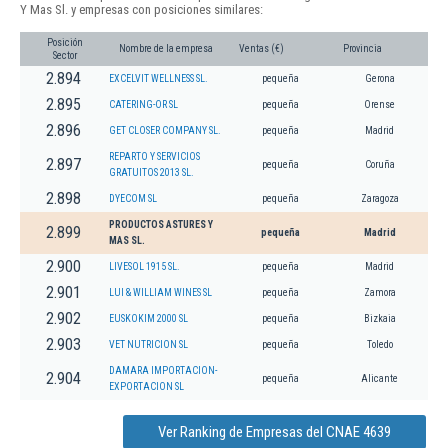
Y Mas Sl. y empresas con posiciones similares:
Posición
Nombre de la empresa
Ventas (€)
Provincia
Sector
2.894
EXCELVIT WELLNESS SL.
pequeña
Gerona
2.895
CATERING-OR SL
pequeña
Orense
2.896
GET CLOSER COMPANY SL.
pequeña
Madrid
REPARTO Y SERVICIOS
2.897
pequeña
Coruña
GRATUITOS 2013 SL.
2.898
DYECOM SL
pequeña
Zaragoza
PRODUCTOS ASTURES Y
2.899
pequeña
Madrid
MAS SL.
2.900
LIVESOL 1915 SL.
pequeña
Madrid
2.901
LUI & WILLIAM WINES SL
pequeña
Zamora
2.902
EUSKOKIM 2000 SL
pequeña
Bizkaia
2.903
VET NUTRICION SL
pequeña
Toledo
DAMARA IMPORTACION-
2.904
pequeña
Alicante
EXPORTACION SL
Ver Ranking de Empresas del CNAE 4639