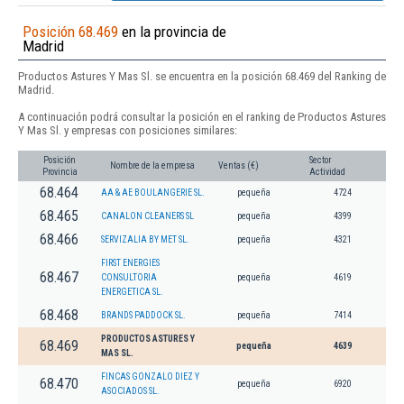
Posición 68.469
en la provincia de
Madrid
Productos Astures Y Mas Sl. se encuentra en la posición 68.469 del Ranking de
Madrid.
A continuación podrá consultar la posición en el ranking de Productos Astures
Y Mas Sl. y empresas con posiciones similares:
Posición
Sector
Nombre de la empresa
Ventas (€)
Provincia
Actividad
68.464
AA & AE BOULANGERIE SL.
pequeña
4724
68.465
CANALON CLEANERS SL
pequeña
4399
68.466
SERVIZALIA BY MET SL.
pequeña
4321
FIRST ENERGIES
68.467
CONSULTORIA
pequeña
4619
ENERGETICA SL.
68.468
BRANDS PADDOCK SL.
pequeña
7414
PRODUCTOS ASTURES Y
68.469
pequeña
4639
MAS SL.
FINCAS GONZALO DIEZ Y
68.470
pequeña
6920
ASOCIADOS SL.