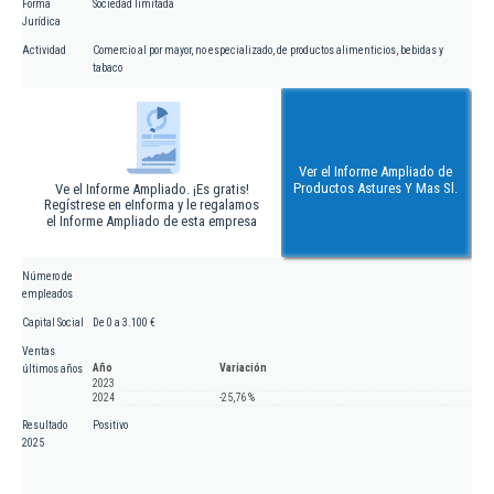
Forma
Sociedad limitada
Jurídica
Actividad
Comercio al por mayor, no especializado, de productos alimenticios, bebidas y
tabaco
Ver el Informe Ampliado de
Productos Astures Y Mas Sl.
Ve el Informe Ampliado. ¡Es gratis!
Regístrese en eInforma y le regalamos
el Informe Ampliado de esta empresa
Número de
empleados
Capital Social
De 0 a 3.100 €
Ventas
Año
Variación
últimos años
2023
2024
-25,76 %
Resultado
Positivo
2025