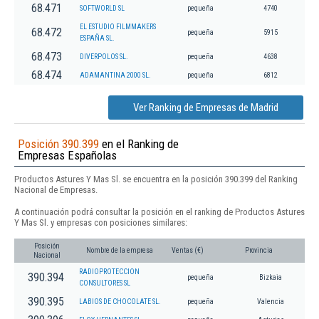
68.471
SOFTWORLD SL
pequeña
4740
EL ESTUDIO FILMMAKERS
68.472
pequeña
5915
ESPAÑA SL.
68.473
DIVERPOLOS SL.
pequeña
4638
68.474
ADAMANTINA 2000 SL.
pequeña
6812
Ver Ranking de Empresas de Madrid
Posición 390.399
en el Ranking de
Empresas Españolas
Productos Astures Y Mas Sl. se encuentra en la posición 390.399 del Ranking
Nacional de Empresas.
A continuación podrá consultar la posición en el ranking de Productos Astures
Y Mas Sl. y empresas con posiciones similares:
Posición
Nombre de la empresa
Ventas (€)
Provincia
Nacional
RADIOPROTECCION
390.394
pequeña
Bizkaia
CONSULTORES SL
390.395
LABIOS DE CHOCOLATE SL.
pequeña
Valencia