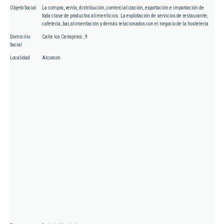
Objeto Social
La compra, venta, distribución, comercialización, exportación e importación de
toda clase de productos alimenticios. La explotación de servicios de restaurante,
cafetería, bar, alimentación y demás relacionados con el negocio de la hostelería
Domicilio
Calle los Cerrajeros , 9
Social
Localidad
Alcorcon