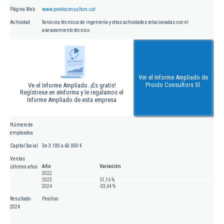
Página Web
www.proidoconsultors.cat
Actividad
Servicios técnicos de ingeniería y otras actividades relacionadas con el
asesoramiento técnico
Ver el Informe Ampliado de
Proido Consultors Sl.
Ve el Informe Ampliado. ¡Es gratis!
Regístrese en eInforma y le regalamos el
Informe Ampliado de esta empresa
Número de
empleados
Capital Social
De 3.100 a 60.000 €
Ventas
Año
Variación
últimos años
2022
2023
51,16 %
2024
-33,44 %
Resultado
Positivo
2024