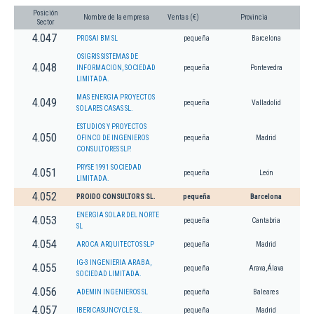
Posición
Nombre de la empresa
Ventas (€)
Provincia
Sector
4.047
PROSAI BM SL
pequeña
Barcelona
OSIGRIS SISTEMAS DE
4.048
INFORMACION, SOCIEDAD
pequeña
Pontevedra
LIMITADA.
MAS ENERGIA PROYECTOS
4.049
pequeña
Valladolid
SOLARES CASAS SL.
ESTUDIOS Y PROYECTOS
4.050
OFINCO DE INGENIEROS
pequeña
Madrid
CONSULTORES SLP.
PRYSE 1991 SOCIEDAD
4.051
pequeña
León
LIMITADA.
4.052
PROIDO CONSULTORS SL.
pequeña
Barcelona
ENERGIA SOLAR DEL NORTE
4.053
pequeña
Cantabria
SL
4.054
AROCA ARQUITECTOS SLP
pequeña
Madrid
IG-3 INGENIERIA ARABA,
4.055
pequeña
Arava,Álava
SOCIEDAD LIMITADA.
4.056
ADEMIN INGENIEROS SL
pequeña
Baleares
4.057
IBERICASUNCYCLE SL.
pequeña
Madrid