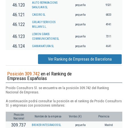
AUTO REPARACIONS
46.120
pequeña
9531
SANJUAN SL
46.121
CASORO SL
pequeña
6820
GRUAS Y SERVICIOS
46.122
pequeña
4941
MILLAN S.L.
LEMON GRASS
46.123
pequeña
7311
COMMUNICATIONS SL
46.124
GAMANATURA SL
pequeña
4641
Ver Ranking de Empresas de Barcelona
Posición 309.742
en el Ranking de
Empresas Españolas
Proido Consultors Sl. se encuentra en la posición 309.742 del Ranking
Nacional de Empresas.
A continuación podrá consultar la posición en el ranking de Proido Consultors
Sl. y empresas con posiciones similares:
Posición
Nombre de la empresa
Ventas (€)
Provincia
Nacional
309.737
BROKER INTEGRADOS SL
pequeña
Madrid