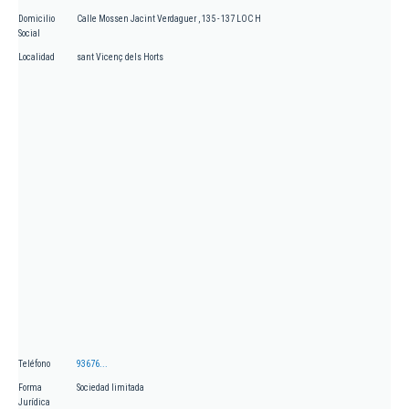
Domicilio
Calle Mossen Jacint Verdaguer , 135 - 137 LOC H
Social
Localidad
sant Vicenç dels Horts
Teléfono
93676...
Forma
Sociedad limitada
Jurídica