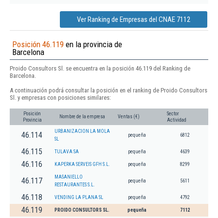
Ver Ranking de Empresas del CNAE 7112
Posición 46.119
en la provincia de
Barcelona
Proido Consultors Sl. se encuentra en la posición 46.119 del Ranking de
Barcelona.
A continuación podrá consultar la posición en el ranking de Proido Consultors
Sl. y empresas con posiciones similares:
Posición
Sector
Nombre de la empresa
Ventas (€)
Provincia
Actividad
URBANIZACION LA MOLA
46.114
pequeña
6812
SL
46.115
TULAVA SA
pequeña
4639
46.116
KAPERKA SERVEIS GFH S.L.
pequeña
8299
MASANIELLO
46.117
pequeña
5611
RESTAURANTES S.L.
46.118
VENDING LA PLANA SL
pequeña
4792
46.119
PROIDO CONSULTORS SL.
pequeña
7112