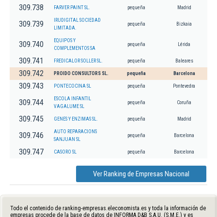
309.738
FARVER PAINT SL.
pequeña
Madrid
IRUDIGITAL SOCIEDAD
309.739
pequeña
Bizkaia
LIMITADA.
EQUIPOS Y
309.740
pequeña
Lérida
COMPLEMENTOS SA
309.741
FREDICALOR SOLLER SL.
pequeña
Baleares
309.742
PROIDO CONSULTORS SL.
pequeña
Barcelona
309.743
PONTECOCINA SL
pequeña
Pontevedra
ESCOLA INFANTIL
309.744
pequeña
Coruña
VAGALUME SL
309.745
GENES Y ENZIMAS SL.
pequeña
Madrid
AUTO REPARACIONS
309.746
pequeña
Barcelona
SANJUAN SL
309.747
CASORO SL
pequeña
Barcelona
Ver Ranking de Empresas Nacional
Todo el contenido de ranking-empresas.eleconomista.es y toda la información de
empresas procede de la base de datos de INFORMA D&B S.A.U. (S.M.E.) y es