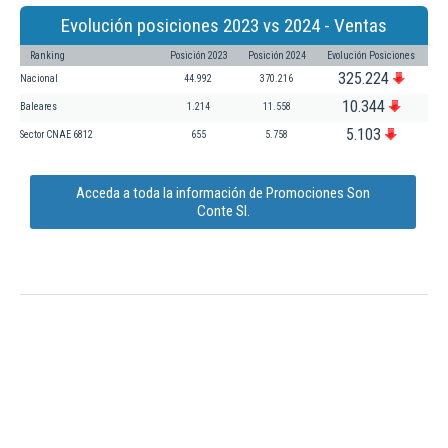
Evolución posiciones 2023 vs 2024 - Ventas
Ranking
Posición 2023
Posición 2024
Evolución Posiciones
325.224
Nacional
44.992
370.216
10.344
Baleares
1.214
11.558
5.103
Sector CNAE 6812
655
5.758
Acceda a toda la información de Promociones Son
Conte Sl.