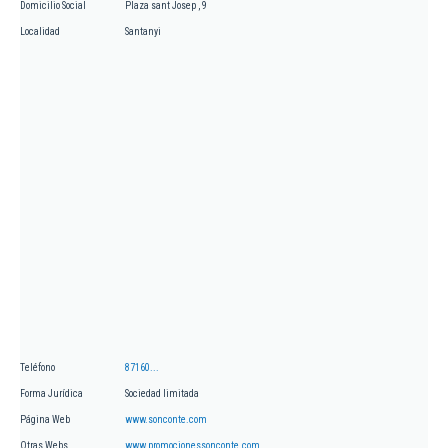
Domicilio Social
Plaza sant Josep , 9
Localidad
Santanyi
Teléfono
87160...
Forma Jurídica
Sociedad limitada
Página Web
www.sonconte.com
Otras Webs
www.promocionessonconte.com