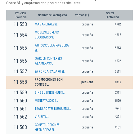
Conte Sl. y empresas con posiciones similares:
Posición
Sector
Nombre de la empresa
Ventas (€)
Provincia
Actividad
11.553
MAGAREGALS SL
pequeña
4762
MOBLES LLORENC
11.554
pequeña
4615
DECORACIO SL
AUTOESCUELA PAGUERA
11.555
pequeña
8553
SL
GARDEN CENTER SES
11.556
pequeña
4622
ALAMERAS SL
11.557
SA FONDA D'ALARO SL
pequeña
5611
PROMOCIONES SON
11.558
pequeña
6812
CONTE SL.
11.559
BIKE BUSINESS HUB SL.
pequeña
7311
11.560
MENEFTA 2000 SL
pequeña
6820
11.561
TRANSPORTES BUSQUETS SL
pequeña
4941
11.562
VIA BIT SL.
pequeña
4321
CONSTRUCCIONES
11.563
pequeña
4101
HERMARPAS SL