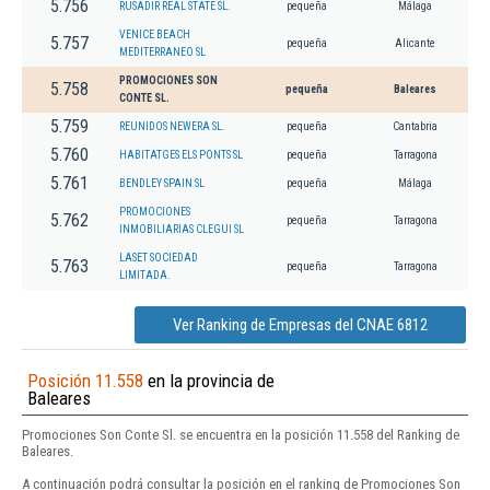
5.756
RUSADIR REAL STATE SL.
pequeña
Málaga
VENICE BEACH
5.757
pequeña
Alicante
MEDITERRANEO SL
PROMOCIONES SON
5.758
pequeña
Baleares
CONTE SL.
5.759
REUNIDOS NEWERA SL.
pequeña
Cantabria
5.760
HABITATGES ELS PONTS SL
pequeña
Tarragona
5.761
BENDLEY SPAIN SL
pequeña
Málaga
PROMOCIONES
5.762
pequeña
Tarragona
INMOBILIARIAS CLEGUI SL
LASET SOCIEDAD
5.763
pequeña
Tarragona
LIMITADA.
Ver Ranking de Empresas del CNAE 6812
Posición 11.558
en la provincia de
Baleares
Promociones Son Conte Sl. se encuentra en la posición 11.558 del Ranking de
Baleares.
A continuación podrá consultar la posición en el ranking de Promociones Son