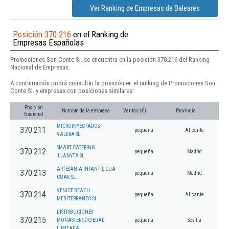
Ver Ranking de Empresas de Baleares
Posición 370.216
en el Ranking de
Empresas Españolas
Promociones Son Conte Sl. se encuentra en la posición 370.216 del Ranking
Nacional de Empresas.
A continuación podrá consultar la posición en el ranking de Promociones Son
Conte Sl. y empresas con posiciones similares:
Posición
Nombre de la empresa
Ventas (€)
Provincia
Nacional
MICROINYECTADOS
370.211
pequeña
Alicante
VALERA SL.
SMART CATERING
370.212
pequeña
Madrid
JUANYTA SL.
ARTESANIA INFANTIL CUA-
370.213
pequeña
Madrid
CUAK SL.
VENICE BEACH
370.214
pequeña
Alicante
MEDITERRANEO SL
DISTRIBUCIONES
370.215
MONASTER SOCIEDAD
pequeña
Sevilla
LIMITADA.