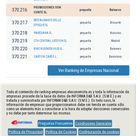
PROMOCIONES SON
370.216
pequeña
Baleares
CONTE SL.
RESTAURANTE BELLE
370.217
pequeña
Alicante
EPOQUE SL
370.218
PAREDANA SL.
pequeña
Asturias
370.219
CT4 CENTRAL GESTION SL.
pequeña
Madrid
370.220
BIKE BUSINESS HUB SL.
pequeña
Baleares
370.221
CARTON CARS S.L.
pequeña
Barcelona
Ver Ranking de Empresas Nacional
Todo el contenido de ranking-empresas.eleconomista.es y toda la información de
empresas procede de la base de datos de INFORMA D&B S.A.U. (S.M.E.) y es
tratada y suministrada por INFORMA D&B S.A.U. (S.M.E.). En todo caso, la
información de empresas que proporcionamos debe ser tenida en cuenta sólo
como un elemento más a considerar a la hora de adoptar decisiones comerciales
y no debe por tanto determinar las mismas.
Preguntas Frecuentes
Condiciones Generales
Política de Privacidad
Política de Cookies
Configuración de cookies