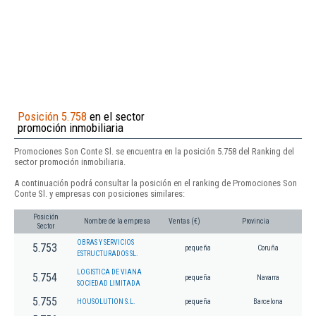
Posición 5.758
en el sector
promoción inmobiliaria
Promociones Son Conte Sl. se encuentra en la posición 5.758 del Ranking del
sector promoción inmobiliaria.
A continuación podrá consultar la posición en el ranking de Promociones Son
Conte Sl. y empresas con posiciones similares:
Posición
Nombre de la empresa
Ventas (€)
Provincia
Sector
OBRAS Y SERVICIOS
5.753
pequeña
Coruña
ESTRUCTURADOS SL.
LOGISTICA DE VIANA
5.754
pequeña
Navarra
SOCIEDAD LIMITADA
5.755
HOUSOLUTION S.L.
pequeña
Barcelona