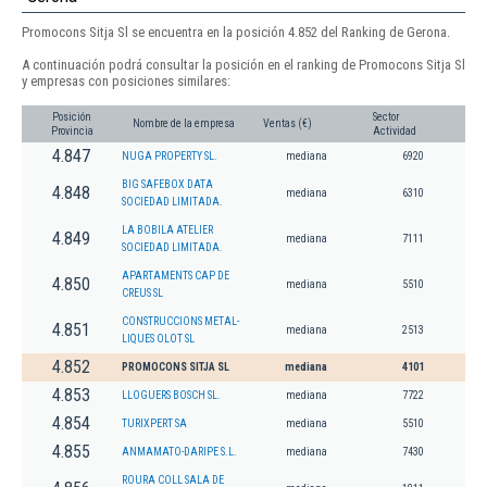
Promocons Sitja Sl se encuentra en la posición 4.852 del Ranking de Gerona.
A continuación podrá consultar la posición en el ranking de Promocons Sitja Sl
y empresas con posiciones similares:
Posición
Sector
Nombre de la empresa
Ventas (€)
Provincia
Actividad
4.847
NUGA PROPERTY SL.
mediana
6920
BIG SAFEBOX DATA
4.848
mediana
6310
SOCIEDAD LIMITADA.
LA BOBILA ATELIER
4.849
mediana
7111
SOCIEDAD LIMITADA.
APARTAMENTS CAP DE
4.850
mediana
5510
CREUS SL
CONSTRUCCIONS METAL-
4.851
mediana
2513
LIQUES OLOT SL
4.852
PROMOCONS SITJA SL
mediana
4101
4.853
LLOGUERS BOSCH SL.
mediana
7722
4.854
TURIXPERT SA
mediana
5510
4.855
ANMAMATO-DARIPE S.L.
mediana
7430
ROURA COLL SALA DE