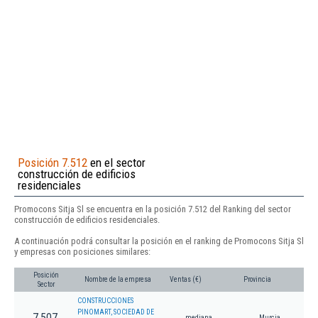
Posición 7.512
en el sector
construcción de edificios
residenciales
Promocons Sitja Sl se encuentra en la posición 7.512 del Ranking del sector
construcción de edificios residenciales.
A continuación podrá consultar la posición en el ranking de Promocons Sitja Sl
y empresas con posiciones similares:
Posición
Nombre de la empresa
Ventas (€)
Provincia
Sector
CONSTRUCCIONES
PINOMART, SOCIEDAD DE
7.507
mediana
Murcia