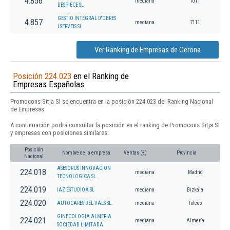
4.856
mediana
1011
DESPIECE SL
GESTIO INTEGRAL D'OBRES
4.857
mediana
7111
I SERVEIS SL
Ver Ranking de Empresas de Gerona
Posición 224.023
en el Ranking de
Empresas Españolas
Promocons Sitja Sl se encuentra en la posición 224.023 del Ranking Nacional
de Empresas.
A continuación podrá consultar la posición en el ranking de Promocons Sitja Sl
y empresas con posiciones similares:
Posición
Nombre de la empresa
Ventas (€)
Provincia
Nacional
ASESORUS INNOVACION
224.018
mediana
Madrid
TECNOLOGICA SL.
224.019
IAZ ESTUDIOA SL
mediana
Bizkaia
224.020
AUTOCARES DEL VALS SL.
mediana
Toledo
GINECOLOGIA ALMERIA
224.021
mediana
Almería
SOCIEDAD LIMITADA