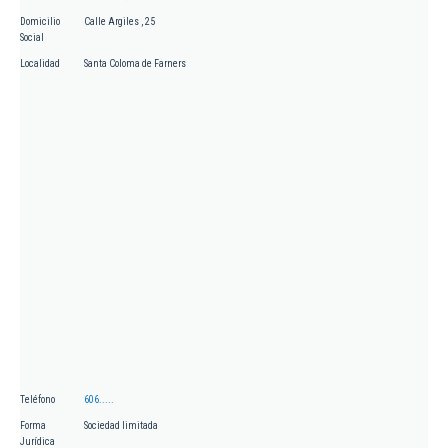
Domicilio
Calle Argiles , 25
Social
Localidad
Santa Coloma de Farners
Teléfono
606.....
Forma
Sociedad limitada
Jurídica