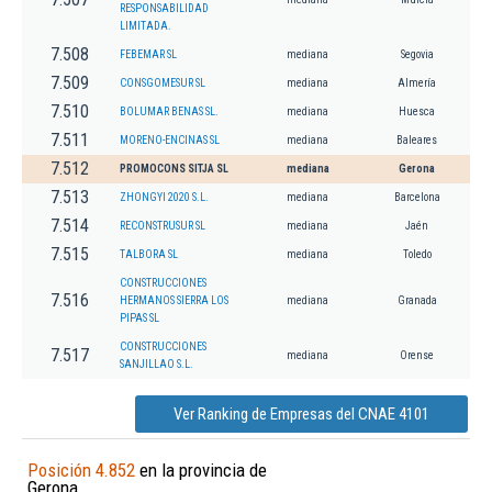
RESPONSABILIDAD
LIMITADA.
7.508
FEBEMAR SL
mediana
Segovia
7.509
CONSGOMESUR SL
mediana
Almería
7.510
BOLUMAR BENAS SL.
mediana
Huesca
7.511
MORENO-ENCINAS SL
mediana
Baleares
7.512
PROMOCONS SITJA SL
mediana
Gerona
7.513
ZHONGYI 2020 S.L.
mediana
Barcelona
7.514
RECONSTRUSUR SL
mediana
Jaén
7.515
TALBORA SL
mediana
Toledo
CONSTRUCCIONES
7.516
HERMANOS SIERRA LOS
mediana
Granada
PIPAS SL
CONSTRUCCIONES
7.517
mediana
Orense
SANJILLAO S.L.
Ver Ranking de Empresas del CNAE 4101
Posición 4.852
en la provincia de
Gerona