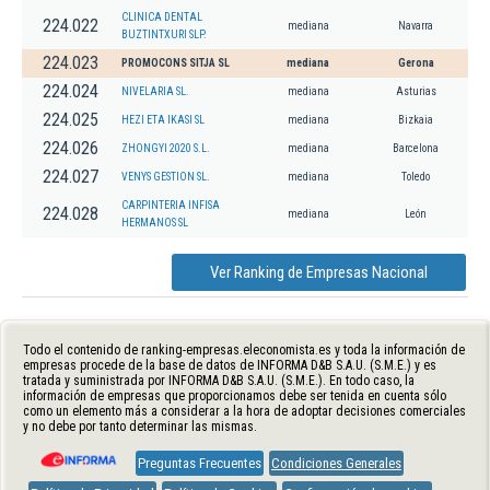
CLINICA DENTAL
224.022
mediana
Navarra
BUZTINTXURI SLP.
224.023
PROMOCONS SITJA SL
mediana
Gerona
224.024
NIVELARIA SL.
mediana
Asturias
224.025
HEZI ETA IKASI SL
mediana
Bizkaia
224.026
ZHONGYI 2020 S.L.
mediana
Barcelona
224.027
VENYS GESTION SL.
mediana
Toledo
CARPINTERIA INFISA
224.028
mediana
León
HERMANOS SL
Ver Ranking de Empresas Nacional
Todo el contenido de ranking-empresas.eleconomista.es y toda la información de
empresas procede de la base de datos de INFORMA D&B S.A.U. (S.M.E.) y es
tratada y suministrada por INFORMA D&B S.A.U. (S.M.E.). En todo caso, la
información de empresas que proporcionamos debe ser tenida en cuenta sólo
como un elemento más a considerar a la hora de adoptar decisiones comerciales
y no debe por tanto determinar las mismas.
Preguntas Frecuentes
Condiciones Generales