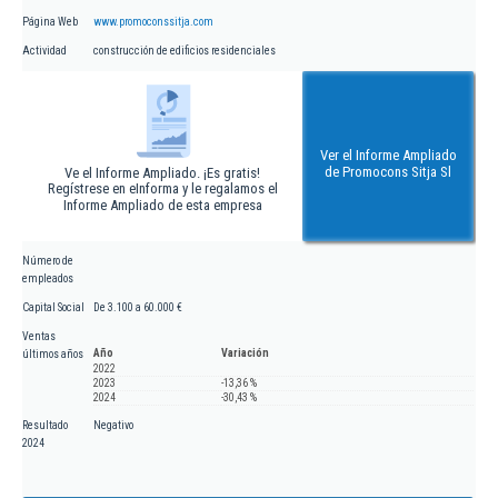
Página Web
www.promoconssitja.com
Actividad
construcción de edificios residenciales
Ver el Informe Ampliado
de Promocons Sitja Sl
Ve el Informe Ampliado. ¡Es gratis!
Regístrese en eInforma y le regalamos el
Informe Ampliado de esta empresa
Número de
empleados
Capital Social
De 3.100 a 60.000 €
Ventas
Año
Variación
últimos años
2022
2023
-13,36 %
2024
-30,43 %
Resultado
Negativo
2024