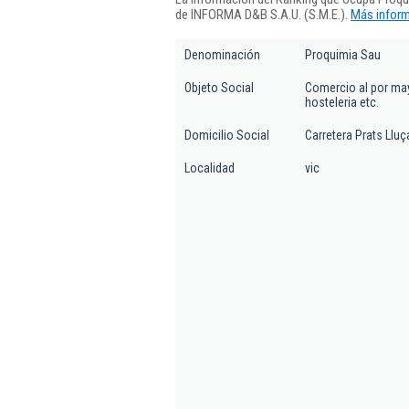
de INFORMA D&B S.A.U. (S.M.E.).
Más inform
Denominación
Proquimia Sau
Objeto Social
Comercio al por may
hosteleria etc.
Domicilio Social
Carretera Prats Lluç
Localidad
vic