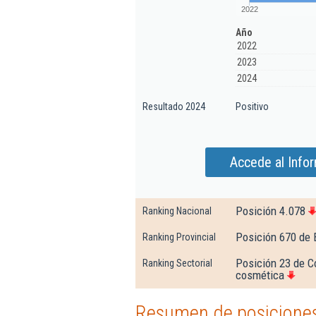
2022
Año
2022
2023
2024
Resultado 2024
Positivo
Accede al Info
Posición 4.078
Ranking Nacional
Posición 670 de 
Ranking Provincial
Posición 23 de C
Ranking Sectorial
cosmética
Resumen de posiciones