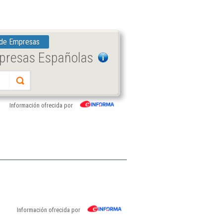
 de Empresas
mpresas Españolas
Información ofrecida por
Información ofrecida por