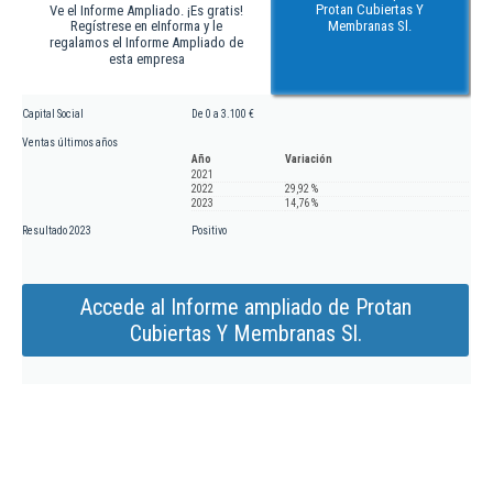
Protan Cubiertas Y
Ve el Informe Ampliado. ¡Es gratis!
Regístrese en eInforma y le
Membranas Sl.
regalamos el Informe Ampliado de
esta empresa
Capital Social
De 0 a 3.100 €
Ventas últimos años
Año
Variación
2021
2022
29,92 %
2023
14,76 %
Resultado 2023
Positivo
Accede al Informe ampliado de Protan
Cubiertas Y Membranas Sl.