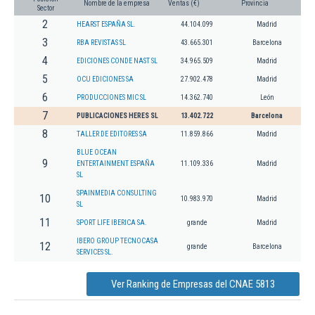
Nombre de la empresa
Ventas (€)
Provincia
Sector
2
HEARST ESPAÑA SL.
44.104.099
Madrid
3
RBA REVISTAS SL
43.665.301
Barcelona
4
EDICIONES CONDE NAST SL
34.965.509
Madrid
5
OCU EDICIONES SA
27.902.478
Madrid
6
PRODUCCIONES MIC SL
14.362.740
León
7
PUBLICACIONES HERES SL
13.402.722
Barcelona
8
TALLER DE EDITORES SA
11.859.866
Madrid
BLUE OCEAN
9
ENTERTAINMENT ESPAÑA
11.109.336
Madrid
SL
SPAINMEDIA CONSULTING
10
10.983.970
Madrid
SL
11
SPORT LIFE IBERICA SA.
grande
Madrid
IBERO GROUP TECNOCASA
12
grande
Barcelona
SERVICES SL.
Ver Ranking de Empresas del CNAE 5813