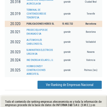
20.318
grande
Ciudad Real
AGRICOLA SA
TERMINAL DE
20.319
CONTENEDORES DE
grande
Tenerife
TENERIFE SA.
20.320
PUBLICACIONES HERES SL
13.402.722
Barcelona
PRODEC EQUIPOS DE
20.321
grande
Barcelona
ENVASADO SA
AUTOMOVILES
20.322
grande
Valladolid
GABILONDO SL.
SUMINISTROS ELECTRICOS
20.323
grande
Navarra
URGON SA
20.324
IM2 ENERGIA SOLAR S.L.U.
grande
Valencia
HORMIGONES Y
20.325
CONSTRUCCIONES
grande
Palmas (las)
ARRECIFE SL
Ver Ranking de Empresas Nacional
Todo el contenido de ranking-empresas.eleconomista.es y toda la información de
empresas procede de la base de datos de INFORMA D&B S.A.U. (S.M.E.) y es