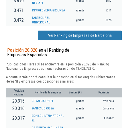
3.470
grande
5510
NERJA SL
3.471
IN STORE MEDIA GROUP SA
grande
7311
FABRISOLIA SL
3.472
grande
2825
UNIPERSONAL
Ver Ranking de Empresas de Barcelona
Posición 20.320
en el Ranking de
Empresas Españolas
Publicaciones Heres Sl se encuentra en la posición 20.320 del Ranking
Nacional de Empresas , con una facturación de 13.402.722 €.
A continuación podrá consultar la posición en el ranking de Publicaciones
Heres Sl y empresas con posiciones similares:
Posición
Nombre de la empresa
Ventas (€)
Provincia
Nacional
20.315
COVALDROPER SL.
grande
Valencia
20.316
SANTOS JORGE SA
grande
Barcelona
SION SOL INTERNATIONAL
20.317
grande
Alicante
SL.
CARRETERO MAQUINARIA