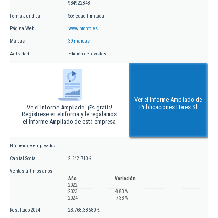
934922848
Forma Jurídica
Sociedad limitada
Página Web
www.pronto.es
Marcas
39 marcas
Actividad
Edición de revistas
Ver el Informe Ampliado de
Publicaciones Heres Sl
Ve el Informe Ampliado. ¡Es gratis!
Regístrese en eInforma y le regalamos
el Informe Ampliado de esta empresa
Número de empleados
Capital Social
2.542.710 €
Ventas últimos años
Año
Variación
2022
2023
-8,83 %
2024
-7,33 %
Resultado 2024
23.768.386,80 €