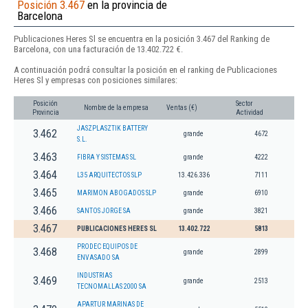
Posición 3.467
en la provincia de
Barcelona
Publicaciones Heres Sl se encuentra en la posición 3.467 del Ranking de
Barcelona, con una facturación de 13.402.722 €.
A continuación podrá consultar la posición en el ranking de Publicaciones
Heres Sl y empresas con posiciones similares:
Posición
Sector
Nombre de la empresa
Ventas (€)
Provincia
Actividad
JASZPLASZTIK BATTERY
3.462
grande
4672
S.L.
3.463
FIBRA Y SISTEMAS SL
grande
4222
3.464
L35 ARQUITECTOS SLP
13.426.336
7111
3.465
MARIMON ABOGADOS SLP
grande
6910
3.466
SANTOS JORGE SA
grande
3821
3.467
PUBLICACIONES HERES SL
13.402.722
5813
PRODEC EQUIPOS DE
3.468
grande
2899
ENVASADO SA
INDUSTRIAS
3.469
grande
2513
TECNOMALLAS 2000 SA
APARTUR MARINAS DE