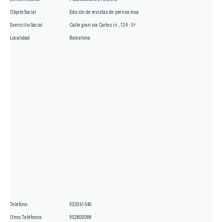
Objeto Social
Edición de revistas de prensa rosa.
Domicilio Social
Calle gran via Carles iii , 124 - 5ª
Localidad
Barcelona
Teléfono
932061540
Otros Teléfonos
932800088