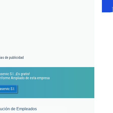
ias de publicidad
rvic S.l.. ¡Es gratis!
 Informe Ampliado de esta empresa
servic S.l.
lución de Empleados