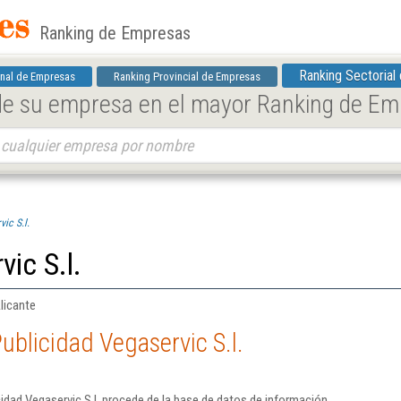
Ranking de Empresas
Ranking Sectorial
nal de Empresas
Ranking Provincial de Empresas
 de su empresa en el mayor Ranking de E
ic S.l.
ic S.l.
Alicante
ublicidad Vegaservic S.l.
idad Vegaservic S.l. procede de la base de datos de información