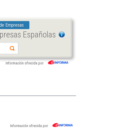
 de Empresas
mpresas Españolas
Información ofrecida por
Información ofrecida por