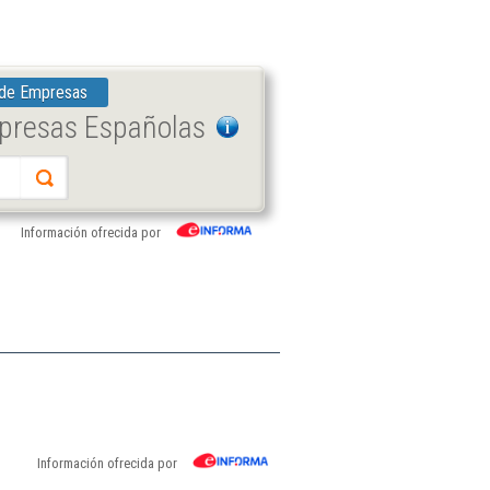
 de Empresas
mpresas Españolas
Información ofrecida por
Información ofrecida por