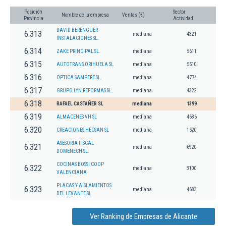
Posición
Sector
Nombre de la empresa
Ventas (€)
Provincia
Actividad
DAVID BERENGUER
6.313
mediana
4321
INSTALACIONES SL.
6.314
ZAKE PRINCIPAL SL.
mediana
5611
6.315
AUTOTRANS ORIHUELA SL
mediana
5510
6.316
OPTICA SAMPERE SL.
mediana
4774
6.317
GRUPO LYN REFORMAS SL.
mediana
4322
6.318
RAFAEL CASTAÑER SL
mediana
1399
6.319
ALMACENES VH SL
mediana
4686
6.320
CREACIONES HECSAN SL
mediana
1520
ASESORIA FISCAL
6.321
mediana
6920
DOMENECH SL.
COCINAS BOSSI COOP
6.322
mediana
3100
VALENCIANA
PLACAS Y AISLAMIENTOS
6.323
mediana
4683
DEL LEVANTE SL.
Ver Ranking de Empresas de Alicante