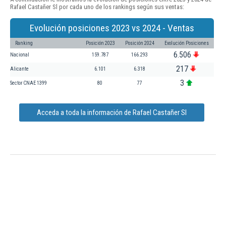
Rafael Castañer Sl por cada uno de los rankings según sus ventas:
Evolución posiciones 2023 vs 2024 - Ventas
Ranking
Posición 2023
Posición 2024
Evolución Posiciones
6.506
Nacional
159.787
166.293
217
Alicante
6.101
6.318
3
Sector CNAE 1399
80
77
Acceda a toda la información de Rafael Castañer Sl