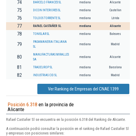
74
BARCELO FRANCES SL
mediana
Alicante
75
DICON INTERIORES SL
mediana
Castellon
76
TOLDOS TORRENTE SL
mediana
Lérida
77
RAFAEL CASTAÑER SL
mediana
Alicante
78
TONISLAR SL
mediana
Baleares
PASAMANERIA ITALIANA
79
mediana
Madrid
SL
MANUFACTURAS MIRALLES
80
mediana
Alicante
SA
81
TRADEUROP SL
mediana
Barcelona
82
INDUSTRIAS CID SL
mediana
Madrid
Ver Ranking de Empresas del CNAE 1399
Posición 6.318
en la provincia de
Alicante
Rafael Castañer Sl se encuentra en la posición 6.318 del Ranking de Alicante.
A continuación podrá consultar la posición en el ranking de Rafael Castañer Sl
y empresas con posiciones similares: