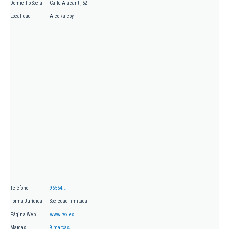
Domicilio Social
Calle Alacant , 52
Localidad
Alcoi/alcoy
Teléfono
96554...
Forma Jurídica
Sociedad limitada
Página Web
www.rex.es
Marcas
9 marcas