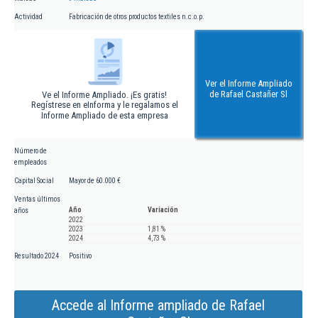
Actividad
Fabricación de otros productos textiles n.c.o.p.
Ver el Informe Ampliado
de Rafael Castañer Sl
Ve el Informe Ampliado. ¡Es gratis!
Regístrese en eInforma y le regalamos el
Informe Ampliado de esta empresa
Número de
empleados
Capital Social
Mayor de 60.000 €
Ventas últimos
Año
Variación
años
2022
2023
1,81 %
2024
4,73 %
Resultado 2024
Positivo
Accede al Informe ampliado de Rafael