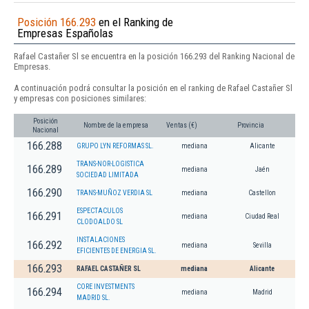
Posición 166.293
en el Ranking de
Empresas Españolas
Rafael Castañer Sl se encuentra en la posición 166.293 del Ranking Nacional de
Empresas.
A continuación podrá consultar la posición en el ranking de Rafael Castañer Sl
y empresas con posiciones similares:
Posición
Nombre de la empresa
Ventas (€)
Provincia
Nacional
166.288
GRUPO LYN REFORMAS SL.
mediana
Alicante
TRANS-NOR-LOGISTICA
166.289
mediana
Jaén
SOCIEDAD LIMITADA
166.290
TRANS-MUÑOZ VERDIA SL
mediana
Castellon
ESPECTACULOS
166.291
mediana
Ciudad Real
CLODOALDO SL
INSTALACIONES
166.292
mediana
Sevilla
EFICIENTES DE ENERGIA SL.
166.293
RAFAEL CASTAÑER SL
mediana
Alicante
CORE INVESTMENTS
166.294
mediana
Madrid
MADRID SL.