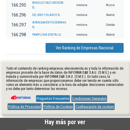
MINGUEZ SAEZ BROKERS
166.295
mediana
Murcia
SL.
166.296
DEL BRIO Y BLANCO SL
mediana
Madrid
APARCAMIENTOS SERRANO
166.297
mediana
Córdoba
SL
166.298
PAMPLONA DENTAL SL
mediana
Madrid
Ver Ranking de Empresas Nacional
Todo el contenido de ranking-empresas.eleconomista.es y toda la información de
empresas procede de la base de datos de INFORMA D&B S.A.U. (S.M.E.) y es
tratada y suministrada por INFORMA D&B S.A.U. (S.M.E.). En todo caso, la
información de empresas que proporcionamos debe ser tenida en cuenta sólo
como un elemento más a considerar a la hora de adoptar decisiones comerciales
y no debe por tanto determinar las mismas.
Preguntas Frecuentes
Condiciones Generales
Política de Privacidad
Política de Cookies
Configuración de cookies
Hay más por ver