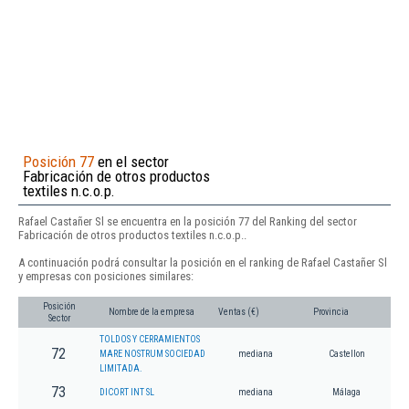
Posición 77
en el sector
Fabricación de otros productos
textiles n.c.o.p.
Rafael Castañer Sl se encuentra en la posición 77 del Ranking del sector
Fabricación de otros productos textiles n.c.o.p..
A continuación podrá consultar la posición en el ranking de Rafael Castañer Sl
y empresas con posiciones similares:
Posición
Nombre de la empresa
Ventas (€)
Provincia
Sector
TOLDOS Y CERRAMIENTOS
72
MARE NOSTRUM SOCIEDAD
mediana
Castellon
LIMITADA.
73
DICORT INT SL
mediana
Málaga