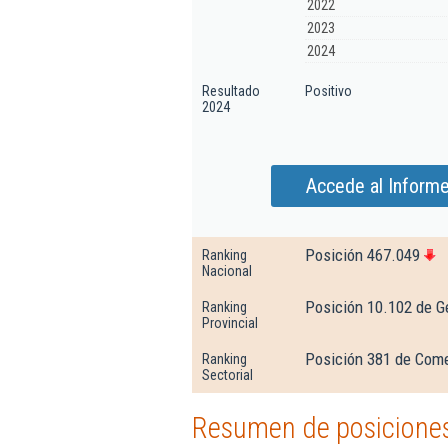
2022
2023
2024
Resultado
Positivo
2024
Accede al Inform
Posición 467.049
Ranking
Nacional
Posición 10.102 de G
Ranking
Provincial
Posición 381 de Come
Ranking
Sectorial
Resumen de posiciones