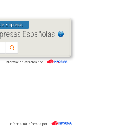
 de Empresas
mpresas Españolas
Información ofrecida por
Información ofrecida por