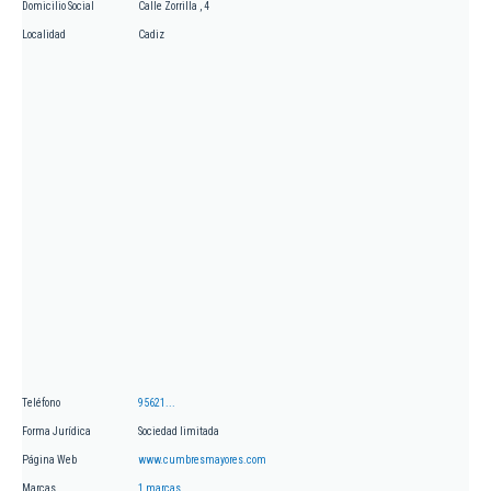
Domicilio Social
Calle Zorrilla , 4
Localidad
Cadiz
Teléfono
95621...
Forma Jurídica
Sociedad limitada
Página Web
www.cumbresmayores.com
Marcas
1 marcas