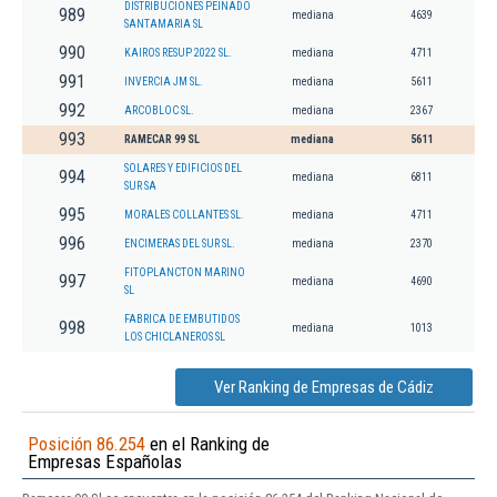
DISTRIBUCIONES PEINADO
989
mediana
4639
SANTAMARIA SL
990
KAIROS RESUP 2022 SL.
mediana
4711
991
INVERCIA JM SL.
mediana
5611
992
ARCOBLOC SL.
mediana
2367
993
RAMECAR 99 SL
mediana
5611
SOLARES Y EDIFICIOS DEL
994
mediana
6811
SUR SA
995
MORALES COLLANTES SL.
mediana
4711
996
ENCIMERAS DEL SUR SL.
mediana
2370
FITOPLANCTON MARINO
997
mediana
4690
SL
FABRICA DE EMBUTIDOS
998
mediana
1013
LOS CHICLANEROS SL
Ver Ranking de Empresas de Cádiz
Posición 86.254
en el Ranking de
Empresas Españolas