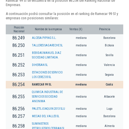
Ramecar 99 Sl se encuentra en la posición 86.254 del Ranking Nacional de
Empresas.
A continuación podrá consultar la posición en el ranking de Ramecar 99 Sl y
empresas con posiciones similares:
Posición
Nombre de la empresa
Ventas (€)
Provincia
Nacional
86.249
ALCESA PIPING S.L.
mediana
Barcelona
86.250
TALLERES SAGARECHE SL
mediana
Bizkaia
BEBIDAS MANUEL DIAZ
86.251
mediana
Sevilla
SOCIEDAD LIMITADA.
86.252
DIHERSAN SL
mediana
Valencia
ESTACIONES DE SERVICIO
86.253
mediana
Segovia
LOS CEREZOS SL
86.254
RAMECAR 99 SL
mediana
Cádiz
QUIMICA INDUSTRIAL DE
86.255
SERVICIOS SOCIEDAD
mediana
Albacete
ANONIMA
86.256
PALETS JOAQUIN 2013 SLU
mediana
Lugo
86.257
MECAD DEL VALLES SL
mediana
Barcelona
SUMINISTROS
86.258
mediana
Almería
PETROLIFEROS CEBRIAN SL