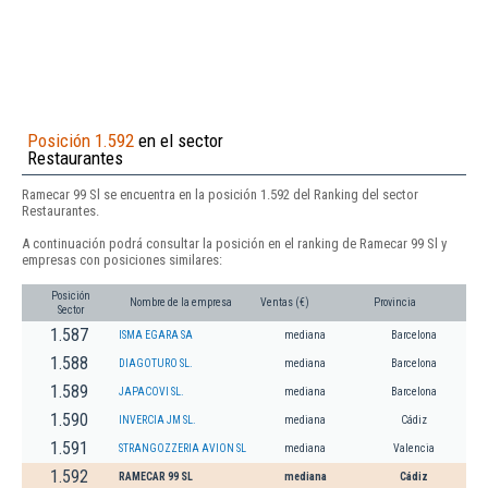
Posición 1.592
en el sector
Restaurantes
Ramecar 99 Sl se encuentra en la posición 1.592 del Ranking del sector
Restaurantes.
A continuación podrá consultar la posición en el ranking de Ramecar 99 Sl y
empresas con posiciones similares:
Posición
Nombre de la empresa
Ventas (€)
Provincia
Sector
1.587
ISMA EGARA SA
mediana
Barcelona
1.588
DIAGOTURO SL.
mediana
Barcelona
1.589
JAPACOVI SL.
mediana
Barcelona
1.590
INVERCIA JM SL.
mediana
Cádiz
1.591
STRANGOZZERIA AVION SL
mediana
Valencia
1.592
RAMECAR 99 SL
mediana
Cádiz