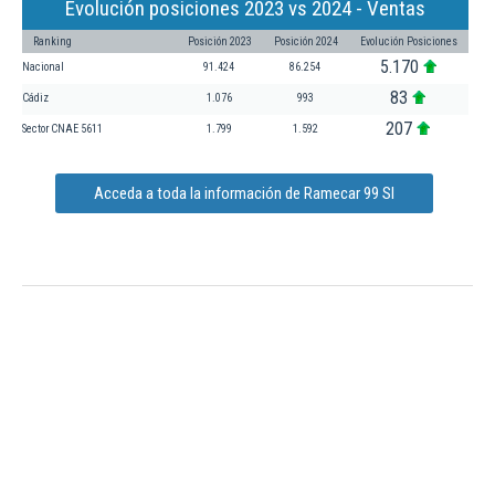
Evolución posiciones 2023 vs 2024 - Ventas
Ranking
Posición 2023
Posición 2024
Evolución Posiciones
5.170
Nacional
91.424
86.254
83
Cádiz
1.076
993
207
Sector CNAE 5611
1.799
1.592
Acceda a toda la información de Ramecar 99 Sl