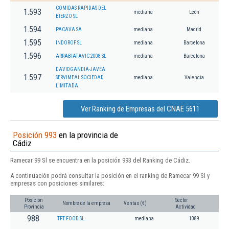
COMIDAS RAPIDAS DEL
1.593
mediana
León
BIERZO SL
1.594
PACAVA SA
mediana
Madrid
1.595
INDOROF SL
mediana
Barcelona
1.596
ARRABIATAVIC 2008 SL
mediana
Barcelona
DAVIDGANDIA-JAVEA
1.597
SERVIMEAL SOCIEDAD
mediana
Valencia
LIMITADA.
Ver Ranking de Empresas del CNAE 5611
Posición 993
en la provincia de
Cádiz
Ramecar 99 Sl se encuentra en la posición 993 del Ranking de Cádiz.
A continuación podrá consultar la posición en el ranking de Ramecar 99 Sl y
empresas con posiciones similares:
Posición
Sector
Nombre de la empresa
Ventas (€)
Provincia
Actividad
988
TFT FOOD SL.
mediana
1089