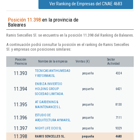
Ver Ranking de Empresas del CNAE 4683
Posición 11.398
en la provincia de
Baleares
Ramis Sencelles Sl. se encuentra en la posición 11.398 del Ranking de Baleares.
A continuación podrá consultar la posición en el ranking de Ramis Sencelles
Sl. y empresas con posiciones similares:
Posición
Sector
Nombre de la empresa
Ventas (€)
Provincia
Actividad
TECNICAS ANTIHUMEDAD
11.393
pequeña
4324
Y REFORMAS SL
ENIBIZA INVIERTOO
11.394
HOLDING GROUP
pequeña
6421
SOCIEDAD LIMITADA.
AT GARDENING &
11.395
pequeña
8130
MAINTENANCE S.L.
ESTUDIO DE
11.396
pequeña
7111
ARQUITECTURA AYMAR SL.
11.397
NIGHT LIFE OCIO SL
pequeña
9329
11.398
RAMIS SENCELLES SL.
pequeña
4683