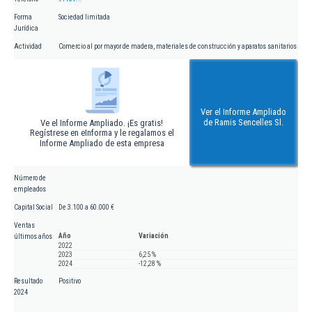
Forma
Sociedad limitada
Jurídica
Actividad
Comercio al por mayor de madera, materiales de construcción y aparatos sanitarios
Ver el Informe Ampliado
de Ramis Sencelles Sl.
Ve el Informe Ampliado. ¡Es gratis!
Regístrese en eInforma y le regalamos el
Informe Ampliado de esta empresa
Número de
empleados
Capital Social
De 3.100 a 60.000 €
Ventas
Año
Variación
últimos años
2022
2023
6,25 %
2024
-12,28 %
Resultado
Positivo
2024