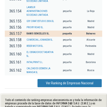
SOCIEDAD LIMITADA.
LAMSUR
365.154
ADMINISTRACIONES
pequeña
La Rioja
SOCIEDAD LIMITADA.
365.155
GSY CIRAT ESTUDIO 2006 SL
pequeña
Madrid
365.156
PRIORY ROAD SL.
pequeña
Madrid
365.157
RAMIS SENCELLES SL.
pequeña
Baleares
365.158
COMERCIAL JOMASEM SL.
pequeña
Alicante
365.159
RESER MOTOR SL.
pequeña
Pontevedra
EL OBRADOR DE TABATHA
365.160
pequeña
Madrid
SL.
365.161
INTALPRINT S.L.
pequeña
Barcelona
CALZADOS GESMEN LA
365.162
pequeña
Murcia
MANGA SL
Ver Ranking de Empresas Nacional
Todo el contenido de ranking-empresas.eleconomista.es y toda la información de
empresas procede de la base de datos de INFORMA D&B S.A.U. (S.M.E.) y es
tratada y suministrada por INFORMA D&B S.A.U. (S.M.E.). En todo caso, la