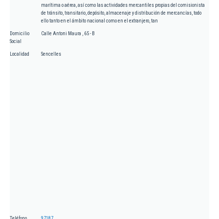
marítima o aérea, así como las actividades mercantiles propias del comisionista
de tránsito, transitario, depósito, almacenaje y distribución de mercancías, todo
ello tanto en el ámbito nacional como en el extranjero, tan
Domicilio
Calle Antoni Maura , 65 - B
Social
Localidad
Sencelles
Teléfono
97187...