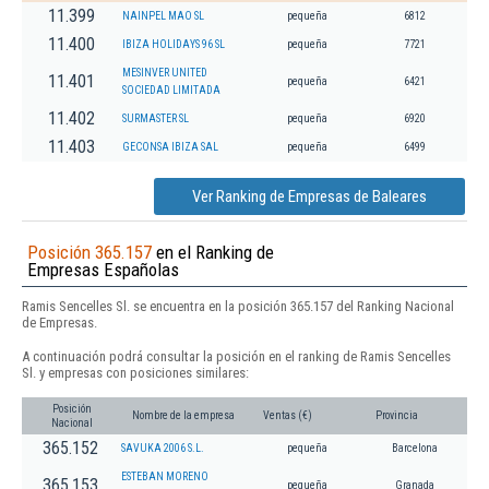
11.399
NAINPEL MAO SL
pequeña
6812
11.400
IBIZA HOLIDAYS 96 SL
pequeña
7721
MESINVER UNITED
11.401
pequeña
6421
SOCIEDAD LIMITADA
11.402
SURMASTER SL
pequeña
6920
11.403
GECONSA IBIZA SAL
pequeña
6499
Ver Ranking de Empresas de Baleares
Posición 365.157
en el Ranking de
Empresas Españolas
Ramis Sencelles Sl. se encuentra en la posición 365.157 del Ranking Nacional
de Empresas.
A continuación podrá consultar la posición en el ranking de Ramis Sencelles
Sl. y empresas con posiciones similares:
Posición
Nombre de la empresa
Ventas (€)
Provincia
Nacional
365.152
SAVUKA 2006 S.L.
pequeña
Barcelona
ESTEBAN MORENO
365.153
pequeña
Granada