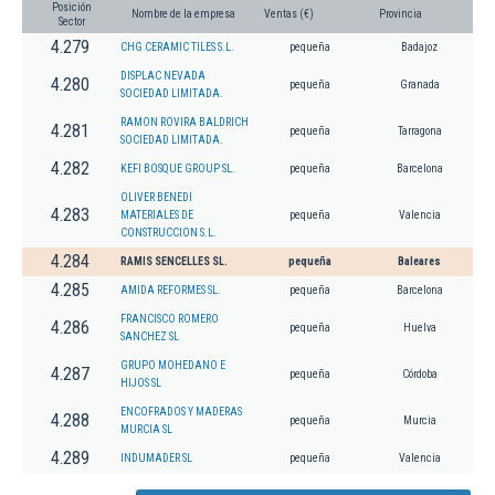
Posición
Nombre de la empresa
Ventas (€)
Provincia
Sector
4.279
CHG CERAMIC TILES S.L.
pequeña
Badajoz
DISPLAC NEVADA
4.280
pequeña
Granada
SOCIEDAD LIMITADA.
RAMON ROVIRA BALDRICH
4.281
pequeña
Tarragona
SOCIEDAD LIMITADA.
4.282
KEFI BOSQUE GROUP SL.
pequeña
Barcelona
OLIVER BENEDI
4.283
MATERIALES DE
pequeña
Valencia
CONSTRUCCION S.L.
4.284
RAMIS SENCELLES SL.
pequeña
Baleares
4.285
AMIDA REFORMES SL.
pequeña
Barcelona
FRANCISCO ROMERO
4.286
pequeña
Huelva
SANCHEZ SL
GRUPO MOHEDANO E
4.287
pequeña
Córdoba
HIJOS SL
ENCOFRADOS Y MADERAS
4.288
pequeña
Murcia
MURCIA SL
4.289
INDUMADER SL
pequeña
Valencia