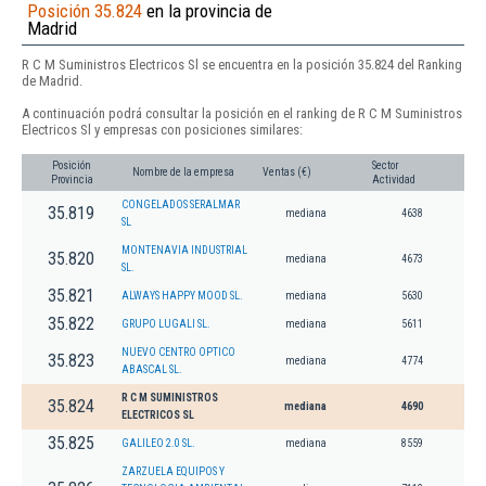
Posición 35.824
en la provincia de
Madrid
R C M Suministros Electricos Sl se encuentra en la posición 35.824 del Ranking
de Madrid.
A continuación podrá consultar la posición en el ranking de R C M Suministros
Electricos Sl y empresas con posiciones similares:
Posición
Sector
Nombre de la empresa
Ventas (€)
Provincia
Actividad
CONGELADOS SERALMAR
35.819
mediana
4638
SL
MONTENAVIA INDUSTRIAL
35.820
mediana
4673
SL.
35.821
ALWAYS HAPPY MOOD SL.
mediana
5630
35.822
GRUPO LUGALI SL.
mediana
5611
NUEVO CENTRO OPTICO
35.823
mediana
4774
ABASCAL SL.
R C M SUMINISTROS
35.824
mediana
4690
ELECTRICOS SL
35.825
GALILEO 2.0 SL.
mediana
8559
ZARZUELA EQUIPOS Y