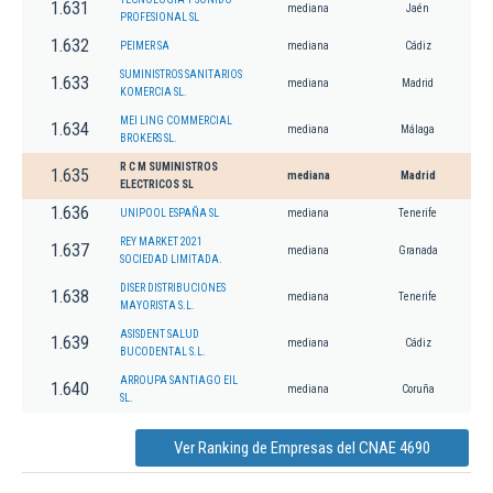
1.631
mediana
Jaén
PROFESIONAL SL
1.632
PEIMER SA
mediana
Cádiz
SUMINISTROS SANITARIOS
1.633
mediana
Madrid
KOMERCIA SL.
MEI LING COMMERCIAL
1.634
mediana
Málaga
BROKERS SL.
R C M SUMINISTROS
1.635
mediana
Madrid
ELECTRICOS SL
1.636
UNIPOOL ESPAÑA SL
mediana
Tenerife
REY MARKET 2021
1.637
mediana
Granada
SOCIEDAD LIMITADA.
DISER DISTRIBUCIONES
1.638
mediana
Tenerife
MAYORISTA S.L.
ASISDENT SALUD
1.639
mediana
Cádiz
BUCODENTAL S.L.
ARROUPA SANTIAGO EIL
1.640
mediana
Coruña
SL.
Ver Ranking de Empresas del CNAE 4690