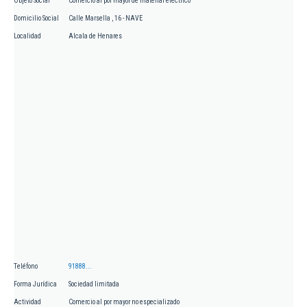
Objeto Social
Comercio al por mayor de material eléctrico
Domicilio Social
Calle Marsella , 16 - NAVE
Localidad
Alcala de Henares
Teléfono
91888...
Forma Jurídica
Sociedad limitada
Actividad
Comercio al por mayor no especializado