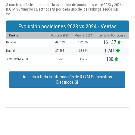
A continuación le mostramos la evolución de posiciones entre 2023 y 2024 de
R C M Suministros Electricos Sl por cada uno de los rankings según sus
ventas:
Evolución posiciones 2023 vs 2024 - Ventas
Ranking
Posición 2023
Posición 2024
Evolución Posiciones
16.137
Nacional
208.169
192.032
1.741
Madrid
37.565
35.824
130
Sector CNAE 4690
1.765
1.635
Acceda a toda la información de R C M Suministros
Electricos Sl