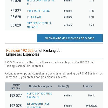
35.826
TECNOLOGIA AMBIENTAL
mediana
7112
SL
35.827
PRIS & BATTY FILMS SL.
mediana
7740
35.828
PITRUERCA SL
mediana
8731
SERVICIOS INTEGRALES
35.829
mediana
5611
MACAN SL.
Ver Ranking de Empresas de Madrid
Posición 192.032
en el Ranking de
Empresas Españolas
R C M Suministros Electricos Sl se encuentra en la posición 192.032 del
Ranking Nacional de Empresas.
A continuación podrá consultar la posición en el ranking de R C M Suministros
Electricos Sl y empresas con posiciones similares:
Posición
Nombre de la empresa
Ventas (€)
Provincia
Nacional
NUEVO CENTRO OPTICO
192.027
mediana
Madrid
ABASCAL SL.
ELECTRODOMESTICOS
192.028
mediana
Pontevedra
SANXENXO SL