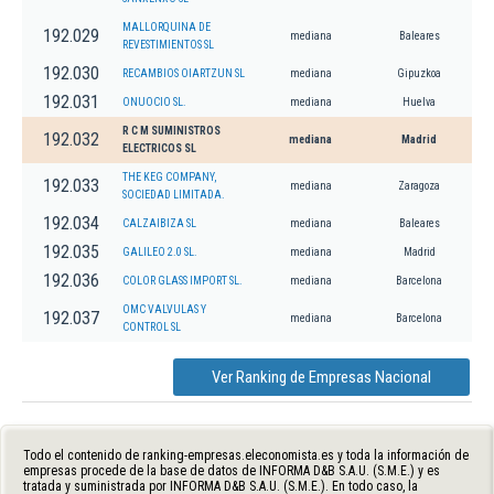
MALLORQUINA DE
192.029
mediana
Baleares
REVESTIMIENTOS SL
192.030
RECAMBIOS OIARTZUN SL
mediana
Gipuzkoa
192.031
ONUOCIO SL.
mediana
Huelva
R C M SUMINISTROS
192.032
mediana
Madrid
ELECTRICOS SL
THE KEG COMPANY,
192.033
mediana
Zaragoza
SOCIEDAD LIMITADA.
192.034
CALZAIBIZA SL
mediana
Baleares
192.035
GALILEO 2.0 SL.
mediana
Madrid
192.036
COLOR GLASS IMPORT SL.
mediana
Barcelona
OMC VALVULAS Y
192.037
mediana
Barcelona
CONTROL SL
Ver Ranking de Empresas Nacional
Todo el contenido de ranking-empresas.eleconomista.es y toda la información de
empresas procede de la base de datos de INFORMA D&B S.A.U. (S.M.E.) y es
tratada y suministrada por INFORMA D&B S.A.U. (S.M.E.). En todo caso, la