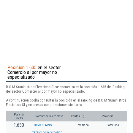
Posición 1.635
en el sector
Comercio al por mayor no
especializado
R C M Suministros Electricos Sl se encuentra en la posición 1.635 del Ranking
del sector Comercio al por mayor no especializado.
A continuación podrá consultar la posición en el ranking de R C M Suministros
Electricos Sl y empresas con posiciones similares:
Posición
Nombre de la empresa
Ventas (€)
Provincia
Sector
1.630
FORMX SPAIN SL
mediana
Barcelona
TECNOLOGIA Y SONIDO