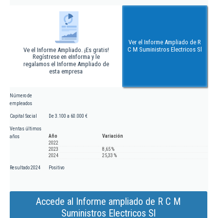
Ver el Informe Ampliado de R
C M Suministros Electricos Sl
Ve el Informe Ampliado. ¡Es gratis!
Regístrese en eInforma y le
regalamos el Informe Ampliado de
esta empresa
Número de
empleados
Capital Social
De 3.100 a 60.000 €
Ventas últimos
Año
Variación
años
2022
2023
8,65 %
2024
25,33 %
Resultado 2024
Positivo
Accede al Informe ampliado de R C M
Suministros Electricos Sl