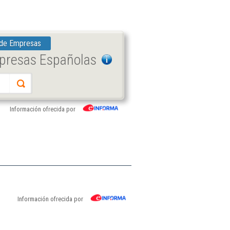
 de Empresas
mpresas Españolas
Información ofrecida por
Información ofrecida por