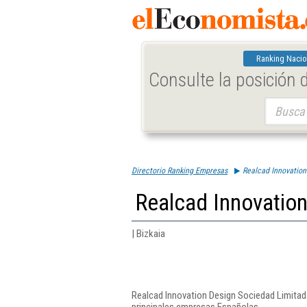
Ranking Nacio
Consulte la posición
Buscar:
Directorio Ranking Empresas
Realcad Innovation
Realcad Innovatio
| Bizkaia
Realcad Innovation Design Sociedad Limitada
principales empresas Españolas.