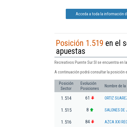
Acceda a toda la información d
Posición 1.519
en el s
apuestas
Recreativos Puente Sur Sl se encuentra en la
A continuación podrá consultar la posición 
Posición
Evolución
Nombre de la
Sector
Posiciones
61
1.514
ORTIZ SUARE
8
1.515
SALONES DE 
84
1.516
AZCA XXI RE