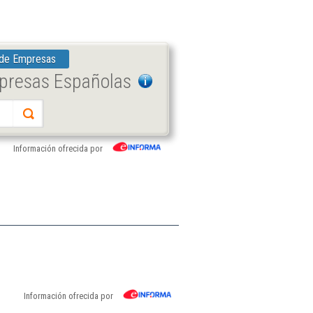
 de Empresas
mpresas Españolas
Información ofrecida por
Información ofrecida por