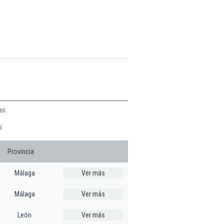
as.
s:
Provincia
Málaga
Ver más
Málaga
Ver más
León
Ver más