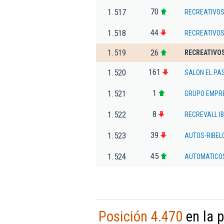
70
1.517
RECREATIVOS
44
1.518
RECREATIVOS
1.519
26
RECREATIVOS
161
1.520
SALON EL PAS
1
1.521
GRUPO EMPRE
8
1.522
RECREVALL IB
39
1.523
AUTOS-RIBEL
45
1.524
AUTOMATICOS
Posición 4.470
en la 