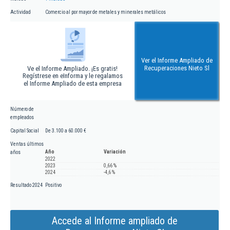
Actividad
Comercio al por mayor de metales y minerales metálicos
Ver el Informe Ampliado de
Recuperaciones Nieto Sl
Ve el Informe Ampliado. ¡Es gratis!
Regístrese en eInforma y le regalamos
el Informe Ampliado de esta empresa
Número de
empleados
Capital Social
De 3.100 a 60.000 €
Ventas últimos
Año
Variación
años
2022
2023
0,66 %
2024
-4,6 %
Resultado 2024
Positivo
Accede al Informe ampliado de