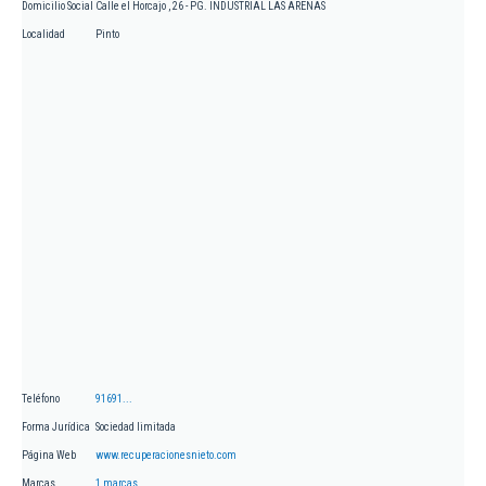
Domicilio Social
Calle el Horcajo , 26 - PG. INDUSTRIAL LAS ARENAS
Localidad
Pinto
Teléfono
91691...
Forma Jurídica
Sociedad limitada
Página Web
www.recuperacionesnieto.com
Marcas
1 marcas