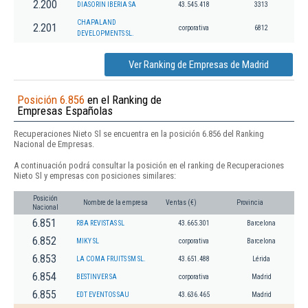
2.200
DIASORIN IBERIA SA
43.545.418
3313
CHAPALAND
2.201
corporativa
6812
DEVELOPMENTS SL.
Ver Ranking de Empresas de Madrid
Posición 6.856
en el Ranking de
Empresas Españolas
Recuperaciones Nieto Sl se encuentra en la posición 6.856 del Ranking
Nacional de Empresas.
A continuación podrá consultar la posición en el ranking de Recuperaciones
Nieto Sl y empresas con posiciones similares:
Posición
Nombre de la empresa
Ventas (€)
Provincia
Nacional
6.851
RBA REVISTAS SL
43.665.301
Barcelona
6.852
MIKY SL
corporativa
Barcelona
6.853
LA COMA FRUITS SM SL.
43.651.488
Lérida
6.854
BESTINVER SA
corporativa
Madrid
6.855
EDT EVENTOS SAU
43.636.465
Madrid