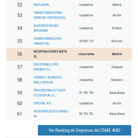
52
SEVELAR SA
corporativa
Madrid
TRANSFORMACIONES
53
corporativa
Sevilla
FERRICAS CENTROSUR SL
ALSIDER SOCIEDAD
54
corporativa
Bizkaia
ANONIMA
HIERROS MARCELINO
55
44.839.713
Asturias
FRANCO SA
RECUPERACIONES NIETO
56
corporativa
Madrid
SL
INDUSTRIAS LOPEZ
57
corporativa
Zaragoza
SORIANO, S.L.
HIERROS Y ACEROS DE
58
corporativa
Baleares
MALLORCA SA
PROVEEDORA DE TUBOS
59
39.709.794
Arava,Álava
OCCIDENTAL S.L.
60
STRUGAL 4 SL
corporativa
Sevilla
INOXIDABLES DE EUSKADI
61
38.735.792
Arava,Álava
SA
Ver Ranking de Empresas del CNAE 4682