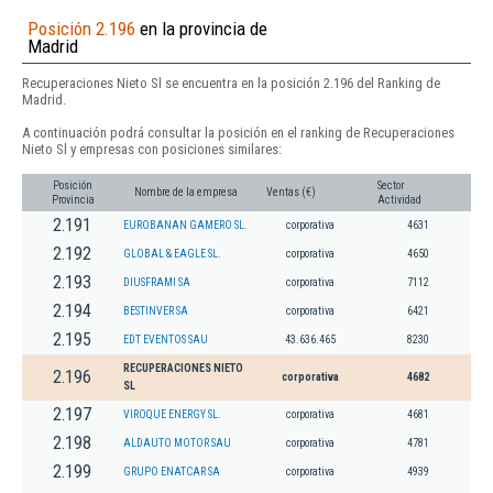
Posición 2.196
en la provincia de
Madrid
Recuperaciones Nieto Sl se encuentra en la posición 2.196 del Ranking de
Madrid.
A continuación podrá consultar la posición en el ranking de Recuperaciones
Nieto Sl y empresas con posiciones similares:
Posición
Sector
Nombre de la empresa
Ventas (€)
Provincia
Actividad
2.191
EUROBANAN GAMERO SL.
corporativa
4631
2.192
GLOBAL & EAGLE SL.
corporativa
4650
2.193
DIUSFRAMI SA
corporativa
7112
2.194
BESTINVER SA
corporativa
6421
2.195
EDT EVENTOS SAU
43.636.465
8230
RECUPERACIONES NIETO
2.196
corporativa
4682
SL
2.197
VIROQUE ENERGY SL.
corporativa
4681
2.198
ALDAUTO MOTOR SAU
corporativa
4781
2.199
GRUPO ENATCAR SA
corporativa
4939