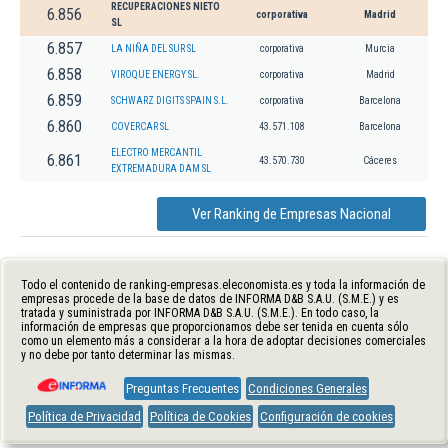
RECUPERACIONES NIETO
6.856
corporativa
Madrid
SL
6.857
LA NIÑA DEL SUR SL
corporativa
Murcia
6.858
VIROQUE ENERGY SL.
corporativa
Madrid
6.859
SCHWARZ DIGITS SPAIN S.L.
corporativa
Barcelona
6.860
COVERCAR SL
43.571.108
Barcelona
ELECTRO MERCANTIL
6.861
43.570.730
Cáceres
EXTREMADURA DAM SL
Ver Ranking de Empresas Nacional
Todo el contenido de ranking-empresas.eleconomista.es y toda la información de
empresas procede de la base de datos de INFORMA D&B S.A.U. (S.M.E.) y es
tratada y suministrada por INFORMA D&B S.A.U. (S.M.E.). En todo caso, la
información de empresas que proporcionamos debe ser tenida en cuenta sólo
como un elemento más a considerar a la hora de adoptar decisiones comerciales
y no debe por tanto determinar las mismas.
Preguntas Frecuentes
Condiciones Generales
Política de Privacidad
Política de Cookies
Configuración de cookies