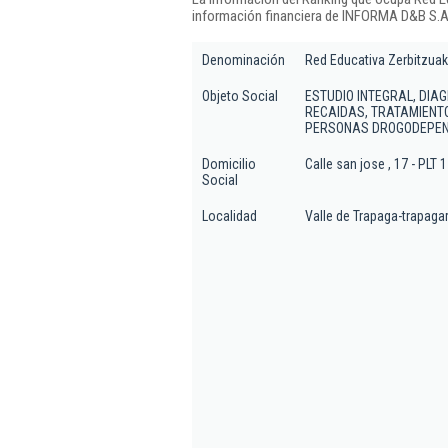
información financiera de INFORMA D&B S.A.
Denominación
Red Educativa Zerbitzuak
Objeto Social
ESTUDIO INTEGRAL, DIA
RECAIDAS, TRATAMIENTO
PERSONAS DROGODEPEND
Domicilio
Calle san jose , 17 - PLT 1
Social
Localidad
Valle de Trapaga-trapaga