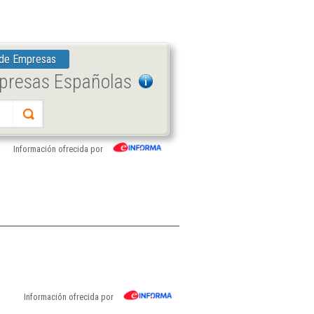
 de Empresas
mpresas Españolas
Información ofrecida por
Información ofrecida por