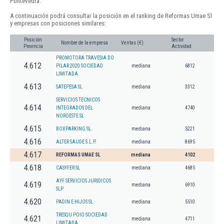
Pontevedra.
A continuación podrá consultar la posición en el ranking de Reformas Umae Sl
y empresas con posiciones similares:
Posición
Sector
Nombre de la empresa
Ventas (€)
Provincia
Actividad
PROMOTORA TRAVESIA DO
4.612
PILAR 2020 SOCIEDAD
mediana
6812
LIMITADA.
4.613
SATEPESA SL
mediana
3312
SERVICIOS TECNICOS
4.614
INTEGRADOS DEL
mediana
4740
NOROESTE SL
4.615
BOXPARKING SL.
mediana
5221
4.616
ALTER SAUDE S.L.P.
mediana
8695
4.617
REFORMAS UMAE SL
mediana
4102
4.618
CASYFER SL
mediana
4685
AYF SERVICIOS JURIDICOS
4.619
mediana
6910
SLP
4.620
PADIN E HIJOS SL
mediana
5510
TRESQU POIO SOCIEDAD
4.621
mediana
4711
LIMITADA.