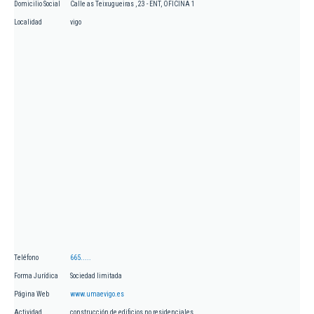
Domicilio Social
Calle as Teixugueiras , 23 - ENT, OFICINA 1
Localidad
vigo
Teléfono
665.....
Forma Jurídica
Sociedad limitada
Página Web
www.umaevigo.es
Actividad
construcción de edificios no residenciales