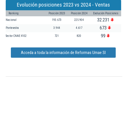
Evolución posiciones 2023 vs 2024 - Ventas
Ranking
Posición 2023
Posición 2024
Evolución Posiciones
32.231
Nacional
193.673
225.904
673
Pontevedra
3.944
4.617
99
Sector CNAE 4102
721
820
Acceda a toda la información de Reformas Umae Sl