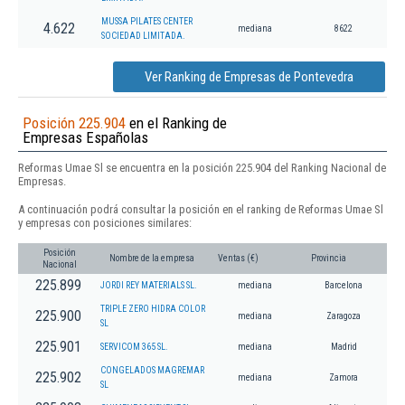
MUSSA PILATES CENTER
4.622
mediana
8622
SOCIEDAD LIMITADA.
Ver Ranking de Empresas de Pontevedra
Posición 225.904
en el Ranking de
Empresas Españolas
Reformas Umae Sl se encuentra en la posición 225.904 del Ranking Nacional de
Empresas.
A continuación podrá consultar la posición en el ranking de Reformas Umae Sl
y empresas con posiciones similares:
Posición
Nombre de la empresa
Ventas (€)
Provincia
Nacional
225.899
JORDI REY MATERIALS SL.
mediana
Barcelona
TRIPLE ZERO HIDRA COLOR
225.900
mediana
Zaragoza
SL
225.901
SERVICOM 365 SL.
mediana
Madrid
CONGELADOS MAGREMAR
225.902
mediana
Zamora
SL