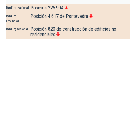
Posición 225.904
Ranking Nacional
Posición 4.617 de Pontevedra
Ranking
Provincial
Posición 820 de construcción de edificios no
Ranking Sectorial
residenciales