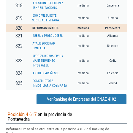
ABOS CONSTRUCCION Y
818
mediana
Barcelona
REHABILITACION SL
EGO CIVIL SURESTE
819
mediana
Almería
SOCIEDAD LIMITADA.
820
REFORMAS UMAE SL
mediana
Pontevedra
821
RUBEN Y PEDRO JOSE SL
mediana
Alicante
ATALIS SOCIEDAD
822
mediana
Baleares
LIMITADA.
DEPORSUR OBRA CIVIL Y
823
MANTENIMIENTO
mediana
Cádiz
INTEGRAL SL.
824
ANTOLIN AREÑOS SL
mediana
Palencia
CONSTRUCTORA
825
mediana
Madrid
INMOBILIARIA COYMAR SA
Ver Ranking de Empresas del CNAE 4102
Posición 4.617
en la provincia de
Pontevedra
Reformas Umae Sl se encuentra en la posición 4.617 del Ranking de