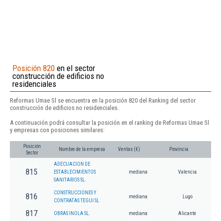
Posición 820
en el sector
construcción de edificios no
residenciales
Reformas Umae Sl se encuentra en la posición 820 del Ranking del sector
construcción de edificios no residenciales.
A continuación podrá consultar la posición en el ranking de Reformas Umae Sl
y empresas con posiciones similares:
Posición
Nombre de la empresa
Ventas (€)
Provincia
Sector
ADECUACION DE
815
ESTABLECIMIENTOS
mediana
Valencia
SANITARIOS SL.
CONSTRUCCIONES Y
816
mediana
Lugo
CONTRATAS TEGUI SL
817
OBRAS INOLA SL.
mediana
Alicante