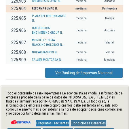
225.903
CHIMENEAS SIRVENT SL
mediana
Alicante
225.904
REFORMAS UMAE SL
mediana
Pontevedra
PLATA DEL MEDITERRANEO
225.905
mediana
Málaga
SL
ITALOIBERICA
225.906
mediana
Asturias
ENGINEERING GROUP SL
MONDELEZ IBERIA
225.907
mediana
Madrid
SNACKING HOLDINGS SL.
225.908
NOR ACUA SPORT SL.
mediana
Madrid
225.909
TALLERS MONTCADA SL
mediana
Barcelona
Ver Ranking de Empresas Nacional
Todo el contenido de ranking-empresas.eleconomista.es y toda la información de
empresas procede de la base de datos de INFORMA D&B S.A.U. (S.M.E.) y es
tratada y suministrada por INFORMA D&B S.A.U. (S.M.E.). En todo caso, la
información de empresas que proporcionamos debe ser tenida en cuenta sólo
como un elemento más a considerar a la hora de adoptar decisiones comerciales
y no debe por tanto determinar las mismas.
Preguntas Frecuentes
Condiciones Generales