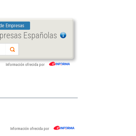
 de Empresas
mpresas Españolas
Información ofrecida por
Información ofrecida por