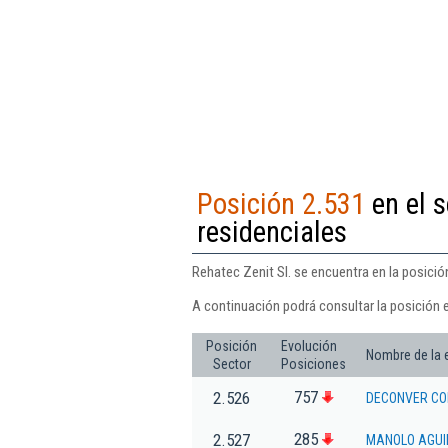
Posición 2.531
en el s
residenciales
Rehatec Zenit Sl. se encuentra en la posició
A continuación podrá consultar la posición e
Posición
Evolución
Nombre de la
Sector
Posiciones
757
2.526
DECONVER CO
285
2.527
MANOLO AGUIL