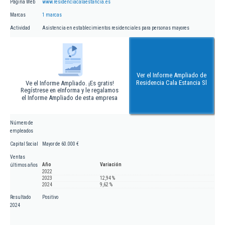
Página Web
www.residenciacalaestancia.es
Marcas
1 marcas
Actividad
Asistencia en establecimientos residenciales para personas mayores
Ver el Informe Ampliado de
Residencia Cala Estancia Sl
Ve el Informe Ampliado. ¡Es gratis!
Regístrese en eInforma y le regalamos
el Informe Ampliado de esta empresa
Número de
empleados
Capital Social
Mayor de 60.000 €
Ventas
Año
Variación
últimos años
2022
2023
12,94 %
2024
9,62 %
Resultado
Positivo
2024