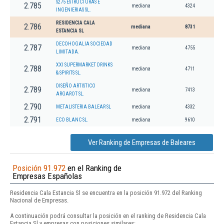
S275 ESTRUCTURAS E
2.785
mediana
4324
INGENIERIAS SL.
RESIDENCIA CALA
2.786
mediana
8731
ESTANCIA SL
DECOHOGALIA SOCIEDAD
2.787
mediana
4755
LIMITADA.
XXI SUPERMARKET DRINKS
2.788
mediana
4711
& SPIRITS SL.
DISEÑO ARTISTICO
2.789
mediana
7413
ARGAROT SL.
2.790
METALISTERIA BALEAR SL
mediana
4332
2.791
ECO BLANC SL.
mediana
9610
Ver Ranking de Empresas de Baleares
Posición 91.972
en el Ranking de
Empresas Españolas
Residencia Cala Estancia Sl se encuentra en la posición 91.972 del Ranking
Nacional de Empresas.
A continuación podrá consultar la posición en el ranking de Residencia Cala
Estancia Sl y empresas con posiciones similares: