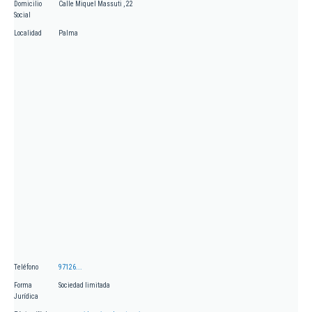
Domicilio
Calle Miquel Massuti , 22
Social
Localidad
Palma
Teléfono
97126...
Forma
Sociedad limitada
Jurídica