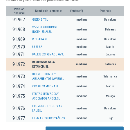
Posición
Nombre de la empresa
Ventas (€)
Provincia
Nacional
91.967
GREENBIT SL
mediana
Barcelona
S275 ESTRUCTURAS E
91.968
mediana
Baleares
INGENIERIAS SL.
91.969
RICHABA SL
mediana
Barcelona
91.970
SB 63 SA
mediana
Madrid
91.971
PALETS EXTREMADURA SL
mediana
Badajoz
RESIDENCIA CALA
91.972
mediana
Baleares
ESTANCIA SL
DISTRIBUCION JF Y
91.973
mediana
Salamanca
AISLAMIENTOS JAVIER SL
91.974
CICLOS CARMONA SL
mediana
Madrid
FRUTAS DERIVADOS Y
91.975
mediana
Málaga
ASOCIADOS ANGEL SL
PROMOCIONES CUEVAS
91.976
mediana
Barcelona
SALIS SL
91.977
HERMANOS PICO YAÑEZ SL
mediana
Lugo