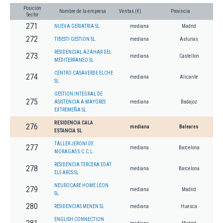
Posición
Nombre de la empresa
Ventas (€)
Provincia
Sector
271
NUEVA GERIATRIA SL
mediana
Madrid
272
TIBESTI GESTION SL.
mediana
Asturias
RESIDENCIAL AZAHAR DEL
273
mediana
Castellon
MEDITERRANEO SL
CENTRO CASAVERDE ELCHE
274
mediana
Alicante
SL.
GESTION INTEGRAL DE
275
ASISTENCIA A MAYORES
mediana
Badajoz
EXTREMEÑA SL
RESIDENCIA CALA
276
mediana
Baleares
ESTANCIA SL
TALLER JERONI DE
277
mediana
Barcelona
MORAGAS S.C.C.L.
RESIDENCIA TERCERA EDAT
278
mediana
Barcelona
ELS ARCS SL
NEUROCARE HOME LEON
279
mediana
Madrid
SL.
280
RESIDENCIAS MENEN SL
mediana
Huesca
ENGLISH CONNECTION