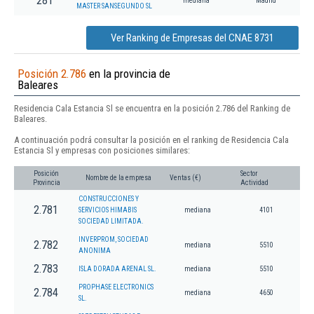
281
mediana
Madrid
MASTER SANSEGUNDO SL
Ver Ranking de Empresas del CNAE 8731
Posición 2.786
en la provincia de
Baleares
Residencia Cala Estancia Sl se encuentra en la posición 2.786 del Ranking de
Baleares.
A continuación podrá consultar la posición en el ranking de Residencia Cala
Estancia Sl y empresas con posiciones similares:
Posición
Sector
Nombre de la empresa
Ventas (€)
Provincia
Actividad
CONSTRUCCIONES Y
2.781
SERVICIOS HIMABIS
mediana
4101
SOCIEDAD LIMITADA.
INVERPROM, SOCIEDAD
2.782
mediana
5510
ANONIMA
2.783
ISLA DORADA ARENAL SL.
mediana
5510
PROPHASE ELECTRONICS
2.784
mediana
4650
SL.