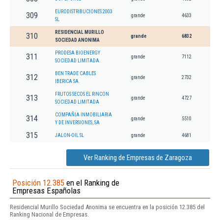
EURODISTRIBUCIONES 2003
309
grande
4633
SL
RESIDENCIAL MURILLO
310
grande
6832
SOCIEDAD ANONIMA
PRODESA BIOENERGY
311
grande
7112
SOCIEDAD LIMITADA.
BEN TRADE CABLES
312
grande
2732
IBERICA SA.
FRUTOS SECOS EL RINCON
313
grande
4727
SOCIEDAD LIMITADA
COMPAÑIA INMOBILIARIA
314
grande
5510
Y DE INVERSIONES, SA
315
JALON-OIL SL
grande
4681
Ver Ranking de Empresas de Zaragoza
Posición 12.385
en el Ranking de
Empresas Españolas
Residencial Murillo Sociedad Anonima se encuentra en la posición 12.385 del
Ranking Nacional de Empresas.