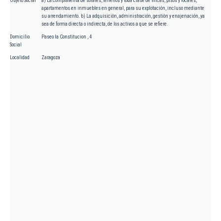
Objeto Social
a) La compraventa de solares, terrenos y toda clase de fincas, pisos y locales,
apartamentos en inmuebles en general, para su explotación, incluso mediante
su arrendamiento. b) La adquisición, administración, gestión y enajenación, ya
sea de forma directa o indirecta, de los activos a que se refiere.
Domicilio
Paseo la Constitucion , 4
Social
Localidad
Zaragoza