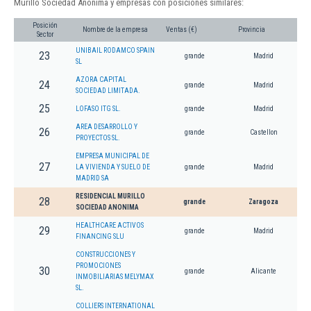
Murillo Sociedad Anonima y empresas con posiciones similares:
Posición
Nombre de la empresa
Ventas (€)
Provincia
Sector
UNIBAIL RODAMCO SPAIN
23
grande
Madrid
SL
AZORA CAPITAL
24
grande
Madrid
SOCIEDAD LIMITADA.
25
LOFASO ITG SL.
grande
Madrid
AREA DESARROLLO Y
26
grande
Castellon
PROYECTOS SL.
EMPRESA MUNICIPAL DE
27
LA VIVIENDA Y SUELO DE
grande
Madrid
MADRID SA
RESIDENCIAL MURILLO
28
grande
Zaragoza
SOCIEDAD ANONIMA
HEALTHCARE ACTIVOS
29
grande
Madrid
FINANCING SLU
CONSTRUCCIONES Y
PROMOCIONES
30
grande
Alicante
INMOBILIARIAS MELYMAX
SL.
COLLIERS INTERNATIONAL