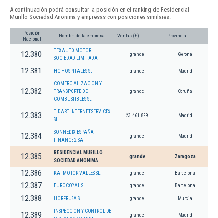
A continuación podrá consultar la posición en el ranking de Residencial
Murillo Sociedad Anonima y empresas con posiciones similares:
Posición
Nombre de la empresa
Ventas (€)
Provincia
Nacional
TEXAUTO MOTOR
12.380
grande
Gerona
SOCIEDAD LIMITADA
12.381
HC HOSPITALES SL
grande
Madrid
COMERCIALIZACION Y
12.382
TRANSPORTE DE
grande
Coruña
COMBUSTIBLES SL.
TIDART INTERNET SERVICES
12.383
23.461.899
Madrid
SL.
SONNEDIX ESPAÑA
12.384
grande
Madrid
FINANCE 2 SA
RESIDENCIAL MURILLO
12.385
grande
Zaragoza
SOCIEDAD ANONIMA
12.386
KAI MOTOR VALLES SL.
grande
Barcelona
12.387
EUROCOYAL SL
grande
Barcelona
12.388
HORFRUSA S.L.
grande
Murcia
INSPECCION Y CONTROL DE
12.389
grande
Madrid