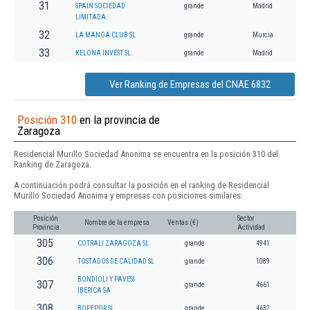
31
SPAIN SOCIEDAD
grande
Madrid
LIMITADA.
32
LA MANGA CLUB SL
grande
Murcia
33
KELONA INVEST SL.
grande
Madrid
Ver Ranking de Empresas del CNAE 6832
Posición 310
en la provincia de
Zaragoza
Residencial Murillo Sociedad Anonima se encuentra en la posición 310 del
Ranking de Zaragoza.
A continuación podrá consultar la posición en el ranking de Residencial
Murillo Sociedad Anonima y empresas con posiciones similares:
Posición
Sector
Nombre de la empresa
Ventas (€)
Provincia
Actividad
305
COTRALI ZARAGOZA SL
grande
4941
306
TOSTADOS DE CALIDAD SL
grande
1089
BONDIOLI Y PAVESI
307
grande
4661
IBERICA SA
308
BOPEPOR SL
grande
4632