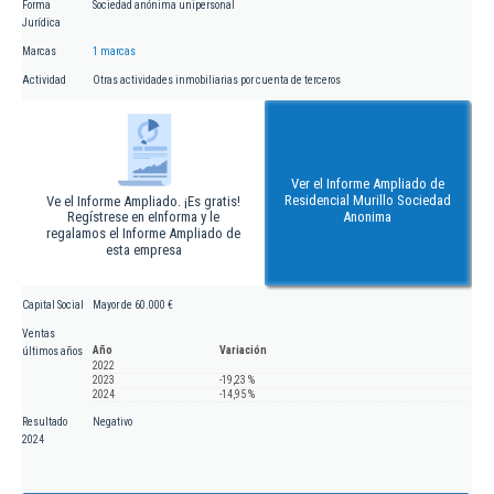
Forma
Sociedad anónima unipersonal
Jurídica
Marcas
1 marcas
Actividad
Otras actividades inmobiliarias por cuenta de terceros
Ver el Informe Ampliado de
Residencial Murillo Sociedad
Ve el Informe Ampliado. ¡Es gratis!
Regístrese en eInforma y le
Anonima
regalamos el Informe Ampliado de
esta empresa
Capital Social
Mayor de 60.000 €
Ventas
Año
Variación
últimos años
2022
2023
-19,23 %
2024
-14,95 %
Resultado
Negativo
2024