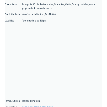
Objeto Social
La explotación de Restaurantes, Cafeterías, Cafés, Bares y Hostales, de su
propiedad o de propiedad ajena
Domicilio Social
Avenida de la Marina , 74 - PLAYA
Localidad
Tavernes de la Valldigna
Forma Jurídica
Sociedad limitada