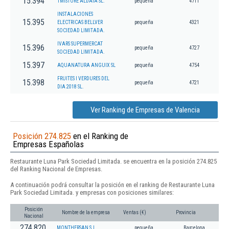
15.394
1MISTORE ALDAIA SL.
pequeña
4711
INSTALACIONES
15.395
ELECTRICAS BELLVER
pequeña
4321
SOCIEDAD LIMITADA.
IVARS SUPERMERCAT
15.396
pequeña
4727
SOCIEDAD LIMITADA.
15.397
AQUANATURA ANGUIX SL
pequeña
4754
FRUITES I VERDURES DEL
15.398
pequeña
4721
DIA 2018 SL.
Ver Ranking de Empresas de Valencia
Posición 274.825
en el Ranking de
Empresas Españolas
Restaurante Luna Park Sociedad Limitada. se encuentra en la posición 274.825
del Ranking Nacional de Empresas.
A continuación podrá consultar la posición en el ranking de Restaurante Luna
Park Sociedad Limitada. y empresas con posiciones similares:
Posición
Nombre de la empresa
Ventas (€)
Provincia
Nacional
274.820
MONTHERSAN S.L.
pequeña
Barcelona