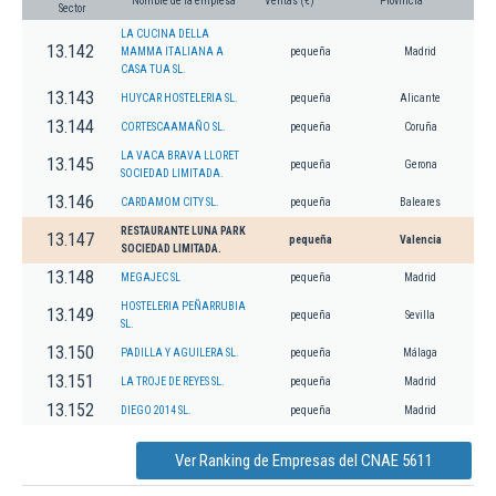
Nombre de la empresa
Ventas (€)
Provincia
Sector
LA CUCINA DELLA
13.142
MAMMA ITALIANA A
pequeña
Madrid
CASA TUA SL.
13.143
HUYCAR HOSTELERIA SL.
pequeña
Alicante
13.144
CORTESCAAMAÑO SL.
pequeña
Coruña
LA VACA BRAVA LLORET
13.145
pequeña
Gerona
SOCIEDAD LIMITADA.
13.146
CARDAMOM CITY SL.
pequeña
Baleares
RESTAURANTE LUNA PARK
13.147
pequeña
Valencia
SOCIEDAD LIMITADA.
13.148
MEGAJEC SL
pequeña
Madrid
HOSTELERIA PEÑARRUBIA
13.149
pequeña
Sevilla
SL.
13.150
PADILLA Y AGUILERA SL.
pequeña
Málaga
13.151
LA TROJE DE REYES SL.
pequeña
Madrid
13.152
DIEGO 2014 SL.
pequeña
Madrid
Ver Ranking de Empresas del CNAE 5611