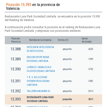
Posición 15.393
en la provincia de
Valencia
Restaurante Luna Park Sociedad Limitada. se encuentra en la posición 15.393
del Ranking de Valencia.
A continuación podrá consultar la posición en el ranking de Restaurante Luna
Park Sociedad Limitada. y empresas con posiciones similares:
Posición
Sector
Nombre de la empresa
Ventas (€)
Provincia
Actividad
INTELDATA INTELIGENCIA
15.388
pequeña
6220
DE NEGOCIOS SL.
ENGOBE SPORT WEAR
15.389
pequeña
1399
SOCIEDAD LIMITADA.
LORENZO ZARAGOZA E
15.390
pequeña
4752
HIJOS SOCIEDAD LIMITADA
T. B. V. SOLUCIONES
15.391
DIFERENTES SOCIEDAD
pequeña
4782
LIMITADA.
15.392
TALLERES NAVARRO SL
pequeña
2315
RESTAURANTE LUNA PARK
15.393
pequeña
5611
SOCIEDAD LIMITADA.