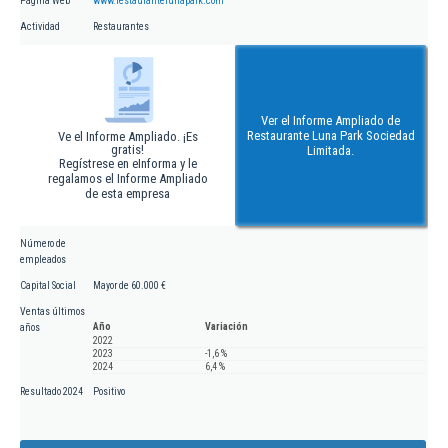
Página Web
www.restaurantelunapark.com
Actividad
Restaurantes
Ver el Informe Ampliado de
Restaurante Luna Park Sociedad
Ve el Informe Ampliado. ¡Es
gratis!
Limitada.
Regístrese en eInforma y le
regalamos el Informe Ampliado
de esta empresa
Número de
empleados
Capital Social
Mayor de 60.000 €
Ventas últimos
Año
Variación
años
2022
2023
-1,6 %
2024
6,4 %
Resultado 2024
Positivo