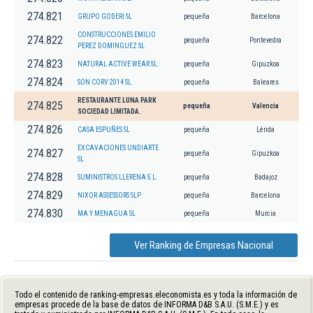
274.821
GRUPO GODERI SL
pequeña
Barcelona
CONSTRUCCIONES EMILIO
274.822
pequeña
Pontevedra
PEREZ DOMINGUEZ SL
274.823
NATURAL ACTIVE WEAR SL.
pequeña
Gipuzkoa
274.824
SON CORV 2014 SL.
pequeña
Baleares
RESTAURANTE LUNA PARK
274.825
pequeña
Valencia
SOCIEDAD LIMITADA.
274.826
CASA ESPUÑES SL
pequeña
Lérida
EXCAVACIONES UNDIARTE
274.827
pequeña
Gipuzkoa
SL
274.828
SUMINISTROS LLERENA S.L.
pequeña
Badajoz
274.829
NIXOR ASSESSORS SLP
pequeña
Barcelona
274.830
MA Y MENAGUA SL
pequeña
Murcia
Ver Ranking de Empresas Nacional
Todo el contenido de ranking-empresas.eleconomista.es y toda la información de
empresas procede de la base de datos de INFORMA D&B S.A.U. (S.M.E.) y es