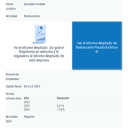
Forma
Sociedad limitada
Jurídica
Actividad
Restaurantes
Ver el Informe Ampliado de
Restaurante Parada-bichitos
Ve el Informe Ampliado. ¡Es gratis!
Regístrese en eInforma y le
Sl
regalamos el Informe Ampliado de
esta empresa
Número de
empleados
Capital Social
De 0 a 3.100 €
Ventas
Año
Variación
últimos años
2022
2023
2,61 %
2024
-17,8 %
Resultado
Negativo
2024