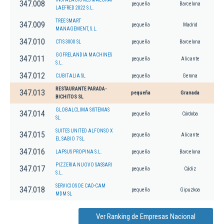
347.008
pequeña
Barcelona
LAEFRED 2022 S.L.
TREE SMART
347.009
pequeña
Madrid
MANAGEMENT, S.L.
347.010
CTIS 3000 SL
pequeña
Barcelona
GOFRELANDIA MACHINES
347.011
pequeña
Alicante
S.L.
347.012
CUBITALIA SL
pequeña
Gerona
RESTAURANTE PARADA-
347.013
pequeña
Granada
BICHITOS SL
GLOBALCLIMA SISTEMAS
347.014
pequeña
Córdoba
SL.
SUITES UNITED ALFONSO X
347.015
pequeña
Alicante
EL SABIO 7 SL.
347.016
LAPSUS PROPINA S.L.
pequeña
Barcelona
PIZZERIA NUOVO SASSARI
347.017
pequeña
Cádiz
S.L.
SERVICIOS DE CAD-CAM
347.018
pequeña
Gipuzkoa
MDM SL
Ver Ranking de Empresas Nacional