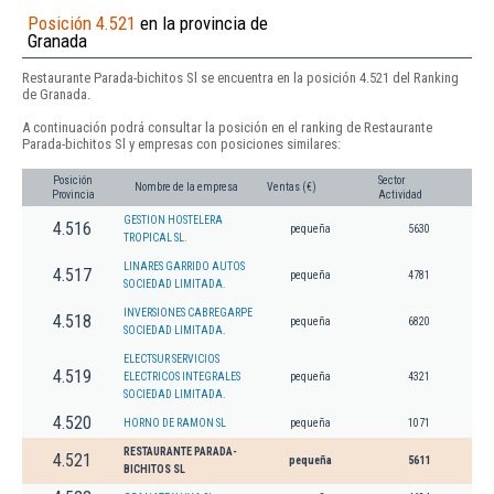
Posición 4.521
en la provincia de
Granada
Restaurante Parada-bichitos Sl se encuentra en la posición 4.521 del Ranking
de Granada.
A continuación podrá consultar la posición en el ranking de Restaurante
Parada-bichitos Sl y empresas con posiciones similares:
Posición
Sector
Nombre de la empresa
Ventas (€)
Provincia
Actividad
GESTION HOSTELERA
4.516
pequeña
5630
TROPICAL SL.
LINARES GARRIDO AUTOS
4.517
pequeña
4781
SOCIEDAD LIMITADA.
INVERSIONES CABREGARPE
4.518
pequeña
6820
SOCIEDAD LIMITADA.
ELECTSUR SERVICIOS
4.519
ELECTRICOS INTEGRALES
pequeña
4321
SOCIEDAD LIMITADA.
4.520
HORNO DE RAMON SL
pequeña
1071
RESTAURANTE PARADA-
4.521
pequeña
5611
BICHITOS SL