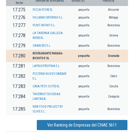
Nombre de la empresa
Ventas (€)
Provincia
Sector
17.275
PIZZA STORE SL
pequeña
Alicante
17.276
HILLMAR CATERING S.L.
pequeña
Málaga
17.277
PUNT INFINIT S.L.
pequeña
Barcelona
LA TABERNA GALLEGA
17.278
pequeña
Gerona
ROSES SL.
17.279
CAMA SEC S.L.
pequeña
Barcelona
RESTAURANTE PARADA-
17.280
pequeña
Granada
BICHITOS SL
17.281
LAPSUS PROPINA S.L.
pequeña
Barcelona
PIZZERIA NUOVO SASSARI
17.282
pequeña
Cádiz
S.L.
17.283
CASA PETO OUTES SL
pequeña
Coruña
TAVERNOT SOCIEDAD
17.284
pequeña
Zaragoza
LIMITADA.
NEW FOOD PROJECT BY
17.285
pequeña
Barcelona
OLIVE S.L.
Ver Ranking de Empresas del CNAE 5611