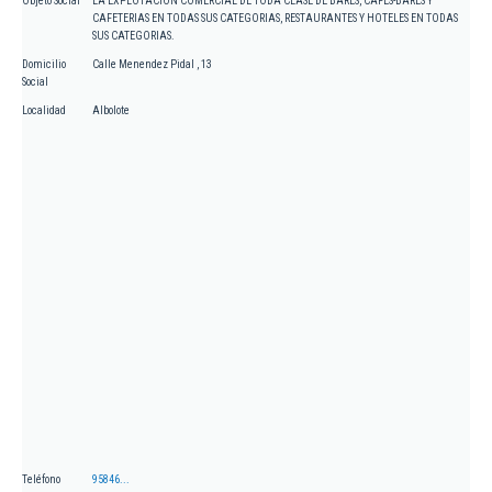
Objeto Social
LA EXPLOTACION COMERCIAL DE TODA CLASE DE BARES, CAFES-BARES Y
CAFETERIAS EN TODAS SUS CATEGORIAS, RESTAURANTES Y HOTELES EN TODAS
SUS CATEGORIAS.
Domicilio
Calle Menendez Pidal , 13
Social
Localidad
Albolote
Teléfono
95846...