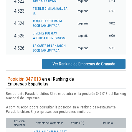
4.522
GRANATE Y UVA SL.
pequeña
4634
TEXTILES DIM'S ANDALUZA
4.523
pequeña
4641
SL
MAQUEDA SERIGRAFIA
4.524
pequeña
1812
SOCIEDAD LIMITADA.
JIMENEZ PUERTAS
4.525
pequeña
6920
ASESORIA DE EMPRESAS SL
LA CASITA DE LANJARON
4.526
pequeña
5611
SOCIEDAD LIMITADA.
Ver Ranking de Empresas de Granada
Posición 347.013
en el Ranking de
Empresas Españolas
Restaurante Parada-bichitos Sl se encuentra en la posición 347.013 del Ranking
Nacional de Empresas.
A continuación podrá consultar la posición en el ranking de Restaurante
Parada-bichitos Sl y empresas con posiciones similares:
Posición
Nombre de la empresa
Ventas (€)
Provincia
Nacional
INSTALACIONES MALGRAT