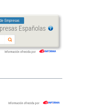
 de Empresas
mpresas Españolas
Información ofrecida por
Información ofrecida por