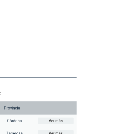
:
Provincia
Córdoba
Ver más
Zaragoza
Ver más