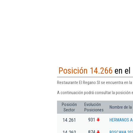
Posición 14.266
en el
Restaurante El Regano Sl se encuentra en la
A continuación podrá consultar la posición 
Posición
Evolución
Nombre de la
Sector
Posiciones
931
14.261
HERMANOS AG
874
14.262
BOSCANA 202