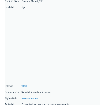
Domicilio Social
Carretera Madrid , 152
Localidad
vigo
Teléfono
98648...
Forma Jurídica
Sociedad limitada unipersonal
Página Web
www.reymo.com
Actividad
Comercio al por mayor de otra maquinaria y equipo