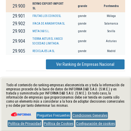
REYMO EXPORT-IMPORT
29.900
grande
Pontevedra
SL
29.901
FRUTAS LOS COINOS SL
grande
Málaga
29.902
IFACA DE ARABAYONA SL
grande
Salamanca
29.903
META 360 S.L.
grande
Sevilla
TIERRA ASTUR EL VASCO
29.904
grande
Asturias
SOCIEDAD LIMITADA.
29.905
RECICLAJES JA SL
grande
Madrid
Ver Ranking de Empresas Nacional
Todo el contenido de ranking-empresas.eleconomista.es y toda la información de
empresas procede de la base de datos de INFORMA D&B S.A.U. (S.M.E.) y es
tratada y suministrada por INFORMA D&B S.A.U. (S.M.E.). En todo caso, la
información de empresas que proporcionamos debe ser tenida en cuenta sólo
como un elemento más a considerar a la hora de adoptar decisiones comerciales
y no debe por tanto determinar las mismas.
Preguntas Frecuentes
Condiciones Generales
Política de Privacidad
Política de Cookies
Configuración de cookies