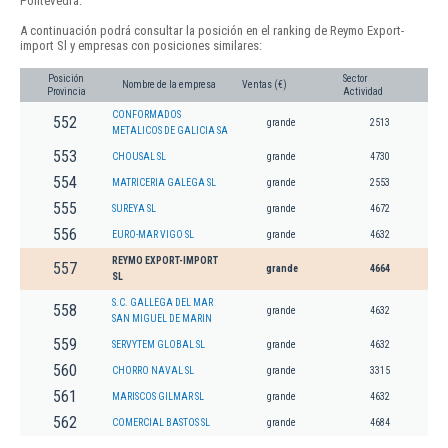
Pontevedra.
A continuación podrá consultar la posición en el ranking de Reymo Export-
import Sl y empresas con posiciones similares:
Posición
Sector
Nombre de la empresa
Ventas (€)
Provincia
Actividad
CONFORMADOS
552
grande
2513
METALICOS DE GALICIA SA
553
CHOUSAL SL
grande
4730
554
MATRICERIA GALEGA SL
grande
2553
555
SUREYA SL
grande
4672
556
EURO-MAR VIGO SL
grande
4632
REYMO EXPORT-IMPORT
557
grande
4664
SL
S.C. GALLEGA DEL MAR
558
grande
4632
SAN MIGUEL DE MARIN
559
SERVYTEM GLOBAL SL
grande
4632
560
CHORRO NAVAL SL
grande
3315
561
MARISCOS GILMAR SL
grande
4632
562
COMERCIAL BASTOS SL
grande
4684