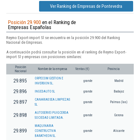
Ver Ranking de Empresas de Pontevedra
Posición 29.900
en el Ranking de
Empresas Españolas
Reymo Export-import Sl se encuentra en la posición 29.900 del Ranking
Nacional de Empresas.
A continuación podrá consultar la posición en el ranking de Reymo Export-
import Sl y empresas con posiciones similares:
Posición
Nombre de la empresa
Ventas (€)
Provincia
Nacional
ORPECOM GESTION E
29.895
grande
Madrid
INVERSION SL.
29.896
INGEDAUTO SL
grande
Badajoz
CANARIAS SEA LIMPIEZAS
29.897
grande
Palmas (las)
SL
AUTOSERVEI PUIGCERDA
29.898
grande
Gerona
SOCIEDAD LIMITADA.
MAQUINARIA
29.899
CONSTRUCTIVA
grande
Alicante
BARATHEON SL.