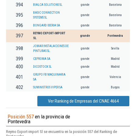
394
BIALCA SOLUTIONS SL
grande
Barcelona
BASIC CONNECTION
395
grande
Barcelona
SYSTEMS SL
396
BONGARD IBERIA SA
grande
Barcelona
REYMO EXPORT-IMPORT
397
grande
Pontevedra
SL
JOMAR INSTALACIONES DE
398
grande
Sevilla
PINTURAS SL.
399
CEPROMA SA
grande
Madrid
400
DICOSTOCK SL
grande
Madrid
GRUPO FB MAQUINARIA
401
grande
Valencia
SA
402
SUMINISTROS VIPER SA
grande
Burgos
Ver Ranking de Empresas del CNAE 4664
Posición 557
en la provincia de
Pontevedra
Reymo Export-import Sl se encuentra en la posición 557 del Ranking de