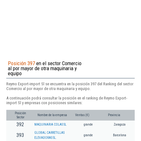
Posición 397
en el sector Comercio
al por mayor de otra maquinaria y
equipo
Reymo Export-import Sl se encuentra en la posición 397 del Ranking del sector
Comercio al por mayor de otra maquinaria y equipo.
A continuación podrá consultar la posición en el ranking de Reymo Export-
import Sl y empresas con posiciones similares:
Posición
Nombre de la empresa
Ventas (€)
Provincia
Sector
392
MAQUINARIA COLAS SL
grande
Zaragoza
GLOBAL CARRETILLAS
393
grande
Barcelona
ELEVADORAS SL.