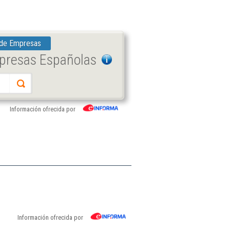
 de Empresas
mpresas Españolas
Información ofrecida por
Información ofrecida por