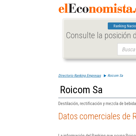
Ranking Nacio
Consulte la posición
Buscar:
Directorio Ranking Empresas
Roicom Sa
Roicom Sa
Destilación, rectificación y mezcla de bebid
Datos comerciales de 
La información del Ranking que ocupa Roico