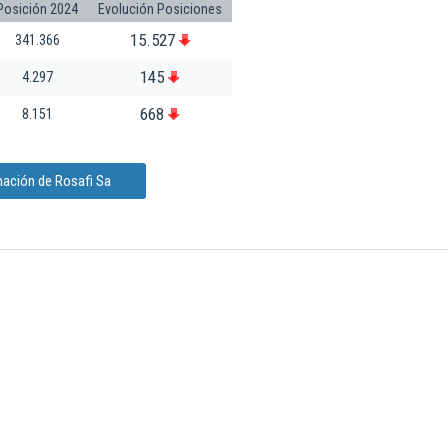
Posición 2024
Evolución Posiciones
15.527
341.366
145
4.297
668
8.151
mación de Rosafi Sa