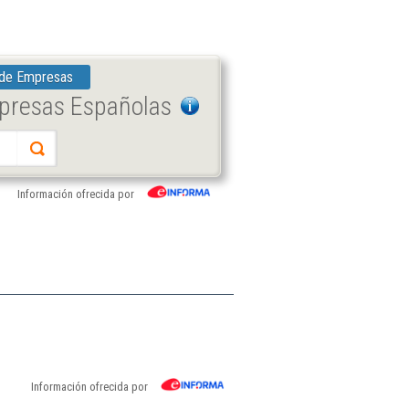
 de Empresas
mpresas Españolas
Información ofrecida por
Información ofrecida por