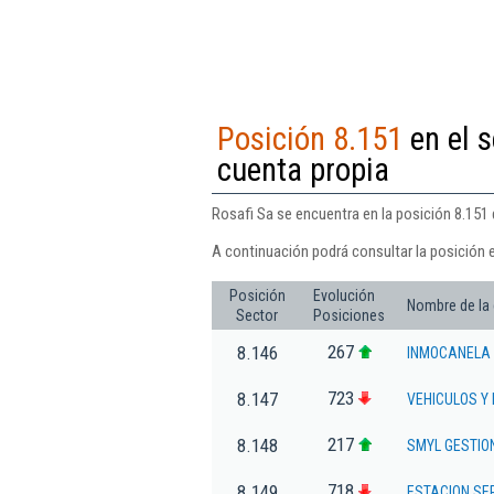
Posición 8.151
en el s
cuenta propia
Rosafi Sa se encuentra en la posición 8.151 d
A continuación podrá consultar la posición 
Posición
Evolución
Nombre de la
Sector
Posiciones
267
8.146
INMOCANELA 
723
8.147
VEHICULOS Y
217
8.148
SMYL GESTIO
718
8.149
ESTACION SE