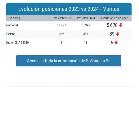
Evolución posiciones 2023 vs 2024 - Ventas
Ranking
Posición 2023
Posición 2024
Evolución Posiciones
5.670
Nacional
13.277
18.947
89
Gerona
242
331
6
Sector CNAE 1310
5
11
Acceda a toda la información de S Vilarrasa Sa