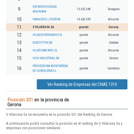
DEFIBER SOCIEDAD
9
15.352.348
Tarragona
ANONIMA
10
FRANCISCO JOVER SA
14.662.059
Alicante
11
S VILARRASA SA
grande
Gerona
12
HILADOS BENISAIDO SL
grande
Alicante
13
SURCOTTON SA
grande
Córdoba
14
HILATURAS MIEL SL
grande
Alicante
15
VICH INDUSTRIAL SA
grande
Gerona
PROVEEDORA MONTAÑESA
16
grande
Cantabria
DE CORDELERIA S L
Ver Ranking de Empresas del CNAE 1310
Posición 331
en la provincia de
Gerona
S Vilarrasa Sa se encuentra en la posición 331 del Ranking de Gerona.
A continuación podrá consultar la posición en el ranking de S Vilarrasa Sa y
empresas con posiciones similares: