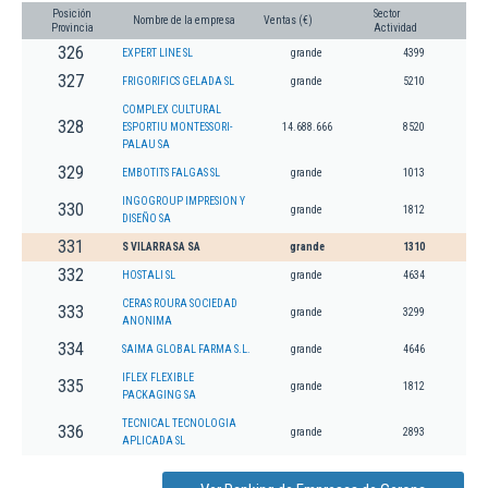
Posición
Sector
Nombre de la empresa
Ventas (€)
Provincia
Actividad
326
EXPERT LINE SL
grande
4399
327
FRIGORIFICS GELADA SL
grande
5210
COMPLEX CULTURAL
328
ESPORTIU MONTESSORI-
14.688.666
8520
PALAU SA
329
EMBOTITS FALGAS SL
grande
1013
INGOGROUP IMPRESION Y
330
grande
1812
DISEÑO SA
331
S VILARRASA SA
grande
1310
332
HOSTALI SL
grande
4634
CERAS ROURA SOCIEDAD
333
grande
3299
ANONIMA
334
SAIMA GLOBAL FARMA S.L.
grande
4646
IFLEX FLEXIBLE
335
grande
1812
PACKAGING SA
TECNICAL TECNOLOGIA
336
grande
2893
APLICADA SL