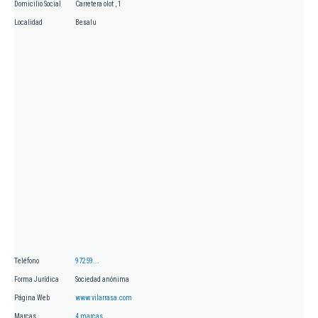
Domicilio Social
Carretera olot , 1
Localidad
Besalu
Teléfono
97259...
Forma Jurídica
Sociedad anónima
Página Web
www.vilarrasa.com
Marcas
4 marcas