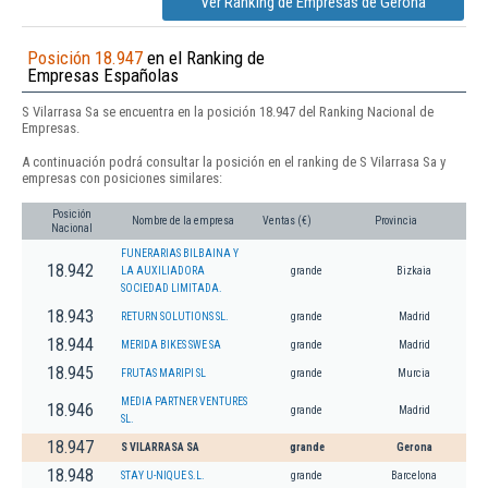
Ver Ranking de Empresas de Gerona
Posición 18.947
en el Ranking de
Empresas Españolas
S Vilarrasa Sa se encuentra en la posición 18.947 del Ranking Nacional de
Empresas.
A continuación podrá consultar la posición en el ranking de S Vilarrasa Sa y
empresas con posiciones similares:
Posición
Nombre de la empresa
Ventas (€)
Provincia
Nacional
FUNERARIAS BILBAINA Y
18.942
LA AUXILIADORA
grande
Bizkaia
SOCIEDAD LIMITADA.
18.943
RETURN SOLUTIONS SL.
grande
Madrid
18.944
MERIDA BIKES SWE SA
grande
Madrid
18.945
FRUTAS MARIPI SL
grande
Murcia
MEDIA PARTNER VENTURES
18.946
grande
Madrid
SL.
18.947
S VILARRASA SA
grande
Gerona
18.948
STAY U-NIQUE S.L.
grande
Barcelona