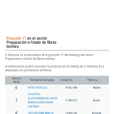
Posición 11
en el sector
Preparación e hilado de fibras
textiles
S Vilarrasa Sa se encuentra en la posición 11 del Ranking del sector
Preparación e hilado de fibras textiles.
A continuación podrá consultar la posición en el ranking de S Vilarrasa Sa y
empresas con posiciones similares:
Posición
Nombre de la empresa
Ventas (€)
Provincia
Sector
6
ENTEX TEXTIL SLU
18.827.608
Madrid
COLECTIVO
ALGODONERAS DEL SUR DE
7
17.694.013
Sevilla
ANDALUCIA SOCIEDAD
LIMITADA.
8
TEXTILES FERRE SANZ SL
15.896.363
Alicante