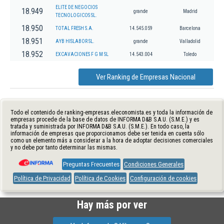
ELITE DE NEGOCIOS
18.949
grande
Madrid
TECNOLOGICOS SL.
18.950
TOTAL FRESH S.A.
14.545.059
Barcelona
18.951
AYB HISLABOR SL.
grande
Valladolid
18.952
EXCAVACIONES F G M SL
14.543.004
Toledo
Ver Ranking de Empresas Nacional
Todo el contenido de ranking-empresas.eleconomista.es y toda la información de
empresas procede de la base de datos de INFORMA D&B S.A.U. (S.M.E.) y es
tratada y suministrada por INFORMA D&B S.A.U. (S.M.E.). En todo caso, la
información de empresas que proporcionamos debe ser tenida en cuenta sólo
como un elemento más a considerar a la hora de adoptar decisiones comerciales
y no debe por tanto determinar las mismas.
Preguntas Frecuentes
Condiciones Generales
Política de Privacidad
Política de Cookies
Configuración de cookies
Hay más por ver