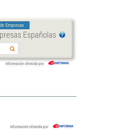
 de Empresas
mpresas Españolas
Información ofrecida por
Información ofrecida por