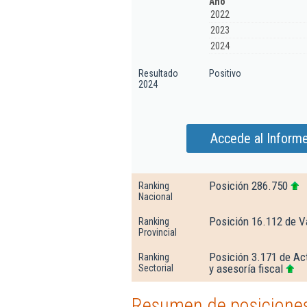
Año
2022
2023
2024
Resultado
Positivo
2024
Accede al Inform
Posición 286.750
Ranking
Nacional
Posición 16.112 de V
Ranking
Provincial
Posición 3.171 de Act
Ranking
y asesoría fiscal
Sectorial
Resumen de posiciones