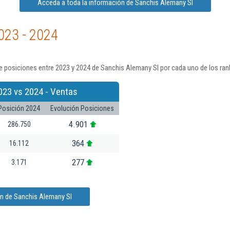
Acceda a toda la información de Sanchis Alemany Sl
023 - 2024
e posiciones entre 2023 y 2024 de Sanchis Alemany Sl por cada uno de los ran
023 vs 2024 - Ventas
Posición 2024
Evolución Posiciones
4.901
286.750
364
16.112
277
3.171
ón de Sanchis Alemany Sl