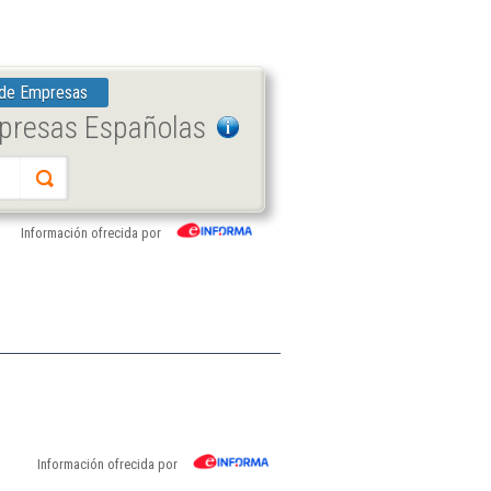
 de Empresas
mpresas Españolas
Información ofrecida por
Información ofrecida por