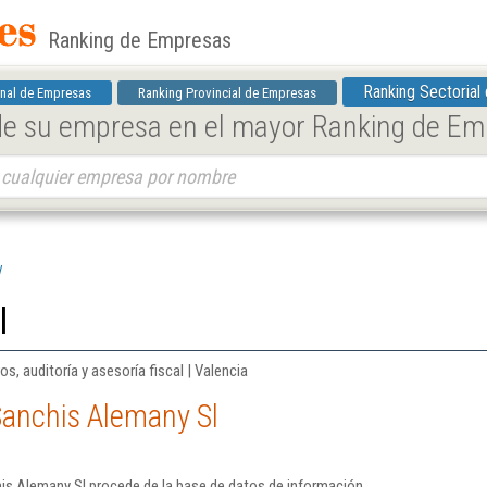
Ranking de Empresas
Ranking Sectorial
nal de Empresas
Ranking Provincial de Empresas
 de su empresa en el mayor Ranking de E
l
l
os, auditoría y asesoría fiscal | Valencia
Sanchis Alemany Sl
is Alemany Sl procede de la base de datos de información