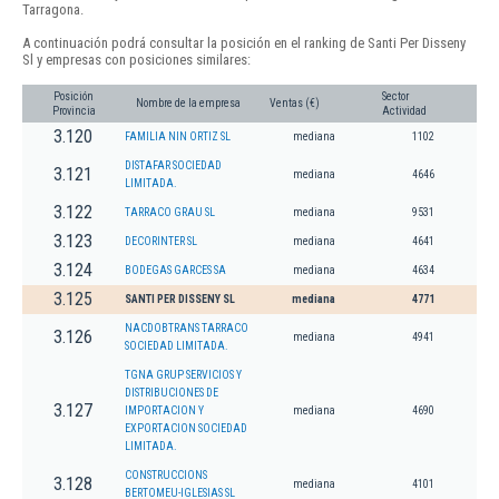
Tarragona.
A continuación podrá consultar la posición en el ranking de Santi Per Disseny
Sl y empresas con posiciones similares:
Posición
Sector
Nombre de la empresa
Ventas (€)
Provincia
Actividad
3.120
FAMILIA NIN ORTIZ SL
mediana
1102
DISTAFAR SOCIEDAD
3.121
mediana
4646
LIMITADA.
3.122
TARRACO GRAU SL
mediana
9531
3.123
DECORINTER SL
mediana
4641
3.124
BODEGAS GARCES SA
mediana
4634
3.125
SANTI PER DISSENY SL
mediana
4771
NACDOBTRANS TARRACO
3.126
mediana
4941
SOCIEDAD LIMITADA.
TGNA GRUP SERVICIOS Y
DISTRIBUCIONES DE
3.127
IMPORTACION Y
mediana
4690
EXPORTACION SOCIEDAD
LIMITADA.
CONSTRUCCIONS
3.128
mediana
4101
BERTOMEU-IGLESIAS SL