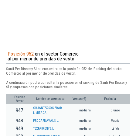
Posición 952
en el sector Comercio
al por menor de prendas de vestir
Santi Per Disseny Sl se encuentra en la posición 952 del Ranking del sector
Comercio al por menor de prendas de vestir.
A continuación podrá consultar la posición en el ranking de Santi Per Disseny
Sl y empresas con posiciones similares:
Posición
Nombre de la empresa
Ventas (€)
Provincia
Sector
ORUANTEX SOCIEDAD
947
mediana
Orense
LIMITADA.
948
PROCARNAVAL S.L.
mediana
Madrid
949
TEXFARRENY S.L.
mediana
Lérida