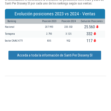
Santi Per Disseny Sl por cada uno de los rankings según sus ventas:
Evolución posiciones 2023 vs 2024 - Ventas
Ranking
Posición 2023
Posición 2024
Evolución Posiciones
25.560
Nacional
207.993
233.553
332
Tarragona
2.793
3.125
117
Sector CNAE 4771
835
952
Acceda a toda la información de Santi Per Disseny Sl