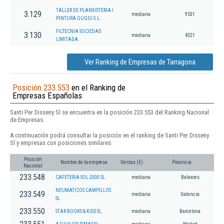
TALLER DE PLANXISTERIA I
3.129
mediana
9531
PINTURA GUGGI S.L.
FILTECNIA SOCIEDAD
3.130
mediana
4321
LIMITADA.
Ver Ranking de Empresas de Tarragona
Posición 233.553
en el Ranking de
Empresas Españolas
Santi Per Disseny Sl se encuentra en la posición 233.553 del Ranking Nacional
de Empresas.
A continuación podrá consultar la posición en el ranking de Santi Per Disseny
Sl y empresas con posiciones similares:
Posición
Nombre de la empresa
Ventas (€)
Provincia
Nacional
233.548
CAFETERIA SOL 2000 SL
mediana
Baleares
NEUMATICOS CAMPILLOS
233.549
mediana
Valencia
SL
233.550
STAR BOOKS & KIDS SL.
mediana
Barcelona