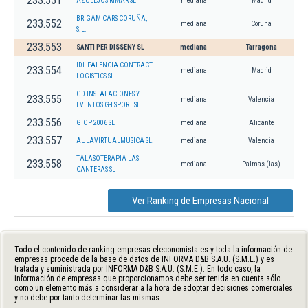
233.551
AZULEJOS RIMAR SL
mediana
Madrid
BRIGAM CARS CORUÑA,
233.552
mediana
Coruña
S.L.
233.553
SANTI PER DISSENY SL
mediana
Tarragona
IDL PALENCIA CONTRACT
233.554
mediana
Madrid
LOGISTICS SL.
GD INSTALACIONES Y
233.555
mediana
Valencia
EVENTOS G-ESPORT SL.
233.556
GIOP 2006 SL
mediana
Alicante
233.557
AULAVIRTUALMUSICA SL.
mediana
Valencia
TALASOTERAPIA LAS
233.558
mediana
Palmas (las)
CANTERAS SL
Ver Ranking de Empresas Nacional
Todo el contenido de ranking-empresas.eleconomista.es y toda la información de
empresas procede de la base de datos de INFORMA D&B S.A.U. (S.M.E.) y es
tratada y suministrada por INFORMA D&B S.A.U. (S.M.E.). En todo caso, la
información de empresas que proporcionamos debe ser tenida en cuenta sólo
como un elemento más a considerar a la hora de adoptar decisiones comerciales
y no debe por tanto determinar las mismas.