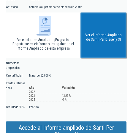
Actividad
Comercio al por menor de prendas de vestir
Ver el Informe Ampliado
de Santi Per Disseny Sl
Ve el Informe Ampliado. ¡Es gratis!
Regístrese en eInforma y le regalamos el
Informe Ampliado de esta empresa
Número de
empleados
Capital Social
Mayor de 60.000 €
Ventas últimos
Año
Variación
años
2022
2023
13,99 %
2024
-7 %
Resultado 2024
Positivo
Accede al Informe ampliado de Santi Per