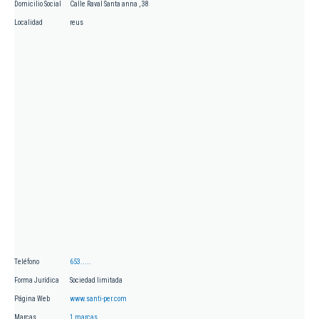
Domicilio Social
Calle Raval Santa anna , 38
Localidad
reus
Teléfono
653.....
Forma Jurídica
Sociedad limitada
Página Web
www.santi-per.com
Marcas
1 marcas