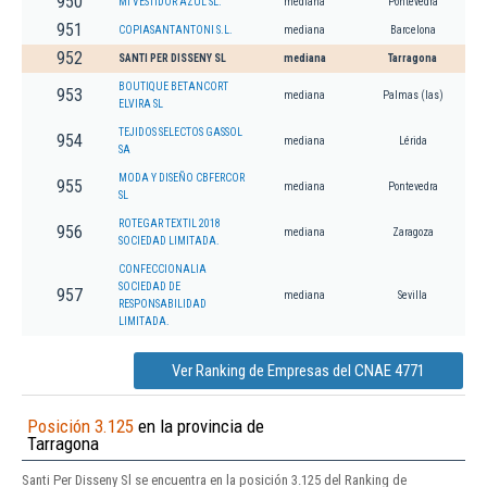
950
MI VESTIDOR AZUL SL.
mediana
Pontevedra
951
COPIASANTANTONI S.L.
mediana
Barcelona
952
SANTI PER DISSENY SL
mediana
Tarragona
BOUTIQUE BETANCORT
953
mediana
Palmas (las)
ELVIRA SL
TEJIDOS SELECTOS GASSOL
954
mediana
Lérida
SA
MODA Y DISEÑO CBFERCOR
955
mediana
Pontevedra
SL
ROTEGAR TEXTIL 2018
956
mediana
Zaragoza
SOCIEDAD LIMITADA.
CONFECCIONALIA
SOCIEDAD DE
957
mediana
Sevilla
RESPONSABILIDAD
LIMITADA.
Ver Ranking de Empresas del CNAE 4771
Posición 3.125
en la provincia de
Tarragona
Santi Per Disseny Sl se encuentra en la posición 3.125 del Ranking de