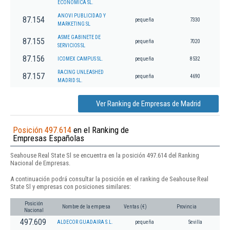
ECONOMICA SL.
ANOVI PUBLICIDAD Y
87.154
pequeña
7330
MARKETING SL
ASME GABINETE DE
87.155
pequeña
7020
SERVICIOS SL
87.156
ICOMEX CAMPUS SL.
pequeña
8532
RACING UNLEASHED
87.157
pequeña
4690
MADRID SL.
Ver Ranking de Empresas de Madrid
Posición 497.614
en el Ranking de
Empresas Españolas
Seahouse Real State Sl se encuentra en la posición 497.614 del Ranking
Nacional de Empresas.
A continuación podrá consultar la posición en el ranking de Seahouse Real
State Sl y empresas con posiciones similares:
Posición
Nombre de la empresa
Ventas (€)
Provincia
Nacional
497.609
ALDECOR GUADAIRA S.L.
pequeña
Sevilla