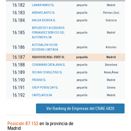
16.182
LAMAR FAMILY SL.
pequeña
Madrid
16.183
ARENATLANTIC SL
pequeña
Palmas (las)
16.184
NALDA ESCRIVA SL
pequeña
Valencia
REPUESTOS Y ACCESORIOS
16.185
FERNANDEZ SERVICIO DEL
pequeña
Madrid
AUTOMOVIL SA
AUTOSALON HOUSE
16.186
pequeña
Asturias
SOCIEDAD LIMITADA.
16.187
SEAHOUSE REAL STATE SL
pequeña
Madrid
16.188
CONSAMAR CATALANA SL
pequeña
Barcelona
16.189
ISOCAN CONSULTING SL
pequeña
Arava,Álava
16.190
PROSINE SL
pequeña
Madrid
16.191
GRUP PONS & CAP SL
pequeña
Gerona
16.192
CASTELAR 26 SA
pequeña
Madrid
Ver Ranking de Empresas del CNAE 6820
Posición 87.152
en la provincia de
Madrid