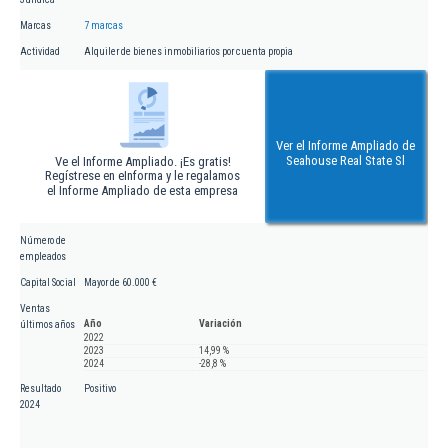
Marcas
7 marcas
Actividad
Alquiler de bienes inmobiliarios por cuenta propia
Ver el Informe Ampliado de
Seahouse Real State Sl
Ve el Informe Ampliado. ¡Es gratis!
Regístrese en eInforma y le regalamos
el Informe Ampliado de esta empresa
Número de
empleados
Capital Social
Mayor de 60.000 €
Ventas
Año
Variación
últimos años
2022
2023
14,99 %
2024
-28,8 %
Resultado
Positivo
2024