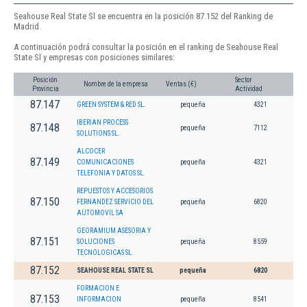
Seahouse Real State Sl se encuentra en la posición 87.152 del Ranking de
Madrid.
A continuación podrá consultar la posición en el ranking de Seahouse Real
State Sl y empresas con posiciones similares:
Posición
Sector
Nombre de la empresa
Ventas (€)
Provincia
Actividad
87.147
GREEN SYSTEM & RED SL.
pequeña
4321
IBERIAN PROCESS
87.148
pequeña
7112
SOLUTIONS SL.
ALCOCER
87.149
COMUNICACIONES
pequeña
4321
TELEFONIA Y DATOS SL.
REPUESTOS Y ACCESORIOS
87.150
FERNANDEZ SERVICIO DEL
pequeña
6820
AUTOMOVIL SA
GEORAMIUM ASESORIA Y
87.151
SOLUCIONES
pequeña
8559
TECNOLOGICAS SL.
87.152
SEAHOUSE REAL STATE SL
pequeña
6820
FORMACION E
87.153
INFORMACION
pequeña
8541