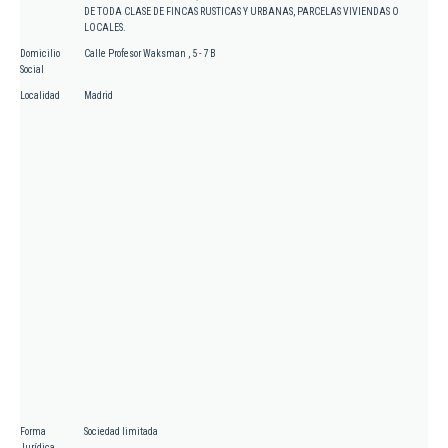
DE TODA CLASE DE FINCAS RUSTICAS Y URBANAS, PARCELAS VIVIENDAS O
LOCALES.
Domicilio
Calle Profesor Waksman , 5 - 7 B
Social
Localidad
Madrid
Forma
Sociedad limitada
Jurídica