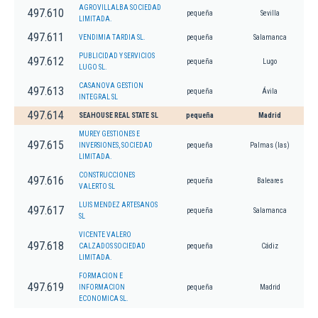
AGROVILLALBA SOCIEDAD
497.610
pequeña
Sevilla
LIMITADA.
497.611
VENDIMIA TARDIA SL.
pequeña
Salamanca
PUBLICIDAD Y SERVICIOS
497.612
pequeña
Lugo
LUGO SL.
CASANOVA GESTION
497.613
pequeña
Ávila
INTEGRAL SL
497.614
SEAHOUSE REAL STATE SL
pequeña
Madrid
MUREY GESTIONES E
497.615
INVERSIONES, SOCIEDAD
pequeña
Palmas (las)
LIMITADA.
CONSTRUCCIONES
497.616
pequeña
Baleares
VALERTO SL
LUIS MENDEZ ARTESANOS
497.617
pequeña
Salamanca
SL
VICENTE VALERO
497.618
CALZADOS SOCIEDAD
pequeña
Cádiz
LIMITADA.
FORMACION E
497.619
INFORMACION
pequeña
Madrid
ECONOMICA SL.