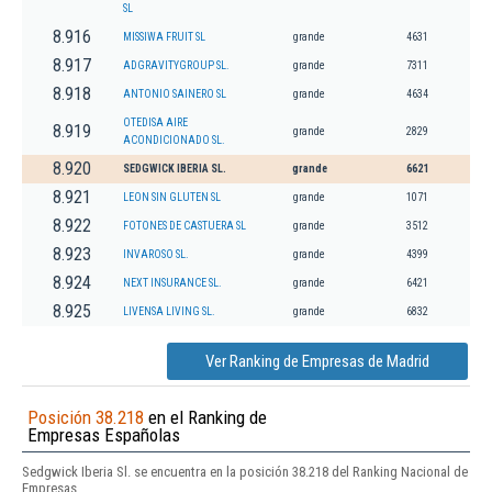
SL
8.916
MISSIWA FRUIT SL
grande
4631
8.917
ADGRAVITYGROUP SL.
grande
7311
8.918
ANTONIO SAINERO SL
grande
4634
OTEDISA AIRE
8.919
grande
2829
ACONDICIONADO SL.
8.920
SEDGWICK IBERIA SL.
grande
6621
8.921
LEON SIN GLUTEN SL
grande
1071
8.922
FOTONES DE CASTUERA SL
grande
3512
8.923
INVAROSO SL.
grande
4399
8.924
NEXT INSURANCE SL.
grande
6421
8.925
LIVENSA LIVING SL.
grande
6832
Ver Ranking de Empresas de Madrid
Posición 38.218
en el Ranking de
Empresas Españolas
Sedgwick Iberia Sl. se encuentra en la posición 38.218 del Ranking Nacional de
Empresas.