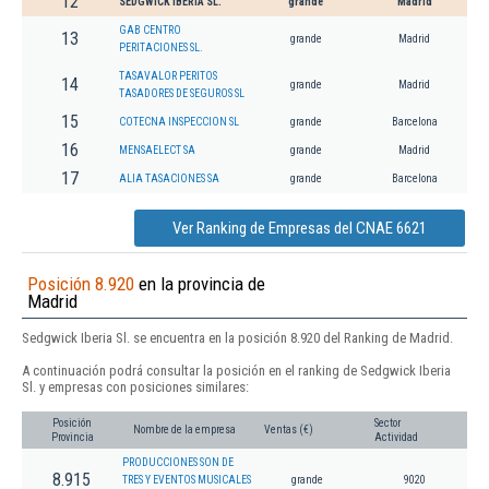
12
SEDGWICK IBERIA SL.
grande
Madrid
GAB CENTRO
13
grande
Madrid
PERITACIONES SL.
TASAVALOR PERITOS
14
grande
Madrid
TASADORES DE SEGUROS SL
15
COTECNA INSPECCION SL
grande
Barcelona
16
MENSAELECT SA
grande
Madrid
17
ALIA TASACIONES SA
grande
Barcelona
Ver Ranking de Empresas del CNAE 6621
Posición 8.920
en la provincia de
Madrid
Sedgwick Iberia Sl. se encuentra en la posición 8.920 del Ranking de Madrid.
A continuación podrá consultar la posición en el ranking de Sedgwick Iberia
Sl. y empresas con posiciones similares:
Posición
Sector
Nombre de la empresa
Ventas (€)
Provincia
Actividad
PRODUCCIONES SON DE
8.915
TRES Y EVENTOS MUSICALES
grande
9020