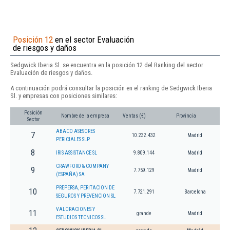
Posición 12
en el sector Evaluación
de riesgos y daños
Sedgwick Iberia Sl. se encuentra en la posición 12 del Ranking del sector
Evaluación de riesgos y daños.
A continuación podrá consultar la posición en el ranking de Sedgwick Iberia
Sl. y empresas con posiciones similares:
Posición
Nombre de la empresa
Ventas (€)
Provincia
Sector
ABACO ASESORES
7
10.232.432
Madrid
PERICIALES SLP
8
IRIS ASSISTANCE SL
9.809.144
Madrid
CRAWFORD & COMPANY
9
7.759.129
Madrid
(ESPAÑA) SA
PREPERSA, PERITACION DE
10
7.721.291
Barcelona
SEGUROS Y PREVENCION SL
VALORACIONES Y
11
grande
Madrid
ESTUDIOS TECNICOS SL