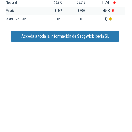
1.245
Nacional
36.973
38.218
453
Madrid
8.467
8.920
0
Sector CNAE 6621
12
12
Acceda a toda la información de Sedgwick Iberia Sl.