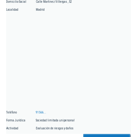
Domicilio Social
Calle Martinez Villergas , 52
Localidad
Madrid
Teléfono
91566...
Forma Jurídica
Sociedad limitada unipersonal
Actividad
Evaluación de riesgos y daños