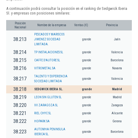
A continuación podrá consultar la posición en el ranking de Sedgwick Iberia
Sl. y empresas con posiciones similares:
Posición
Nombre de la empresa
Ventas (€)
Provincia
Nacional
PESCADOS Y MARISCOS
38.213
JIMENEZ SOCIEDAD
grande
Jaén
LIMITADA.
38.214
TP INSTALACIONES SL
grande
Valencia
38.215
CAFFE D'AUTORE SL
grande
Barcelona
38.216
VITROMETAL SA
grande
Navarra
TALENTO Y EXPERIENCIA
38.217
grande
Valencia
SOCIEDAD LIMITADA
38.218
SEDGWICK IBERIA SL.
grande
Madrid
38.219
LEON SIN GLUTEN SL
grande
Madrid
38.220
IVI ZARAGOZA SL
grande
Zaragoza
38.221
RIEL CHYC SL
grande
Alicante
38.222
HOPARK SA
grande
Gerona
AUTOMHA PENINSULA
38.223
grande
Barcelona
IBERICA SL.