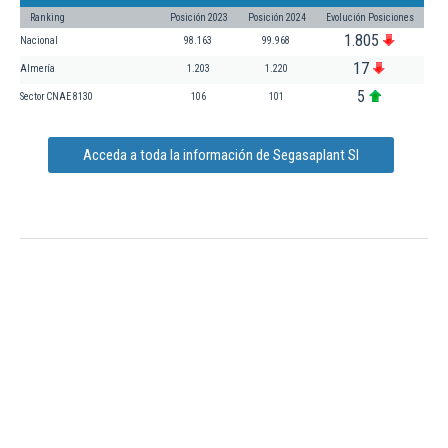
Ranking
Posición 2023
Posición 2024
Evolución Posiciones
1.805
Nacional
98.163
99.968
17
Almería
1.203
1.220
5
Sector CNAE 8130
106
101
Acceda a toda la información de Segasaplant Sl