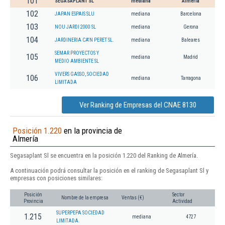
101
SEGASAPLANT SL
mediana
Almería
102
JAPAN ESPAIS SLU
mediana
Barcelona
103
NOU JARDI 2000 SL
mediana
Gerona
104
JARDINERIA CA'N PERET SL.
mediana
Baleares
SEMAR PROYECTOS Y
105
mediana
Madrid
MEDIO AMBIENTE SL
VIVERS GASSO, SOCIEDAD
106
mediana
Tarragona
LIMITADA
Ver Ranking de Empresas del CNAE 8130
Posición 1.220
en la provincia de
Almería
Segasaplant Sl se encuentra en la posición 1.220 del Ranking de Almería.
A continuación podrá consultar la posición en el ranking de Segasaplant Sl y
empresas con posiciones similares:
Posición
Sector
Nombre de la empresa
Ventas (€)
Provincia
Actividad
SUPERPEPA SOCIEDAD
1.215
mediana
4727
LIMITADA.