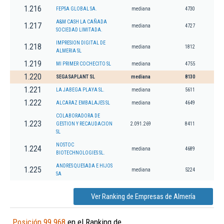
1.216
FEPSA GLOBAL SA.
mediana
4730
A&M CASH LA CAÑADA
1.217
mediana
4727
SOCIEDAD LIMITADA.
IMPRESION DIGITAL DE
1.218
mediana
1812
ALMERIA SL
1.219
MI PRIMER COCHECITO SL
mediana
4755
1.220
SEGASAPLANT SL
mediana
8130
1.221
LA JABEGA PLAYA SL.
mediana
5611
1.222
ALCARAZ EMBALAJES SL
mediana
4649
COLABORADORA DE
1.223
GESTION Y RECAUDACION
2.091.269
8411
SL
NOSTOC
1.224
mediana
4689
BIOTECHNOLOGIES SL.
ANDRES QUESADA E HIJOS
1.225
mediana
5224
SA
Ver Ranking de Empresas de Almería
Posición 99.968
en el Ranking de