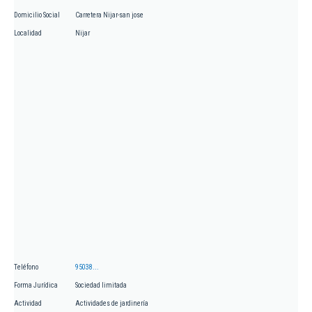
Domicilio Social
Carretera Nijar-san jose
Localidad
Nijar
Teléfono
95038...
Forma Jurídica
Sociedad limitada
Actividad
Actividades de jardinería