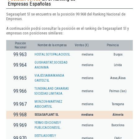
Empresas Españolas
Segasaplant Sl se encuentra en la posición 99.968 del Ranking Nacional de
Empresas.
A continuación podrá consultar la posición en el ranking de Segasaplant Sl y
empresas con posiciones similares:
Posición
Nombre de la empresa
Ventas (€)
Provincia
Nacional
99.963
HOSTAL SOTOPALACIOS SL
mediana
Burgos
GUISHABITAT, SOCIEDAD
99.964
mediana
Lérida
ANONIMA
VIAJES SAMARKANDA
99.965
mediana
Arava,Álava
GASTEIZ SL
TUNDRALAND CANARIAS
99.966
mediana
Palmas (las)
SOCIEDAD LIMITADA.
MONZON-MARTINEZ
99.967
mediana
Tarragona
ASSOCIATS SL
99.968
SEGASAPLANT SL
mediana
Almería
YERMO EDICIONES Y
99.969
mediana
Barcelona
PUBLICACIONES SL.
DESTILADORES Y
99.970
mediana
Cádiz