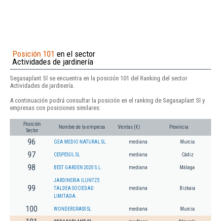
Posición 101
en el sector
Actividades de jardinería
Segasaplant Sl se encuentra en la posición 101 del Ranking del sector
Actividades de jardinería.
A continuación podrá consultar la posición en el ranking de Segasaplant Sl y
empresas con posiciones similares:
Posición
Nombre de la empresa
Ventas (€)
Provincia
Sector
96
GEA MEDIO NATURAL SL.
mediana
Murcia
97
CESPESOL SL
mediana
Cádiz
98
BEST GARDEN 2020 S.L.
mediana
Málaga
JARDINERIA ILUNTZE
99
TALDEA SOCIEDAD
mediana
Bizkaia
LIMITADA.
100
WONDERGRASS SL
mediana
Murcia