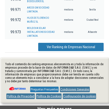
BODEGUEROS SL
ARCOS GM SOCIEDAD
99.971
mediana
Sevilla
LIMITADA.
HIJOS DE FLORENCIO
99.972
mediana
Ciudad Real
MUÑOZ SL
MOLDOVA SOLAR
99.973
INSTALLATIONS SOCIEDAD
mediana
Albacete
LIMITADA.
Ver Ranking de Empresas Nacional
Todo el contenido de ranking-empresas.eleconomista.es y toda la información de
empresas procede de la base de datos de INFORMA D&B S.A.U. (S.M.E.) y es
tratada y suministrada por INFORMA D&B S.A.U. (S.M.E.). En todo caso, la
información de empresas que proporcionamos debe ser tenida en cuenta sólo
como un elemento más a considerar a la hora de adoptar decisiones comerciales
y no debe por tanto determinar las mismas.
Preguntas Frecuentes
Condiciones Generales
Política de Privacidad
Política de Cookies
Configuración de cookies