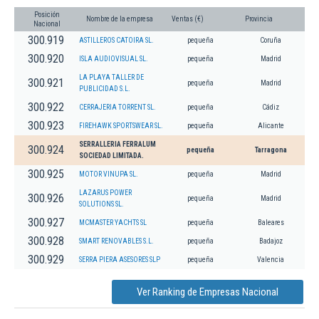
Posición
Nombre de la empresa
Ventas (€)
Provincia
Nacional
300.919
ASTILLEROS CATOIRA SL.
pequeña
Coruña
300.920
ISLA AUDIOVISUAL SL.
pequeña
Madrid
LA PLAYA TALLER DE
300.921
pequeña
Madrid
PUBLICIDAD S.L.
300.922
CERRAJERIA TORRENT SL.
pequeña
Cádiz
300.923
FIREHAWK SPORTSWEAR SL.
pequeña
Alicante
SERRALLERIA FERRALUM
300.924
pequeña
Tarragona
SOCIEDAD LIMITADA.
300.925
MOTOR VINUPA SL.
pequeña
Madrid
LAZARUS POWER
300.926
pequeña
Madrid
SOLUTIONS SL.
300.927
MCMASTER YACHTS SL
pequeña
Baleares
300.928
SMART RENOVABLES S.L.
pequeña
Badajoz
300.929
SERRA PIERA ASESORES SLP
pequeña
Valencia
Ver Ranking de Empresas Nacional