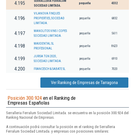
SERRALLERIA FERRALUM
4.195
pequeña
4332
SOCIEDAD LIMITADA.
VILANOVA FINQUES
4.196
PROPIERTIES, SOCIEDAD
pequeña
6832
LIMITADA.
MANOLITOS VINS I COPES
4.197
pequeña
5611
SOCIEDAD LIMITADA.
MAXDENTAL SL
4.198
pequeña
8623
PROFESIONAL
JURISA TGN 2020,
4.199
pequeña
6910
SOCIEDAD LIMITADA.
4.200
FRANCESCH & SABATE SL
pequeña
7020
Ver Ranking de Empresas de Tarragona
Posición 300.924
en el Ranking de
Empresas Españolas
Serralleria Ferralum Sociedad Limitada. se encuentra en la posición 300.924 del
Ranking Nacional de Empresas.
A continuación podrá consultar la posición en el ranking de Serralleria
Ferralum Sociedad Limitada. y empresas con posiciones similares: