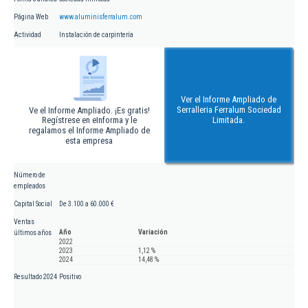
Página Web
www.aluminisferralum.com
Actividad
Instalación de carpintería
Ver el Informe Ampliado de
Serralleria Ferralum Sociedad
Ve el Informe Ampliado. ¡Es gratis!
Regístrese en eInforma y le
Limitada.
regalamos el Informe Ampliado de
esta empresa
Número de
empleados
Capital Social
De 3.100 a 60.000 €
Ventas
Año
Variación
últimos años
2022
2023
1,12 %
2024
14,48 %
Resultado 2024
Positivo