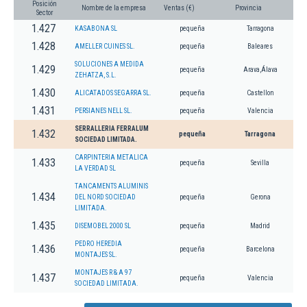
Posición
Nombre de la empresa
Ventas (€)
Provincia
Sector
1.427
KASABONA SL
pequeña
Tarragona
1.428
AMELLER CUINES SL.
pequeña
Baleares
SOLUCIONES A MEDIDA
1.429
pequeña
Arava,Álava
ZEHATZA, S.L.
1.430
ALICATADOS SEGARRA SL.
pequeña
Castellon
1.431
PERSIANES NELL SL.
pequeña
Valencia
SERRALLERIA FERRALUM
1.432
pequeña
Tarragona
SOCIEDAD LIMITADA.
CARPINTERIA METALICA
1.433
pequeña
Sevilla
LA VERDAD SL
TANCAMENTS ALUMINIS
1.434
DEL NORD SOCIEDAD
pequeña
Gerona
LIMITADA.
1.435
DISEMOBEL 2000 SL
pequeña
Madrid
PEDRO HEREDIA
1.436
pequeña
Barcelona
MONTAJES SL.
MONTAJES R & A 97
1.437
pequeña
Valencia
SOCIEDAD LIMITADA.