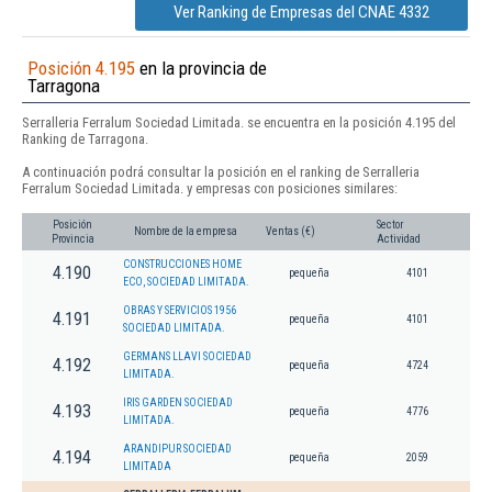
Ver Ranking de Empresas del CNAE 4332
Posición 4.195
en la provincia de
Tarragona
Serralleria Ferralum Sociedad Limitada. se encuentra en la posición 4.195 del
Ranking de Tarragona.
A continuación podrá consultar la posición en el ranking de Serralleria
Ferralum Sociedad Limitada. y empresas con posiciones similares:
Posición
Sector
Nombre de la empresa
Ventas (€)
Provincia
Actividad
CONSTRUCCIONES HOME
4.190
pequeña
4101
ECO, SOCIEDAD LIMITADA.
OBRAS Y SERVICIOS 1956
4.191
pequeña
4101
SOCIEDAD LIMITADA.
GERMANS LLAVI SOCIEDAD
4.192
pequeña
4724
LIMITADA.
IRIS GARDEN SOCIEDAD
4.193
pequeña
4776
LIMITADA.
ARANDIPUR SOCIEDAD
4.194
pequeña
2059
LIMITADA