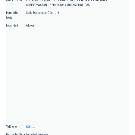
Objeto Social
PROMOCION, CONSTRUCCION COMPLETA A LA REPARACION Y
CONSERVACION DE EDIFICIOS Y OBRAS PUBLICAS
Domicilio
Calle Doctor pere Güell , 16
Social
Localidad
Alcover
Teléfono
626.....
Forma Jurídica
Sociedad limitada