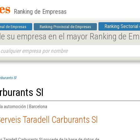
Ranking de Empresas
Ranking Sectorial
nal de Empresas
Ranking Provincial de Empresas
 de su empresa en el mayor Ranking de E
rburants Sl
rburants Sl
la automoción | Barcelona
erveis Taradell Carburants Sl
s Taradell Carburants Sl procede de la base de datos de