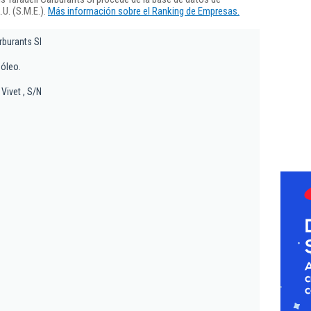
U. (S.M.E.).
Más información sobre el Ranking de Empresas.
rburants Sl
sóleo.
 Vivet , S/N