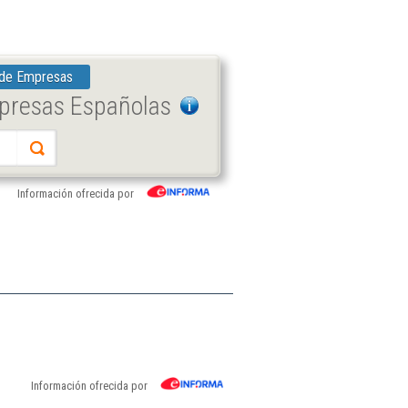
 de Empresas
mpresas Españolas
Información ofrecida por
Información ofrecida por