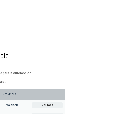
ble
le para la automoción.
ares:
Provincia
Valencia
Ver más