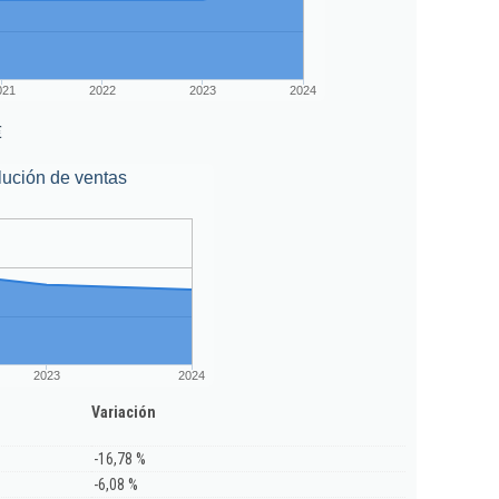
021
2022
2023
2024
€
lución de ventas
2023
2024
Variación
-16,78 %
-6,08 %