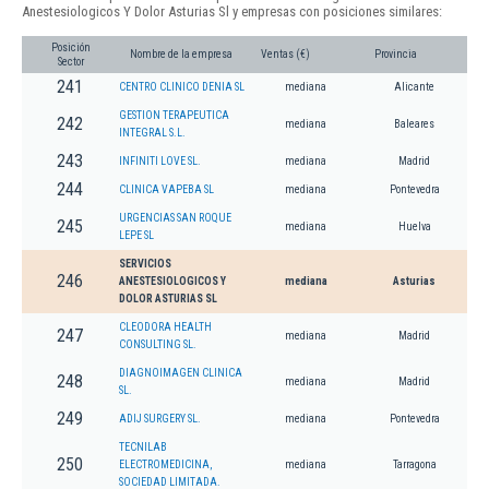
Anestesiologicos Y Dolor Asturias Sl y empresas con posiciones similares:
Posición
Nombre de la empresa
Ventas (€)
Provincia
Sector
241
CENTRO CLINICO DENIA SL
mediana
Alicante
GESTION TERAPEUTICA
242
mediana
Baleares
INTEGRAL S.L.
243
INFINITI LOVE SL.
mediana
Madrid
244
CLINICA VAPEBA SL
mediana
Pontevedra
URGENCIAS SAN ROQUE
245
mediana
Huelva
LEPE SL
SERVICIOS
246
ANESTESIOLOGICOS Y
mediana
Asturias
DOLOR ASTURIAS SL
CLEODORA HEALTH
247
mediana
Madrid
CONSULTING SL.
DIAGNOIMAGEN CLINICA
248
mediana
Madrid
SL.
249
ADIJ SURGERY SL.
mediana
Pontevedra
TECNILAB
250
ELECTROMEDICINA,
mediana
Tarragona
SOCIEDAD LIMITADA.