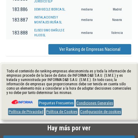
JURIDICO SLP
183.886
DEMI-SIECLE IBERICA SL.
mediana
Madrid
INSTALACIONES Y
183.887
mediana
Navarra
MONTAJES IRUÑA SL
ELISEO SIMO BAÑULS E
183.888
mediana
Valencia
HIJOS SL
Ver Ranking de Empresas Nacional
Todo el contenido de ranking-empresas.eleconomista.es y toda la información de
empresas procede de la base de datos de INFORMA D&B S.A.U. (S.M.E.) y es
tratada y suministrada por INFORMA D&B S.A.U. (S.M.E.). En todo caso, la
información de empresas que proporcionamos debe ser tenida en cuenta sólo
como un elemento más a considerar a la hora de adoptar decisiones comerciales
y no debe por tanto determinar las mismas.
Preguntas Frecuentes
Condiciones Generales
Política de Privacidad
Política de Cookies
Configuración de cookies
Hay más por ver