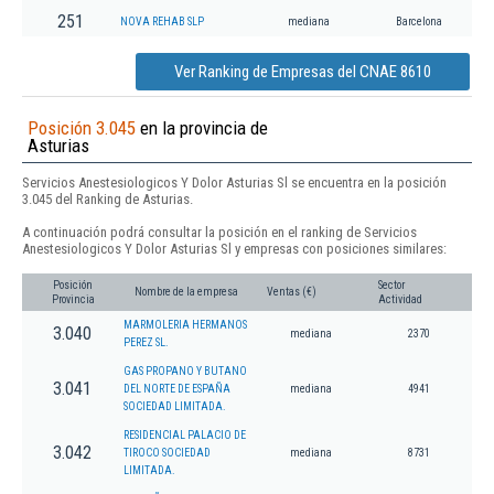
251
NOVA REHAB SLP
mediana
Barcelona
Ver Ranking de Empresas del CNAE 8610
Posición 3.045
en la provincia de
Asturias
Servicios Anestesiologicos Y Dolor Asturias Sl se encuentra en la posición
3.045 del Ranking de Asturias.
A continuación podrá consultar la posición en el ranking de Servicios
Anestesiologicos Y Dolor Asturias Sl y empresas con posiciones similares:
Posición
Sector
Nombre de la empresa
Ventas (€)
Provincia
Actividad
MARMOLERIA HERMANOS
3.040
mediana
2370
PEREZ SL.
GAS PROPANO Y BUTANO
3.041
DEL NORTE DE ESPAÑA
mediana
4941
SOCIEDAD LIMITADA.
RESIDENCIAL PALACIO DE
3.042
TIROCO SOCIEDAD
mediana
8731
LIMITADA.