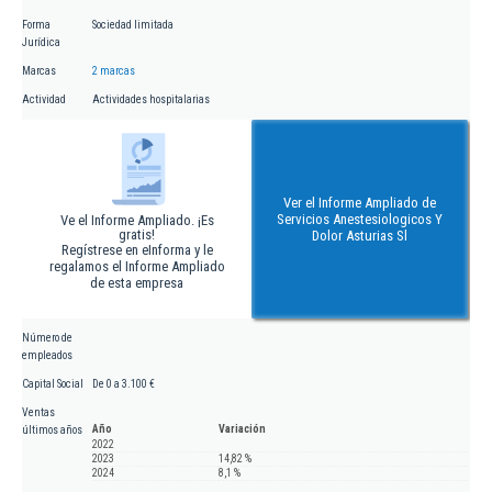
Forma
Sociedad limitada
Jurídica
Marcas
2 marcas
Actividad
Actividades hospitalarias
Ver el Informe Ampliado de
Servicios Anestesiologicos Y
Ve el Informe Ampliado. ¡Es
gratis!
Dolor Asturias Sl
Regístrese en eInforma y le
regalamos el Informe Ampliado
de esta empresa
Número de
empleados
Capital Social
De 0 a 3.100 €
Ventas
Año
Variación
últimos años
2022
2023
14,82 %
2024
8,1 %